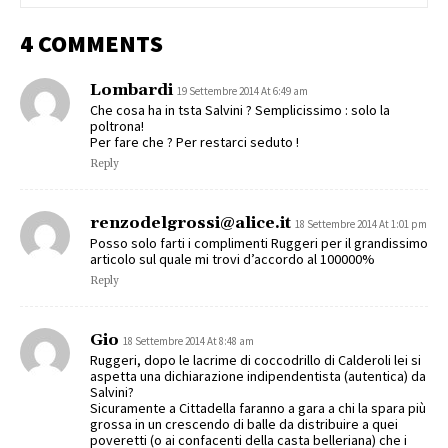
4 COMMENTS
Lombardi
19 Settembre 2014 At 6:49 am
Che cosa ha in tsta Salvini ? Semplicissimo : solo la
poltrona!
Per fare che ? Per restarci seduto !
Reply
renzodelgrossi@alice.it
18 Settembre 2014 At 1:01 pm
Posso solo farti i complimenti Ruggeri per il grandissimo
articolo sul quale mi trovi d’accordo al 100000%
Reply
Gio
18 Settembre 2014 At 8:48 am
Ruggeri, dopo le lacrime di coccodrillo di Calderoli lei si
aspetta una dichiarazione indipendentista (autentica) da
Salvini?
Sicuramente a Cittadella faranno a gara a chi la spara più
grossa in un crescendo di balle da distribuire a quei
poveretti (o ai confacenti della casta belleriana) che i