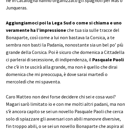
né in Catalogna hanno organizzato gli Spagnoli per Mas o
Junqueras.
Aggiungiamoci poi la Lega Sud o come si chiama e uno
veramente ha l’impressione
che tua sia sulle tracce del
Bonaparte, così come a lui non bastava la Corsica, a te
sembra non basti la Padania, nonostante sia un bel po’ più
grande della Corsica. Poi è sicuro che domenica a Cittadella
ci parlerai di secessione, di indipendenza, il
Pasquale Paoli
che c’è in te uscirà alla grande, ma non è quello che dirai
domenica che mi preoccupa, è dove sarai martedì o
mercoledì che mi spaventa.
Caro Matteo non devi forse decidere chi sei e cosa vuoi?
Magari sarò limitato io e con me molti altri padani, ma non
s’è ancora capito se sei un novello Pasquale Paoli che cerca
solo di spiazzare gli avversari con abili manovre diversive,
fin troppo abili, o se sei un novello Bonaparte che aspira al