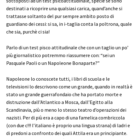
sottoposti ad un test psicoattitudinale, specie se sono
destinati a ricoprire una qualsiasi carica, quand’anche si
trattasse soltanto del pur sempre ambito posto di
guardiano dei cessi: si sa, in i-taglia conta la poltrona, quale
che sia, purchè ci sia!
Parlo di un test pisco attitudinale che con un taglio un po’
più giornalistico potremmo riassumere con: “sei un
Pasquale Paoli o un Napoleone Bonaparte?”
Napoleone lo conoscete tutti, i libri di scuola e le
televisioni lo descrivono come un grande, quando in realtà è
stato un grande guerrafondaio che ha portato morte e
distruzione dall’Atlantico a Mosca, dall’Egitto alla
Scandinavia, più o meno lo stesso teatro d’operazioni dei
nazisti. Per di più era a capo di una famelica combriccola
(con due c!!! l’italiano è proprio una lingua strana) di ladri e
di predoni a confronto dei quali Attila era un principiante.