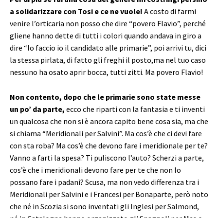
a solidarizzare con Tosi e ce ne vuole!
A costo di farmi
venire l’orticaria non posso che dire “povero Flavio”, perché
gliene hanno dette di tutti i colori quando andava in giro a
dire “lo faccio io il candidato alle primarie”, poi arrivi tu, dici
la stessa pirlata, di fatto gli freghi il posto,ma nel tuo caso
nessuno ha osato aprir bocca, tutti zitti. Ma povero Flavio!
Non contento, dopo che le primarie sono state messe
un po’ da parte,
ecco che riparti con la fantasia e ti inventi
un qualcosa che non si è ancora capito bene cosa sia, ma che
si chiama “Meridionali per Salvini”. Ma cos’è che ci devi fare
con sta roba? Ma cos’è che devono fare i meridionale per te?
Vanno a farti la spesa? Ti puliscono l’auto? Scherzi a parte,
cos’è che i meridionali devono fare per te che non lo
possano fare i padani? Scusa, ma non vedo differenza tra i
Meridionali per Salvini e i Francesi per Bonaparte, però noto
che né in Scozia si sono inventati gli Inglesi per Salmond,