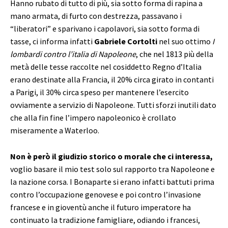
Hanno rubato di tutto di più, sia sotto forma di rapina a
mano armata, di furto con destrezza, passavano i
“liberatori” e sparivano i capolavori, sia sotto forma di
tasse, ci informa infatti
Gabriele Cortolti
nel suo ottimo
I
lombardi contro l’italia di
Napoleone
, che nel 1813 più della
metà delle tesse raccolte nel cosiddetto Regno d’Italia
erano destinate alla Francia, il 20% circa girato in contanti
a Parigi, il 30% circa speso per mantenere l’esercito
ovviamente a servizio di Napoleone. Tutti sforzi inutili dato
che alla fin fine l’impero napoleonico è crollato
miseramente a Waterloo.
Non è però il giudizio storico o morale che ci interessa,
voglio basare il mio test solo sul rapporto tra Napoleone e
la nazione corsa. I Bonaparte si erano infatti battuti prima
contro l’occupazione genovese e poi contro l’invasione
francese e in gioventù anche il futuro imperatore ha
continuato la tradizione famigliare, odiando i francesi,