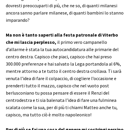
dovresti preoccuparti di più, che ne so, di quanti milanesi
ancora sanno parlare milanese, di quanti bambini lo stanno
imparando?
Ma non è tanto saperti alla festa patronale di Viterbo
che mi lascia perplesso,
il primo vero campanello
d’allarme è stata la tua autocandidatura alle primarie del
centro destra. Capisco che piaci, capisco che hai preso
300.000 preferenze e hai salvato la Lega portandola al 6%,
mentre attorno a te tutto il centro destra crollava. Ti sarà
venuta l’idea di fare il colpaccio, di cogliere l’occasione e
prenderti tutto il mazzo, capisco che nel vuoto post
berlusconiano tu possa pensare di essere il Renzi del
centrodestra e ti sia balenata l’idea di fare una fulminea
scalata come la sua, per di più ti chiami Matteo anche tu,
capisco, ma tutto ciò è molto napoleonico!
Per di più se fai una cosa del genere mi costringi persino