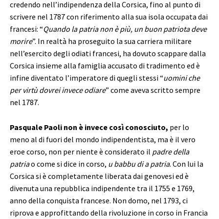
credendo nell’indipendenza della Corsica, fino al punto di
scrivere nel 1787 con riferimento alla sua isola occupata dai
francesi: “
Quando la patria non è più, un buon patriota deve
morire
”. In realtà ha proseguito la sua carriera militare
nell’esercito degli odiati francesi, ha dovuto scappare dalla
Corsica insieme alla famiglia accusato di tradimento ed è
infine diventato l’imperatore di quegli stessi “
uomini che
per virtù dovrei invece odiare
” come aveva scritto sempre
nel 1787.
Pasquale Paoli non è invece così conosciuto,
per lo
meno al di fuori del mondo indipendentista, ma è il vero
eroe corso, non per niente è considerato il
padre della
patria
o come si dice in corso,
u babbu di a patria
. Con lui la
Corsica si è completamente liberata dai genovesi ed è
divenuta una repubblica indipendente tra il 1755 e 1769,
anno della conquista francese. Non domo, nel 1793, ci
riprova e approfittando della rivoluzione in corso in Francia