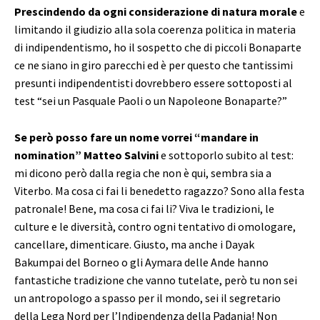
Prescindendo da ogni considerazione di natura morale
e
limitando il giudizio alla sola coerenza politica in materia
di indipendentismo, ho il sospetto che di piccoli Bonaparte
ce ne siano in giro parecchi ed è per questo che tantissimi
presunti indipendentisti dovrebbero essere sottoposti al
test “sei un Pasquale Paoli o un Napoleone Bonaparte?”
Se però posso fare un nome vorrei “mandare in
nomination” Matteo Salvini
e sottoporlo subito al test:
mi dicono però dalla regia che non è qui, sembra sia a
Viterbo. Ma cosa ci fai li benedetto ragazzo? Sono alla festa
patronale! Bene, ma cosa ci fai li? Viva le tradizioni, le
culture e le diversità, contro ogni tentativo di omologare,
cancellare, dimenticare. Giusto, ma anche i Dayak
Bakumpai del Borneo o gli Aymara delle Ande hanno
fantastiche tradizione che vanno tutelate, però tu non sei
un antropologo a spasso per il mondo, sei il segretario
della Lega Nord per l’Indipendenza della Padania! Non