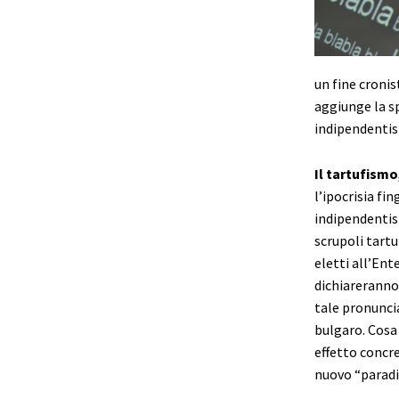
un fine croni
aggiunge la sp
indipendenti
Il tartufismo
l’ipocrisia fi
indipendentist
scrupoli tart
eletti all’Ent
dichiareranno
tale pronunci
bulgaro. Cosa
effetto concr
nuovo “paradi