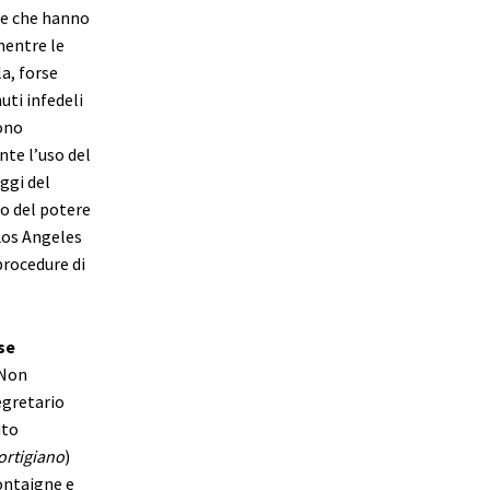
te che hanno
mentre le
a, forse
ti infedeli
gono
nte l’uso del
ggi del
mo del potere
 Los Angeles
procedure di
se
Non
egretario
uto
Cortigiano
)
ontaigne e