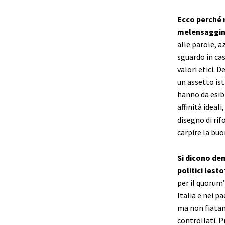
Ecco perché 
melensaggin
alle parole, a
sguardo in cas
valori etici. D
un assetto ist
hanno da esibi
affinità ideal
disegno di rif
carpire la buo
Si dicono de
politici lest
per il quorum
Italia e nei p
ma non fiatan
controllati. 