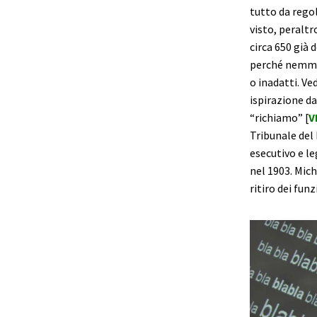
tutto da rego
visto, peralt
circa 650 già
perché nemmen
o inadatti. Ve
ispirazione d
“richiamo” [
V
Tribunale del 
esecutivo e le
nel 1903. Mic
ritiro dei funz