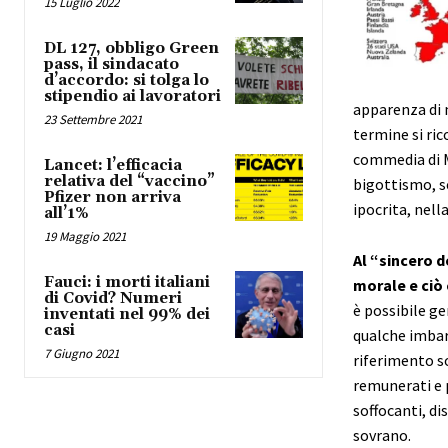
15 Luglio 2022
DL 127, obbligo Green
pass, il sindacato
d’accordo: si tolga lo
stipendio ai lavoratori
apparenza di m
23 Settembre 2021
termine si ri
commedia di 
Lancet: l’efficacia
relativa del “vaccino”
bigottismo, s
Pfizer non arriva
ipocrita, nell
all’1%
19 Maggio 2021
Al “sincero d
Fauci: i morti italiani
morale e ciò
di Covid? Numeri
è possibile ge
inventati nel 99% dei
casi
qualche imbar
7 Giugno 2021
riferimento s
remunerati e p
soffocanti, di
sovrano.