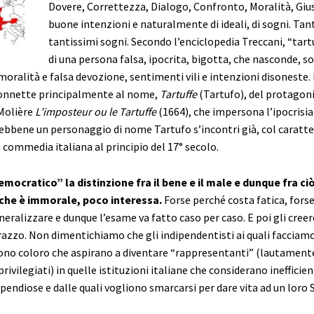
Dovere, Correttezza, Dialogo, Confronto, Moralità, Giust
buone intenzioni e naturalmente di ideali, di sogni. Tant
tantissimi sogni. Secondo l’enciclopedia Treccani, “tartu
di una persona falsa, ipocrita, bigotta, che nasconde, s
oralità e falsa devozione, sentimenti vili e intenzioni disoneste. 
connette principalmente al nome,
Tartuffe
(Tartufo), del protagoni
Molière
L’imposteur ou le Tartuffe
(1664), che impersona l’ipocrisia 
ebbene un personaggio di nome Tartufo s’incontri già, col caratte
a commedia italiana al principio del 17° secolo.
emocratico” la distinzione fra il bene e il male e dunque fra ci
 che è immorale, poco interessa.
Forse perché costa fatica, fors
neralizzare e dunque l’esame va fatto caso per caso. E poi gli cree
azzo. Non dimentichiamo che gli indipendentisti ai quali facciam
ono coloro che aspirano a diventare “rappresentanti” (lautament
rivilegiati) in quelle istituzioni italiane che considerano inefficien
spendiose e dalle quali vogliono smarcarsi per dare vita ad un loro 