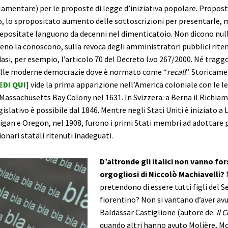
lamentare) per le proposte di legge d’iniziativa popolare. Propos
ro, lo spropositato aumento delle sottoscrizioni per presentarle, 
 depositate languono da decenni nel dimenticatoio. Non dicono null
o la conoscono, sulla revoca degli amministratori pubblici ritenu
dasi, per esempio, l’articolo 70 del Decreto l.vo 267/2000. Né trag
alle moderne democrazie dove è normato come “
recall
”. Storicame
EDI QUI
] vide la prima apparizione nell’America coloniale con le le
Massachusetts Bay Colony nel 1631. In Svizzera: a Berna il Richia
gislativo è possibile dal 1846. Mentre negli Stati Uniti è iniziato a
higan e Oregon, nel 1908, furono i primi Stati membri ad adottare 
ionari statali ritenuti inadeguati.
D’altronde gli italici non vanno for
orgogliosi di Niccolò Machiavelli?
pretendono di essere tutti figli del S
fiorentino? Non si vantano d’aver av
Baldassar Castiglione (autore de:
Il 
quando altri hanno avuto Molière, M