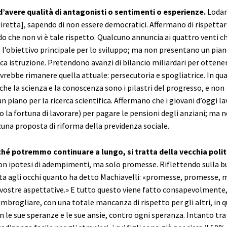
’avere qualità di antagonisti o sentimenti o esperienze.
Lodan
retta], sapendo di non essere democratici. Affermano di rispettare 
o che non vi è tale rispetto. Qualcuno annuncia ai quattro venti c
 l’obiettivo principale per lo sviluppo; ma non presentano un pia
ca istruzione. Pretendono avanzi di bilancio miliardari per ottenere
vrebbe rimanere quella attuale: persecutoria e spogliatrice. In qu
he la scienza e la conoscenza sono i pilastri del progresso, e non
piano per la ricerca scientifica. Affermano che i giovani d’oggi l
 la fortuna di lavorare) per pagare le pensioni degli anziani; ma 
una proposta di riforma della previdenza sociale.
iché potremmo continuare a lungo,
si tratta della vecchia polit
n ipotesi di adempimenti, ma solo promesse. Riflettendo sulla b
alta agli occhi quanto ha detto Machiavelli: «promesse, promesse, 
 vostre aspettative.» E tutto questo viene fatto consapevolmente
 imbrogliare, con una totale mancanza di rispetto per gli altri, in 
on le sue speranze e le sue ansie, contro ogni speranza. Intanto tr