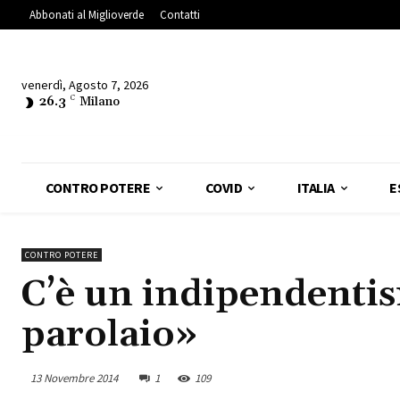
Abbonati al Miglioverde
Contatti
venerdì, Agosto 7, 2026
26.3
C
Milano
CONTRO POTERE
COVID
ITALIA
E
CONTRO POTERE
C’è un indipendentis
parolaio»
13 Novembre 2014
1
109