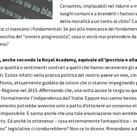
Cervantes, implacabili nel ridurre a m
luoghi comuni e a brandelli i fastosi 
della moralità a un tanto al chilo? 
sta: ci mancano i fondamentali. Se poi alla mancanza dei fondament
occhia del “sincero progressista”, cosa si vorrà mai pretendere da
smo?
, anche secondo la Royal Academy, equivale all’ipocrisia e alla
nge qualità o sentimenti contrari a quelli che hanno veramente gli 
i. Esiste infatti nella pratica politica del nostro paese un vivo, ci
ufismo, attualmente guidato da coloro che si stanno impegnando 
e Regione nel 2015. Affermando che, una volta assise le terga su que
 formalmente l’indipendenza dall’Italia. Eppure essi sanno benis
amento potrebbe avvenire solo a patto d’ottenere un consenso el
 impossibile. E sanno anche che una tale enunciazione non avrebb
eto. Ed anche lo ottenesse – cosa estremamente fantapolitica – in
so” legislativo ci condurrebbero? Non ce lo dicono. Rimandano a 