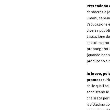
Pretendono d
democrazia [di
umani, sapend
l’educazione è
diversa pubbli
tassazione do
sottolineano c
propongono un 
(quando hanno
producono alc
In breve, po
promesse.
No
delle quali s
soddisfano le
che si sta per
il cittadino c