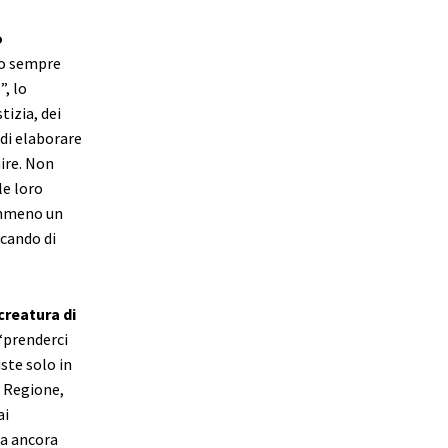
o
to sempre
”, lo
tizia, dei
a di elaborare
ire. Non
le loro
nemmeno un
rcando di
creatura di
“prenderci
ste solo in
n Regione,
ai
ma ancora