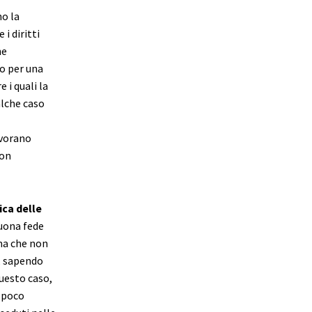
o la
i diritti
he
no per una
 i quali la
alche caso
avorano
non
ica delle
uona fede
ma che non
, sapendo
questo caso,
a poco