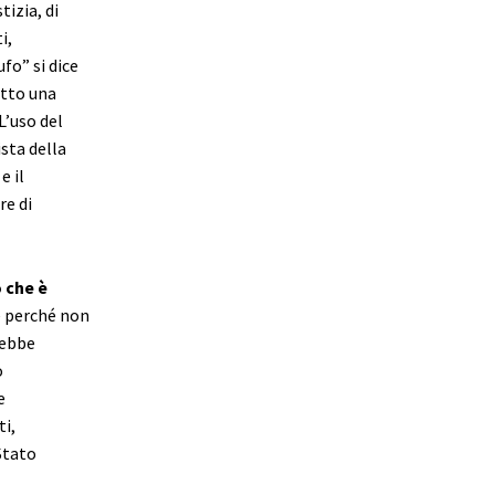
izia, di
i,
fo” si dice
otto una
L’uso del
sta della
e il
re di
ò che è
e perché non
rebbe
o
e
ti,
Stato