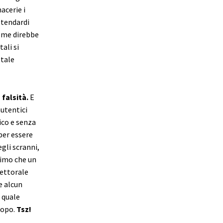
acerie i
stendardi
Come direbbe
ali si
 tale
 falsità.
E
autentici
nico e senza
per essere
gli scranni,
simo che un
ettorale
e alcun
 quale
dopo.
Tsz!