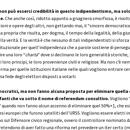
non può esserci credibilità in questo indipendentismo, ma sol
e.
Che anche così, ridotto appunto a gnagnera smorfiosa, è rivol
zioni e opere degli altri, non gettando mai, il “sincero democratico
a propria che risulta, per dogma, il tempo della legalità, della gius
ella verità. E la verità è che nessuno di tali indipendentisti si sforz
ituzionale per quell’indipendenza che a parole sostiene di persegu
re una loro “
charta
” dove si declinano le loro generalità storiche, 
i, i loro principi, le loro provenienze civili e religiose. Ma non c’è 
orma per quelle istituzioni italiane nelle quali vogliono entrare ce
na fede degli elettori disposti a votarli.
mocratici, ma non fanno alcuna proposta per eliminare quella 
ofanti che va sotto il nome di referendum consultivo.
Vogliono 
” quando non fanno alcun accenno di eliminare quel 50%+1, che esi
aesi europei che furono satelliti dell’URSS. Vogliono essere eletti i
o sul Difensore civico regionale, ovvero il controllore nominato d
Pretendono di aver fatto una riforma nel prevedere un iter certo (