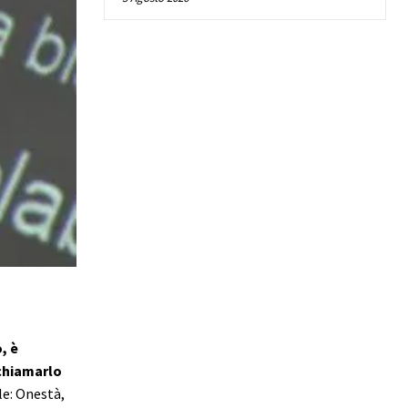
, è
chiamarlo
e: Onestà,