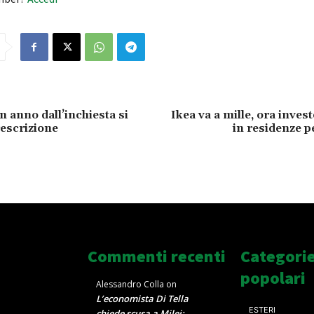
n anno dall’inchiesta si
Ikea va a mille, ora invest
rescrizione
in residenze p
Commenti recenti
Categori
popolari
Alessandro Colla
on
L’economista Di Tella
ESTERI
chiede scusa a Milei: