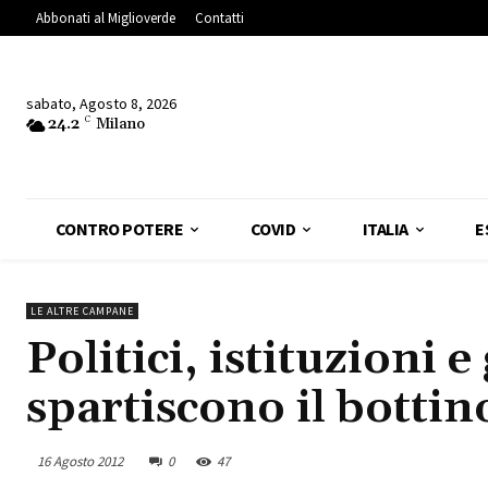
Abbonati al Miglioverde
Contatti
sabato, Agosto 8, 2026
24.2
C
Milano
CONTRO POTERE
COVID
ITALIA
E
LE ALTRE CAMPANE
Politici, istituzioni 
spartiscono il bottin
16 Agosto 2012
0
47