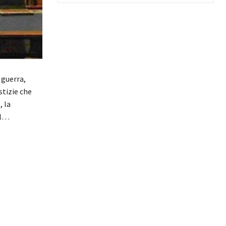
 guerra,
stizie che
, la
il…