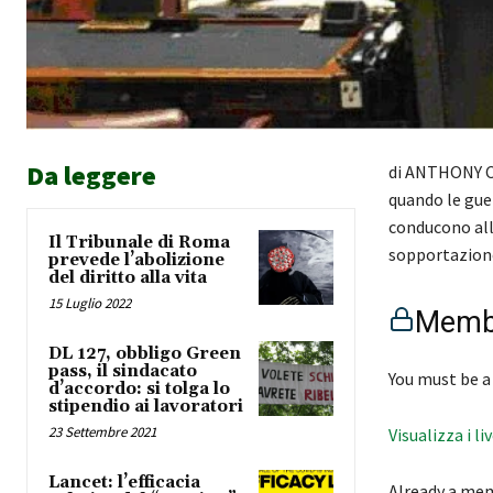
Da leggere
di ANTHONY CE
quando le gue
conducono alla
Il Tribunale di Roma
sopportazione,
prevede l’abolizione
del diritto alla vita
15 Luglio 2022
Membe
DL 127, obbligo Green
pass, il sindacato
You must be a
d’accordo: si tolga lo
stipendio ai lavoratori
23 Settembre 2021
Visualizza i li
Lancet: l’efficacia
Already a me