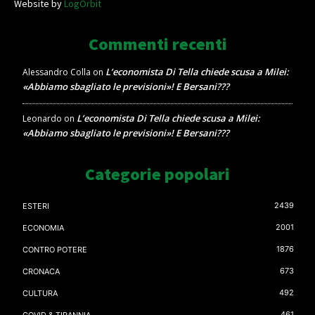
Website by
LogOrbit
Commenti recenti
L’economista Di Tella chiede scusa a Milei:
Alessandro Colla
on
«Abbiamo sbagliato le previsioni»! E Bersani???
L’economista Di Tella chiede scusa a Milei:
Leonardo
on
«Abbiamo sbagliato le previsioni»! E Bersani???
Categorie popolari
2439
ESTERI
2001
ECONOMIA
1876
CONTRO POTERE
673
CRONACA
492
CULTURA
461
COVID & TIRANNIA