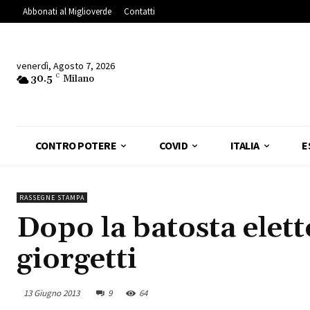
Abbonati al Miglioverde
Contatti
venerdì, Agosto 7, 2026
30.5
C
Milano
CONTRO POTERE
COVID
ITALIA
E
RASSEGNE STAMPA
Dopo la batosta elett
giorgetti
13 Giugno 2013
9
64