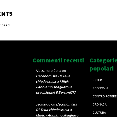
ENTS
losed.
Commenti recenti
Categori
popolari
Alessandro Colla
on
L’economista Di Tella
ESTERI
chiede scusa a Milei:
«Abbiamo sbagliato le
ECONOMIA
previsioni»! E Bersani???
CONTRO POTERE
L’economista
Leonardo
on
CRONACA
Di Tella chiede scusa a
CULTURA
Milei: «Abbiamo sbagliato