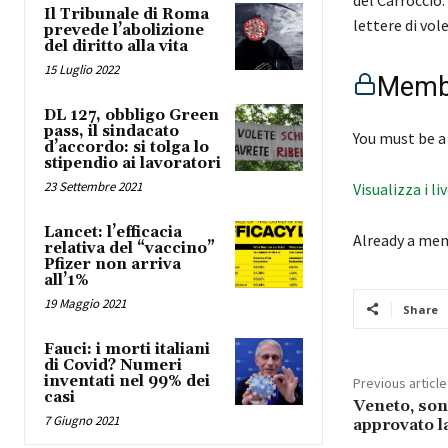
Il Tribunale di Roma
lettere di vol
prevede l’abolizione
del diritto alla vita
15 Luglio 2022
Membe
DL 127, obbligo Green
pass, il sindacato
You must be a
d’accordo: si tolga lo
stipendio ai lavoratori
23 Settembre 2021
Visualizza i li
Lancet: l’efficacia
Already a me
relativa del “vaccino”
Pfizer non arriva
all’1%
19 Maggio 2021
Share
Fauci: i morti italiani
di Covid? Numeri
inventati nel 99% dei
Previous article
casi
Veneto, son
7 Giugno 2021
approvato l