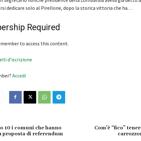
ersi dedicare solo al Pirellone, dopo la storica vittoria che ha…
rship Required
 member to access this content.
velli d’iscrizione
mber?
Accedi
o 10 i comuni che hanno
Com’è “fico” tenere
a proposta di referendum
carrozzon