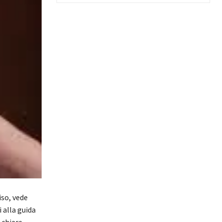
iso, vede
 alla guida
 chiare