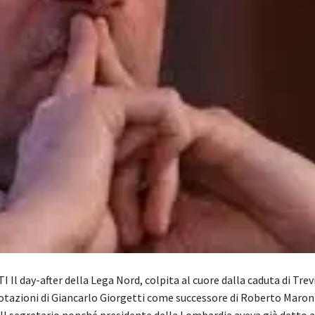
 Il day-after della Lega Nord, colpita al cuore dalla caduta di Trev
uotazioni di Giancarlo Giorgetti come successore di Roberto Maroni
 Il segretario nonché presidente della Lombardia aveva già detto a