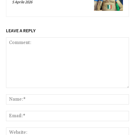
5 Aprile 2026
LEAVE A REPLY
Comment:
Na
Ema
Web