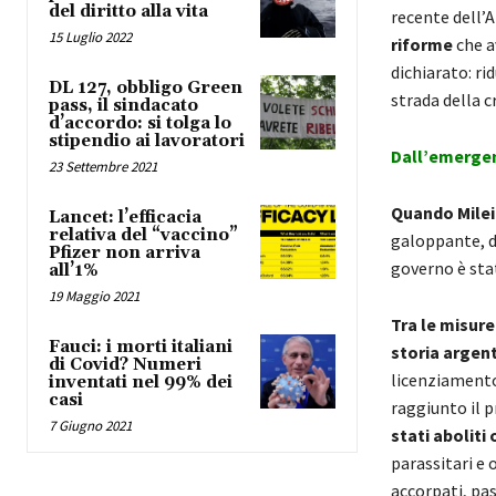
del diritto alla vita
recente dell’
15 Luglio 2022
riforme
che a
dichiarato: ri
DL 127, obbligo Green
strada della c
pass, il sindacato
d’accordo: si tolga lo
stipendio ai lavoratori
Dall’emergen
23 Settembre 2021
Quando Milei 
Lancet: l’efficacia
relativa del “vaccino”
galoppante, de
Pfizer non arriva
governo è stata
all’1%
19 Maggio 2021
Tra le misure
Fauci: i morti italiani
storia argent
di Covid? Numeri
licenziament
inventati nel 99% dei
casi
raggiunto il 
7 Giugno 2021
stati aboliti
parassitari e 
accorpati, pas