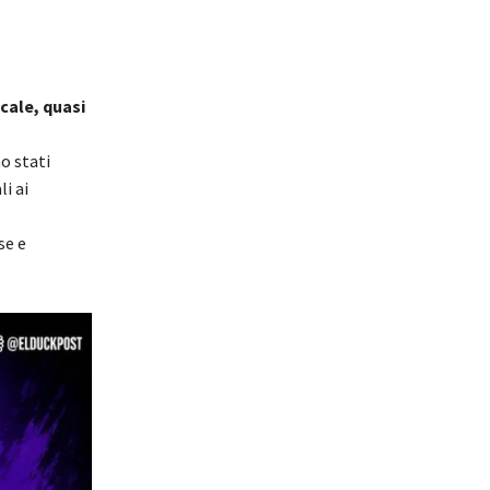
scale, quasi
o stati
li ai
se e