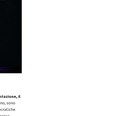
tazione, il
rno, sono
cratiche.
merose