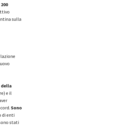
 200
ttivo
entina sulla
flazione
 nuovo
 della
e) e il
aver
ecord.
Sono
 di enti
sono stati