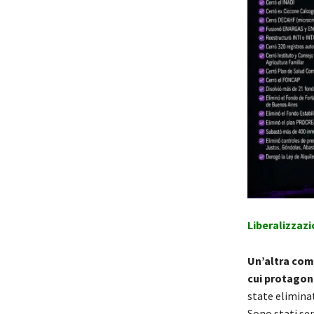
Liberalizzaz
Un’altra com
cui protagoni
state elimina
Sono stati se