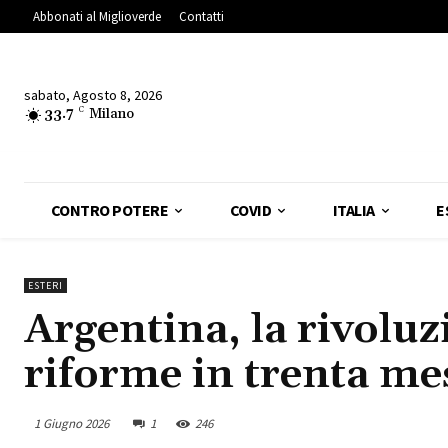
Abbonati al Miglioverde
Contatti
sabato, Agosto 8, 2026
33.7
C
Milano
CONTRO POTERE
COVID
ITALIA
E
ESTERI
Argentina, la rivoluz
riforme in trenta me
1 Giugno 2026
1
246