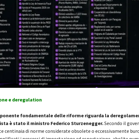
ione e deregulation
ponente fondamentale delle riforme riguarda la deregolamen
sta è stato il ministro Federico Sturzenegger.
Secondo il gove
te centinaia di norme considerate obsolete o eccessivamente buro
mplificati i processi di importazione ed esportazione, abolite nu