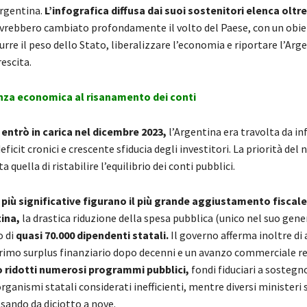
Argentina.
L’infografica diffusa dai suoi sostenitori elenca oltre
vrebbero cambiato profondamente il volto del Paese, con un obie
durre il peso dello Stato, liberalizzare l’economia e riportare l’Arg
rescita.
za economica al risanamento dei conti
entrò in carica nel dicembre 2023,
l’Argentina era travolta da in
ficit cronici e crescente sfiducia degli investitori. La priorità del
 quella di ristabilire l’equilibrio dei conti pubblici.
 più significative figurano il più grande aggiustamento fiscale
ina,
la drastica riduzione della spesa pubblica (unico nel suo gener
o di
quasi 70.000 dipendenti statali.
Il governo afferma inoltre di 
primo surplus finanziario dopo decenni e un avanzo commerciale r
 o ridotti numerosi programmi pubblici,
fondi fiduciari a sostegno
organismi statali considerati inefficienti, mentre diversi ministeri 
sando da diciotto a nove.