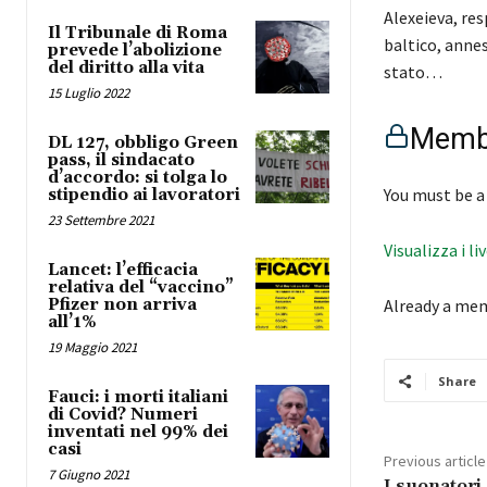
Alexeieva, res
Il Tribunale di Roma
baltico, anne
prevede l’abolizione
del diritto alla vita
stato…
15 Luglio 2022
Membe
DL 127, obbligo Green
pass, il sindacato
d’accordo: si tolga lo
You must be a
stipendio ai lavoratori
23 Settembre 2021
Visualizza i li
Lancet: l’efficacia
relativa del “vaccino”
Pfizer non arriva
Already a me
all’1%
19 Maggio 2021
Share
Fauci: i morti italiani
di Covid? Numeri
inventati nel 99% dei
casi
Previous article
7 Giugno 2021
I suonatori