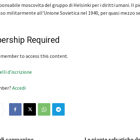
ponsabile moscovita del gruppo di Helsinki per i diritti umani. Il p
sso militarmente all’Unione Sovietica nel 1940, per quasi mezzo s
rship Required
 member to access this content.
velli d’iscrizione
mber?
Accedi
 di campanine
Le piante selvatiche de