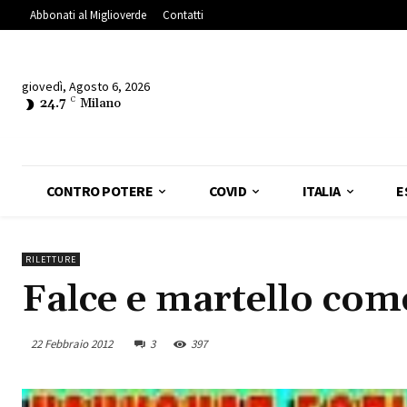
Abbonati al Miglioverde
Contatti
giovedì, Agosto 6, 2026
24.7
C
Milano
CONTRO POTERE
COVID
ITALIA
E
RILETTURE
Falce e martello come
22 Febbraio 2012
3
397