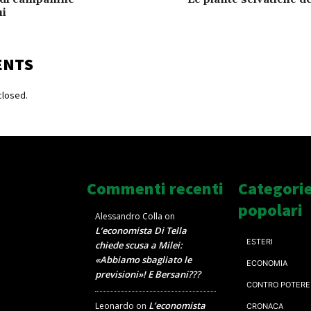
i
ENTS
losed.
Commenti recenti
Categori
popolari
Alessandro Colla
on
L’economista Di Tella
ESTERI
chiede scusa a Milei:
«Abbiamo sbagliato le
ECONOMIA
previsioni»! E Bersani???
CONTRO POTERE
L’economista
Leonardo
on
CRONACA