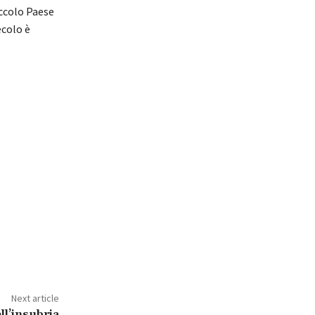
iccolo Paese
ecolo è
Next article
ll’insubria