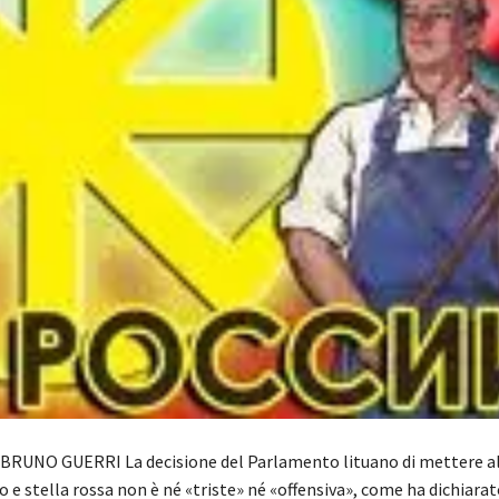
BRUNO GUERRI La decisione del Parlamento lituano di mettere a
o e stella rossa non è né «triste» né «offensiva», come ha dichiara