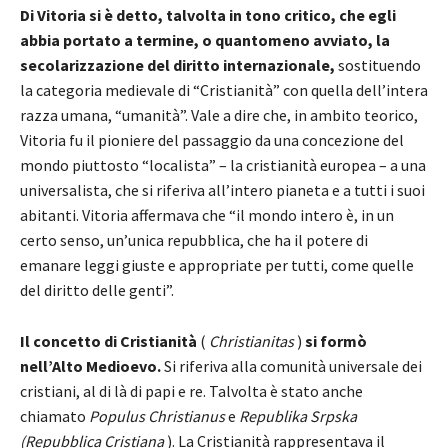
Di Vitoria si è detto, talvolta in tono critico, che egli
abbia portato a termine, o quantomeno avviato, la
secolarizzazione del diritto internazionale,
sostituendo
la categoria medievale di “Cristianità” con quella dell’intera
razza umana, “umanità”. Vale a dire che, in ambito teorico,
Vitoria fu il pioniere del passaggio da una concezione del
mondo piuttosto “localista” – la cristianità europea – a una
universalista, che si riferiva all’intero pianeta e a tutti i suoi
abitanti. Vitoria affermava che “il mondo intero è, in un
certo senso, un’unica repubblica, che ha il potere di
emanare leggi giuste e appropriate per tutti, come quelle
del diritto delle genti”.
Il concetto di Cristianità
(
Christianitas
)
si formò
nell’Alto Medioevo.
Si riferiva alla comunità universale dei
cristiani, al di là di papi e re. Talvolta è stato anche
chiamato
Populus Christianus
e
Republika Srpska
(Repubblica Cristiana
). La Cristianità rappresentava il