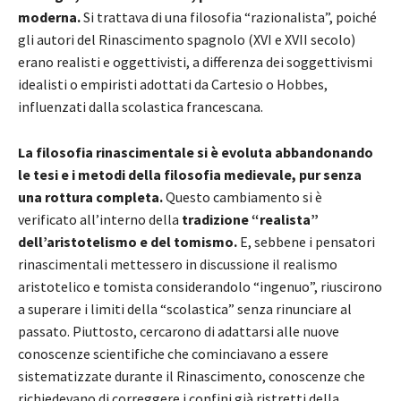
moderna.
Si trattava di una filosofia “razionalista”, poiché
gli autori del Rinascimento spagnolo (XVI e XVII secolo)
erano realisti e oggettivisti, a differenza dei soggettivismi
idealisti o empiristi adottati da Cartesio o Hobbes,
influenzati dalla scolastica francescana.
La filosofia rinascimentale si è evoluta abbandonando
le tesi e i metodi della filosofia medievale, pur senza
una rottura completa.
Questo cambiamento si è
verificato all’interno della
tradizione “realista”
dell’aristotelismo e del tomismo.
E, sebbene i pensatori
rinascimentali mettessero in discussione il realismo
aristotelico e tomista considerandolo “ingenuo”, riuscirono
a superare i limiti della “scolastica” senza rinunciare al
passato. Piuttosto, cercarono di adattarsi alle nuove
conoscenze scientifiche che cominciavano a essere
sistematizzate durante il Rinascimento, conoscenze che
richiedevano di correggere i confini già ristretti della