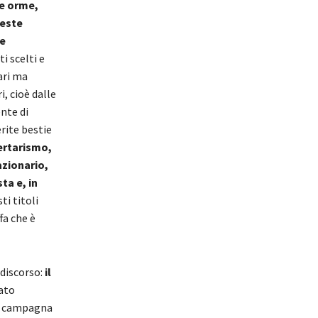
ue orme,
ueste
e
i scelti e
ari ma
i, cioè dalle
nte di
erite bestie
ertarismo,
azionario,
ta e, in
ti titoli
fa che è
 discorso:
il
ato
ma campagna