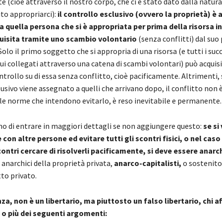
 (cioè attraverso il nostro corpo, che ci è stato dato dalla natura 
o appropriarci):
il controllo esclusivo (ovvero la proprietà) è 
 quella persona che si è appropriata per prima della risorsa i
quisita tramite uno scambio volontario
(senza conflitti) dal suo
Solo il primo soggetto che si appropria di una risorsa (e tutti i succ
lui collegati attraverso una catena di scambi volontari) può acquisi
ntrollo su di essa senza conflitto, cioè pacificamente. Altrimenti, s
usivo viene assegnato a quelli che arrivano dopo, il conflitto non 
lle norme che intendono evitarlo, è reso inevitabile e permanente.
o di entrare in maggiori dettagli se non aggiungere questo:
se si
 con altre persone ed evitare tutti gli scontri fisici, o nel caso 
contri cercare di risolverli pacificamente, si deve essere anarch
anarchici della proprietà privata,
anarco-capitalisti,
o sostenitor
tto privato.
a, non è un libertario, ma piuttosto un falso libertario, chi a
 o più dei seguenti argomenti: