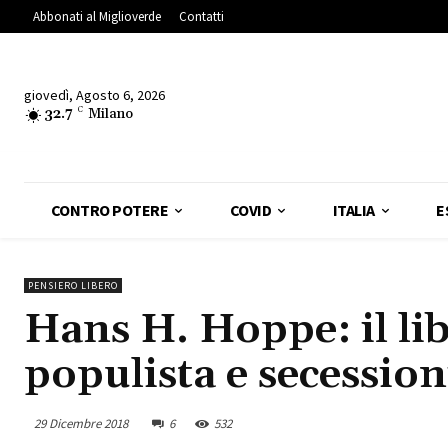
Abbonati al Miglioverde
Contatti
giovedì, Agosto 6, 2026
32.7
C
Milano
CONTRO POTERE
COVID
ITALIA
E
PENSIERO LIBERO
Hans H. Hoppe: il li
populista e secession
29 Dicembre 2018
6
532