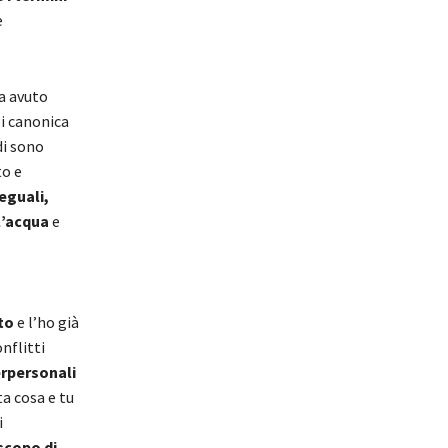
e
 avuto
si canonica
di sono
to e
eguali,
l’acqua
e
to
e l’ho già
nflitti
terpersonali
a cosa e tu
i
scopo di