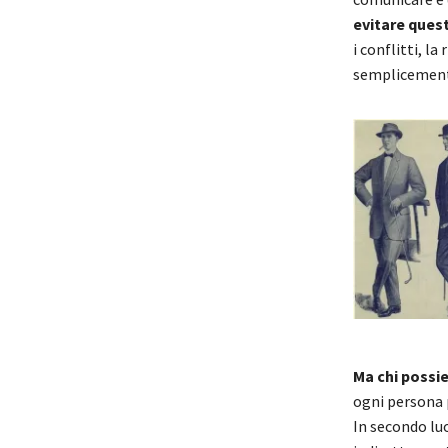
evitare questi
i conflitti, 
semplicement
Ma chi possie
ogni persona p
In secondo lu