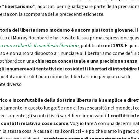
e “libertarismo”
, adottati per riguadagnare parte della precision
ersa con la scomparsa delle precedenti etichette.
storia del libertarismo moderno è ancora piuttosto giovane.
Ha
otto di Murray Rothbard e ha trovato la sua prima espressione qua
a nuova libertà. Il manifesto libertario
, pubblicato
nel 1973
. E quin
so e non ancora disposto a rinunciare al libertarismo come defini
Rothbard con una
chiarezza concettuale e una precisione senza 
i innumerevoli tentativi dei cosiddetti libertari di intorbidire 
indebitamente del buon nome del libertarismo per qualcosa di
e diverso.
rico e inconfutabile della dottrina libertaria è semplice e diret
utamente in questo luogo. Se non ci fosse scarsità nel mondo, i co
ecisamente gli scontri fisici sarebbero impossibili.
I conflitti in
onflitti relativi a cose scarse
. Voglio fare A con una determinat
 la stessa cosa. A causa di tali conflitti – e poiché siamo in grado d
iscutere tra di noi –
cerchiamo norme di comportamento allo 