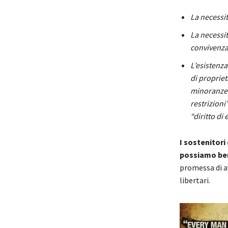
La necessit
La necessit
convivenza
L’esistenza 
di proprietà
minoranze”,
restrizioni”
“diritto di 
I sostenitori
possiamo ben
promessa di av
libertari.