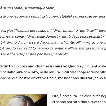
à di uno Stato, di qualunque Stato;
à di una “proprietà pubblica” (ovvero statale) e di imposte per una 
;
e la giustificabilità dei cosiddetti “diritti umani” o “diritti civili” diver
 privata, come i “diritti delle donne”, i “diritti degli omosessuali”, i “d
 il “diritto di non essere discriminati”, il “diritto all’immigrazione l
, il “diritto a un reddito minimo garantito o all’assistenza sanitaria gr
essere liberi da parole e pensieri spiacevoli”.
 di tutto ciò possono chiamarsi come vogliono e, in quanto libe
 collaborare con loro,
nella misura in cui tale cooperazione offr
vicinarci al nostro obiettivo finale, ma non sono libertari, sono so
Ora, è accaduta una cosa buffa ne
ci hanno portato fino a questo f