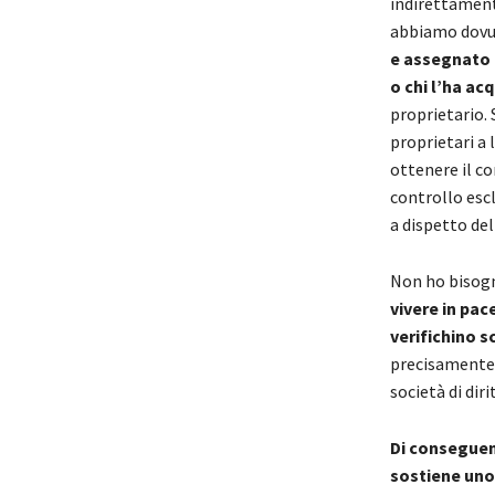
indirettamente
abbiamo dovut
e assegnato a
o chi l’ha ac
proprietario. 
proprietari a 
ottenere il co
controllo escl
a dispetto de
Non ho bisogn
vivere in pace
verifichino s
precisamente 
società di diri
Di conseguenz
sostiene uno