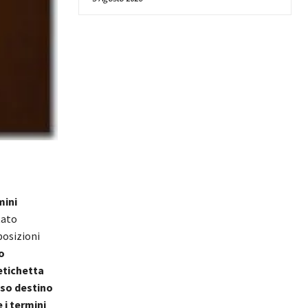
mini
tato
posizioni
o
etichetta
sso destino
 i termini