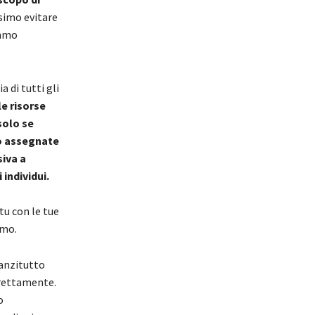
ssimo evitare
emmo
 di tutti gli
le risorse
solo se
no assegnate
siva a
 individui.
tu con le tue
amo.
anzitutto
irettamente.
o