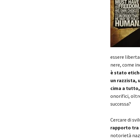
essere liberta
nere, come in
è stato etich
un razzista, 
cima a tutto,
onorifici, olt
successa?
Cercare di sv
rapporto tra 
notorietà naz