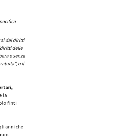
pacifica
si dai diritti
iritti delle
ibera e senza
atuita”, o il
rtari,
e la
lo finti
gli anni che
orum.