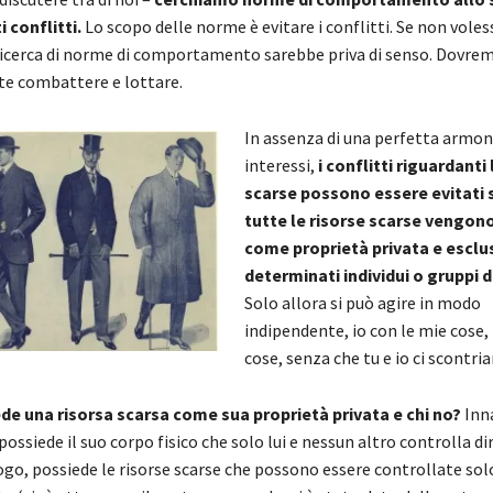
 conflitti.
Lo scopo delle norme è evitare i conflitti. Se non vole
la ricerca di norme di comportamento sarebbe priva di senso. Dovr
e combattere e lottare.
In assenza di una perfetta armonia
interessi,
i conflitti riguardanti 
scarse possono essere evitati 
tutte le risorse scarse vengo
come proprietà privata e esclu
determinati individui o gruppi di
Solo allora si può agire in modo
indipendente, io con le mie cose, 
cose, senza che tu e io ci scontri
de una risorsa scarsa come sua proprietà privata e chi no?
Inn
ossiede il suo corpo fisico che solo lui e nessun altro controlla d
ogo, possiede le risorse scarse che possono essere controllate sol