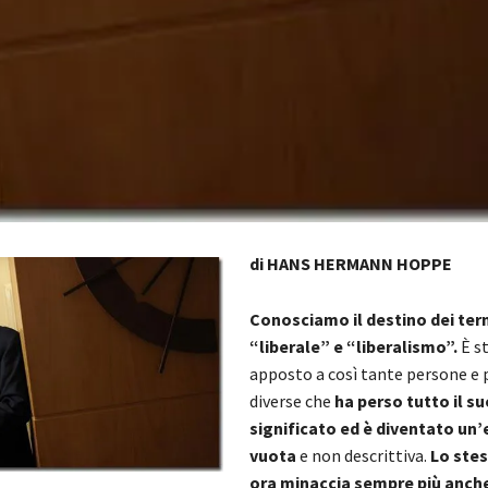
di HANS HERMANN HOPPE
Conosciamo il destino dei ter
“liberale” e “liberalismo”.
È s
apposto a così tante persone e 
diverse che
ha perso tutto il su
significato ed è diventato un’
vuota
e non descrittiva.
Lo ste
ora minaccia sempre più anche