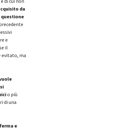
e di cui non
acquisito da
n questione
 precedente
essivi
re e
e il
è evitato, ma
 vuole
si
ici
o più
i di una
fferma e