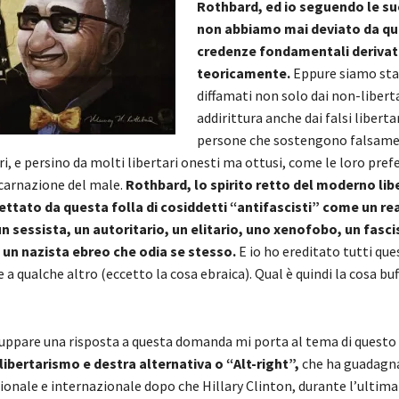
Rothbard, ed io seguendo le s
non abbiamo mai deviato da q
credenze fondamentali derivat
teoricamente.
Eppure siamo stat
diffamati non solo dai non-libert
addirittura anche dai falsi libertar
persone che sostengono falsame
ri, e persino da molti libertari onesti ma ottusi, come le loro pref
carnazione del male.
Rothbard, lo spirito retto del moderno lib
ettato da questa folla di cosiddetti “antifascisti” come un re
un sessista, un autoritario, un elitario, uno xenofobo, un fascis
 un nazista ebreo che odia se stesso.
E io ho ereditato tutti ques
re a qualche altro (eccetto la cosa ebraica). Qual è quindi la cosa buf
iluppare una risposta a questa domanda mi porta al tema di questo
libertarismo e destra alternativa o “Alt-right”,
che ha guadagn
ionale e internazionale dopo che Hillary Clinton, durante l’ulti