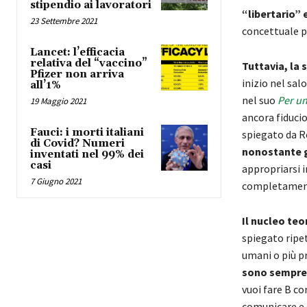
stipendio ai lavoratori
“libertario” 
23 Settembre 2021
concettuale p
Lancet: l’efficacia
relativa del “vaccino”
Tuttavia, la 
Pfizer non arriva
inizio nel sal
all’1%
nel suo
Per un
19 Maggio 2021
ancora fiducio
Fauci: i morti italiani
spiegato da 
di Covid? Numeri
nonostante gl
inventati nel 99% dei
casi
appropriarsi 
7 Giugno 2021
completament
Il nucleo teo
spiegato ripet
umani o più pr
sono sempre c
vuoi fare B con
comunicare e d