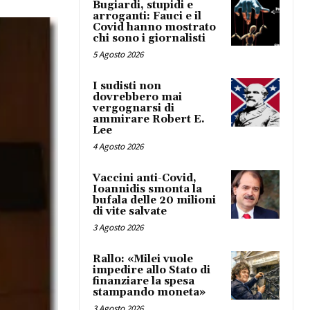
Bugiardi, stupidi e
arroganti: Fauci e il
Covid hanno mostrato
chi sono i giornalisti
5 Agosto 2026
I sudisti non
dovrebbero mai
vergognarsi di
ammirare Robert E.
Lee
4 Agosto 2026
Vaccini anti-Covid,
Ioannidis smonta la
bufala delle 20 milioni
di vite salvate
3 Agosto 2026
Rallo: «Milei vuole
impedire allo Stato di
finanziare la spesa
stampando moneta»
3 Agosto 2026