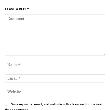
LEAVE A REPLY
Comment:
Na
Ema
Web
Save my name, email, and website in this browser for the next
time I comment.