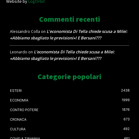
Website by
LogOrbit
Commenti recenti
L’economista Di Tella chiede scusa a Milei:
Alessandro Colla
on
«Abbiamo sbagliato le previsioni»! E Bersani???
L’economista Di Tella chiede scusa a Milei:
Leonardo
on
«Abbiamo sbagliato le previsioni»! E Bersani???
Categorie popolari
2438
ESTERI
1999
ECONOMIA
1876
CONTRO POTERE
673
CRONACA
492
CULTURA
461
COVID & TIRANNIA