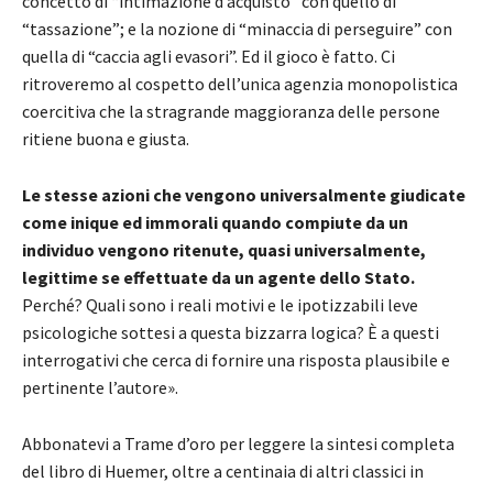
concetto di “intimazione d’acquisto” con quello di
“tassazione”; e la nozione di “minaccia di perseguire” con
quella di “caccia agli evasori”. Ed il gioco è fatto. Ci
ritroveremo al cospetto dell’unica agenzia monopolistica
coercitiva che la stragrande maggioranza delle persone
ritiene buona e giusta.
Le stesse azioni che vengono universalmente giudicate
come inique ed immorali quando compiute da un
individuo vengono ritenute, quasi universalmente,
legittime se effettuate da un agente dello Stato.
Perché? Quali sono i reali motivi e le ipotizzabili leve
psicologiche sottesi a questa bizzarra logica? È a questi
interrogativi che cerca di fornire una risposta plausibile e
pertinente l’autore».
Abbonatevi a Trame d’oro per leggere la sintesi completa
del libro di Huemer, oltre a centinaia di altri classici in