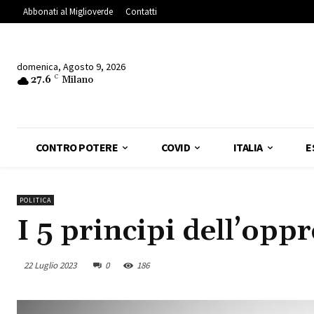
Abbonati al Miglioverde
Contatti
domenica, Agosto 9, 2026
27.6
C
Milano
CONTRO POTERE
COVID
ITALIA
E
POLITICA
I 5 principi dell’opp
22 Luglio 2023
0
186