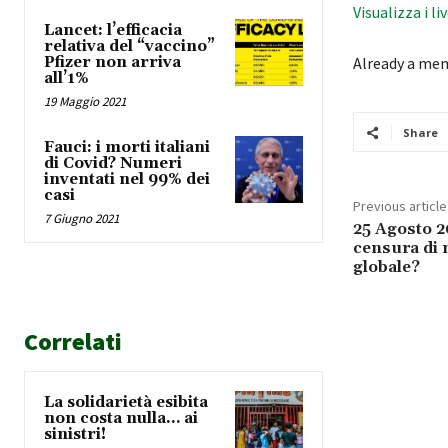
Visualizza i li
Lancet: l’efficacia
relativa del “vaccino”
Pfizer non arriva
Already a me
all’1%
19 Maggio 2021
Share
Fauci: i morti italiani
di Covid? Numeri
inventati nel 99% dei
casi
Previous article
7 Giugno 2021
25 Agosto 20
censura di 
globale?
Correlati
La solidarietà esibita
non costa nulla… ai
sinistri!