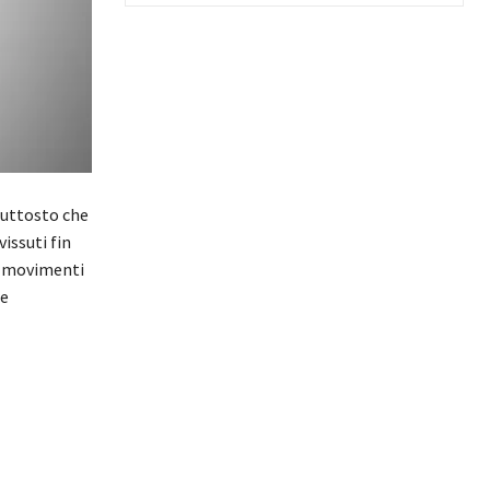
iuttosto che
issuti fin
 i movimenti
 e