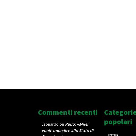
Commenti recenti
Categori
popolari
Rallo: «Milei
Leonardo
on
vuole impedire allo Stato di
ESTERI