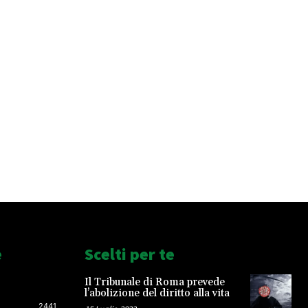
e
Scelti per te
Il Tribunale di Roma prevede
l’abolizione del diritto alla vita
2441