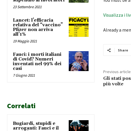
You must be a
stipendio ai lavoratori
23 Settembre 2021
Visualizza i li
Lancet: l’efficacia
relativa del “vaccino”
Pfizer non arriva
Already a me
all’1%
19 Maggio 2021
Share
Fauci: i morti italiani
di Covid? Numeri
inventati nel 99% dei
casi
Previous article
7 Giugno 2021
Gli stati pos
più volte
Correlati
Bugiardi, stupidi e
arroganti: Fauci e il