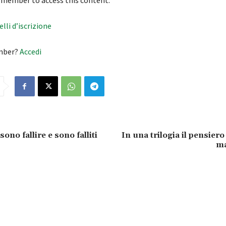
 member to access this content.
velli d’iscrizione
mber?
Accedi
sono fallire e sono falliti
In una trilogia il pensier
ma