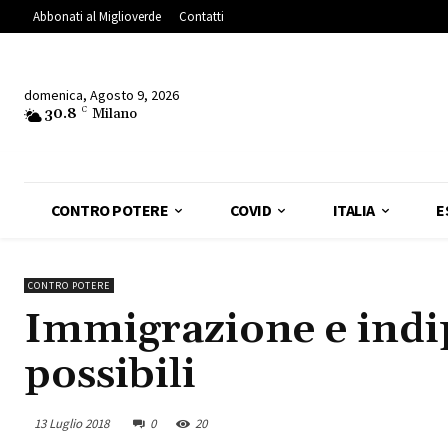
Abbonati al Miglioverde
Contatti
domenica, Agosto 9, 2026
30.8
C
Milano
CONTRO POTERE
COVID
ITALIA
E
CONTRO POTERE
Immigrazione e indip
possibili
13 Luglio 2018
0
20