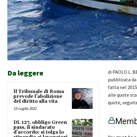
Da leggere
di PAOLO L. B
pubblicata da
fatta nel 201
Il Tribunale di Roma
alle quote sta
prevede l’abolizione
del diritto alla vita
quote, segui
15 Luglio 2022
Membe
DL 127, obbligo Green
pass, il sindacato
d’accordo: si tolga lo