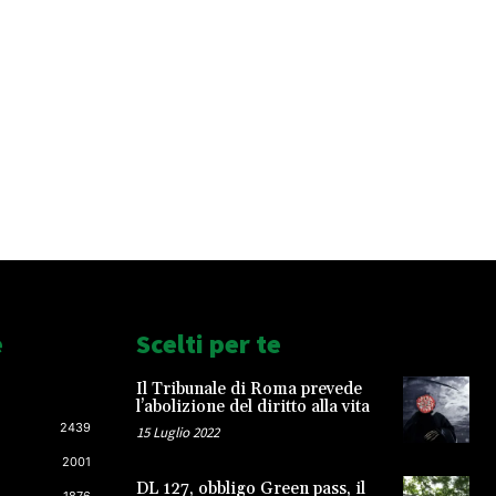
e
Scelti per te
Il Tribunale di Roma prevede
l’abolizione del diritto alla vita
2439
15 Luglio 2022
2001
DL 127, obbligo Green pass, il
1876