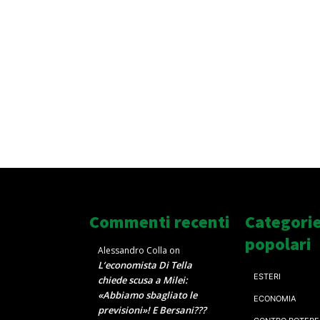
Commenti recenti
Categori
popolari
Alessandro Colla
on
L’economista Di Tella
ESTERI
chiede scusa a Milei:
«Abbiamo sbagliato le
ECONOMIA
previsioni»! E Bersani???