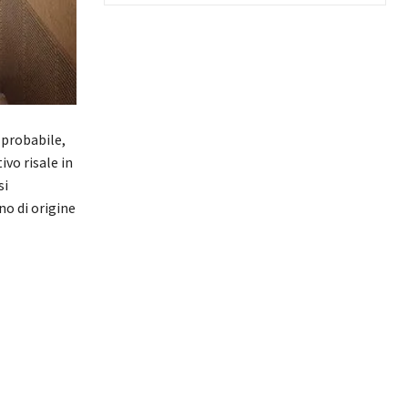
(probabile,
vo risale in
si
o di origine