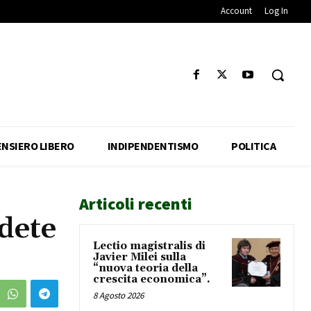
Account
Log In
ENSIERO LIBERO
INDIPENDENTISMO
POLITICA
Articoli recenti
udete
Lectio magistralis di
Javier Milei sulla
“nuova teoria della
crescita economica”.
8 Agosto 2026