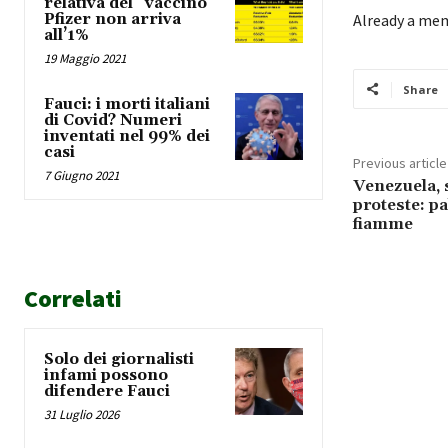
relativa del “vaccino”
Pfizer non arriva
Already a me
all’1%
19 Maggio 2021
Share
Fauci: i morti italiani
di Covid? Numeri
inventati nel 99% dei
casi
Previous article
7 Giugno 2021
Venezuela, 
proteste: pa
fiamme
Correlati
Solo dei giornalisti
infami possono
difendere Fauci
31 Luglio 2026