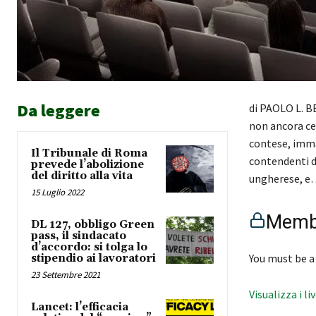
Da leggere
di PAOLO L. B
non ancora cer
contese, imma
Il Tribunale di Roma
contendenti d
prevede l’abolizione
del diritto alla vita
ungherese, e
15 Luglio 2022
Membe
DL 127, obbligo Green
pass, il sindacato
d’accordo: si tolga lo
You must be a
stipendio ai lavoratori
23 Settembre 2021
Visualizza i li
Lancet: l’efficacia