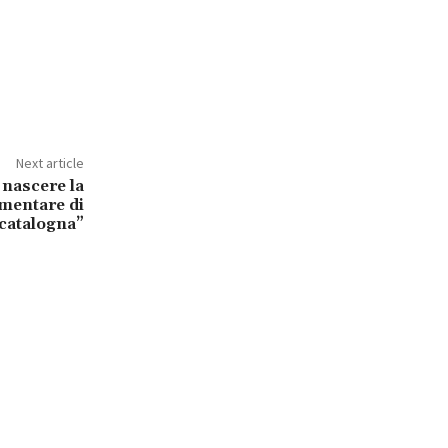
Next article
 nascere la
amentare di
catalogna”