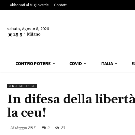
Abbonati al Miglioverde
Contatti
sabato, Agosto 8, 2026
25.5
C
Milano
CONTRO POTERE
COVID
ITALIA
E
PENSIERO LIBERO
In difesa della liber
la ceu!
26 Maggio 2017
0
23