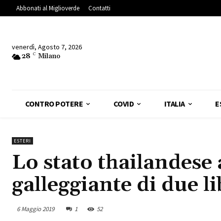
Abbonati al Miglioverde
Contatti
venerdì, Agosto 7, 2026
28
C
Milano
CONTRO POTERE
COVID
ITALIA
E
ESTERI
Lo stato thailandese 
galleggiante di due li
6 Maggio 2019
1
52