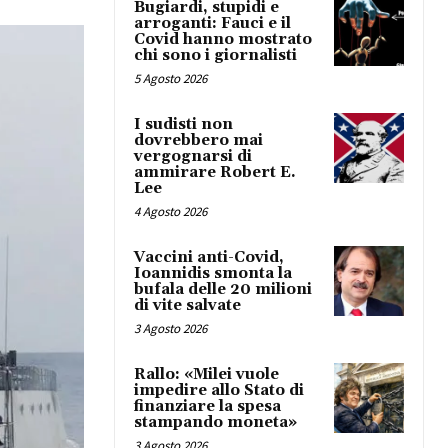
Bugiardi, stupidi e
arroganti: Fauci e il
Covid hanno mostrato
chi sono i giornalisti
5 Agosto 2026
I sudisti non
dovrebbero mai
vergognarsi di
ammirare Robert E.
Lee
4 Agosto 2026
Vaccini anti-Covid,
Ioannidis smonta la
bufala delle 20 milioni
di vite salvate
3 Agosto 2026
Rallo: «Milei vuole
impedire allo Stato di
finanziare la spesa
stampando moneta»
3 Agosto 2026