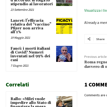
d’accordo: si tolga lo
stipendio ai lavoratori
23 Settembre 2021
Visualizza i li
Lancet: l’efficacia
Already a me
relativa del “vaccino”
Pfizer non arriva
all’1%
19 Maggio 2021
Share
Fauci: i morti italiani
di Covid? Numeri
inventati nel 99% dei
Previous article
casi
Roma regner
7 Giugno 2021
davvero di m
Correlati
1 COMM
Comments are c
Rallo: «Milei vuole
impedire allo Stato di
finanziare la spesa