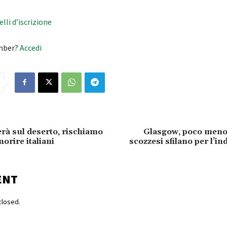
velli d’iscrizione
mber?
Accedi
à sul deserto, rischiamo
Glasgow, poco meno
orire italiani
scozzesi sfilano per l’i
ENT
losed.