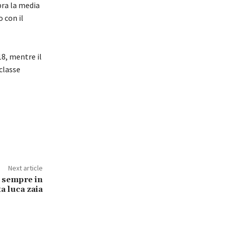
pra la media
 con il
8, mentre il
classe
Next article
e sempre in
ta luca zaia