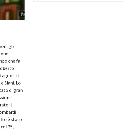
lion
i gli
anno
empo che fa
Roberto
otagonisti
e Siani. Lo
ltato di gran
ssione
rato il
 lombardi
olto è stato
 col 25,