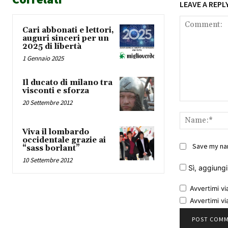
LEAVE A REPL
Cari abbonati e lettori,
auguri sinceri per un
2025 di libertà
1 Gennaio 2025
Il ducato di milano tra
visconti e sforza
20 Settembre 2012
Comment:
Viva il lombardo
occidentale grazie ai
Save my nam
“sass borlant”
10 Settembre 2012
Sì, aggiungim
Avvertimi vi
Avvertimi vi