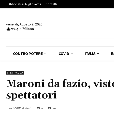
Abbonati al Miglioverde
Contatti
venerdì, Agosto 7, 2026
27.4
C
Milano
CONTRO POTERE
COVID
ITALIA
E
SPETTACOLO
Maroni da fazio, vist
spettatori
16 Gennaio 2012
0
18