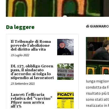
Da leggere
di
GIANMARC
Il Tribunale di Roma
prevede l’abolizione
del diritto alla vita
15 Luglio 2022
DL 127, obbligo Green
pass, il sindacato
d’accordo: si tolga lo
stipendio ai lavoratori
lunga migliore
23 Settembre 2021
condotta da Fa
risultato più 
Lancet: l’efficacia
relativa del “vaccino”
sono stati att
Pfizer non arriva
realizzato in 
all’1%