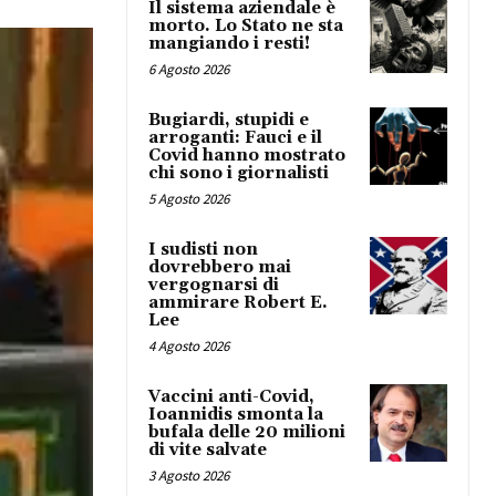
Il sistema aziendale è
morto. Lo Stato ne sta
mangiando i resti!
6 Agosto 2026
Bugiardi, stupidi e
arroganti: Fauci e il
Covid hanno mostrato
chi sono i giornalisti
5 Agosto 2026
I sudisti non
dovrebbero mai
vergognarsi di
ammirare Robert E.
Lee
4 Agosto 2026
Vaccini anti-Covid,
Ioannidis smonta la
bufala delle 20 milioni
di vite salvate
3 Agosto 2026