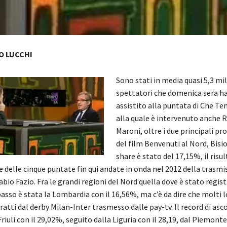
O LUCCHI
Sono stati in media quasi 5,3 mi
spettatori che domenica sera h
assistito alla puntata di Che T
alla quale è intervenuto anche 
Maroni, oltre i due principali pr
del film Benvenuti al Nord, Bisio 
share è stato del 17,15%, il risu
 delle cinque puntate fin qui andate in onda nel 2012 della trasmi
bio Fazio. Fra le grandi regioni del Nord quella dove è stato regist
basso è stata la Lombardia con il 16,56%, ma c’è da dire che molti
ratti dal derby Milan-Inter trasmesso dalle pay-tv. Il record di asc
Friuli con il 29,02%, seguito dalla Liguria con il 28,19, dal Piemonte