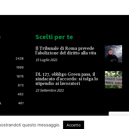
e
Scelti per te
Il Tribunale di Roma prevede
l’abolizione del diritto alla vita
2438
15 Luglio 2022
1999
DL 127, obbligo Green pass, il
1876
sindacato d’accordo: si tolga lo
stipendio ai lavoratori
673
23 Settembre 2021
492
461
A
 mostrandoti questo messaggio.
Accetto