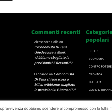
Commenti recenti
Categori
popolari
Alessandro Colla
on
L’economista Di Tella
ESTERI
chiede scusa a Milei:
«Abbiamo sbagliato le
ECONOMIA
previsioni»! E Bersani???
CONTRO POTERE
L’economista
Leonardo
on
CRONACA
Di Tella chiede scusa a
CULTURA
Milei: «Abbiamo sbagliato
le previsioni»! E Bersani???
COVID & TIRANNI
a sopravvivenza dobbiamo scendere al compromesso con la follia