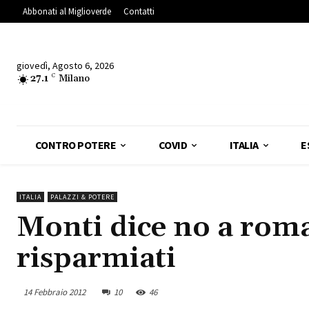
Abbonati al Miglioverde
Contatti
giovedì, Agosto 6, 2026
27.1
C
Milano
CONTRO POTERE
COVID
ITALIA
E
ITALIA
PALAZZI & POTERE
Monti dice no a roma
risparmiati
14 Febbraio 2012
10
46