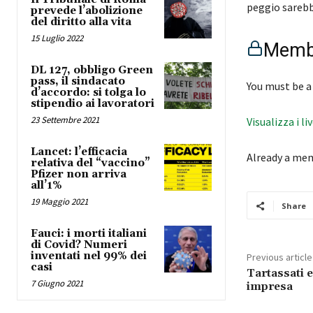
peggio sare
prevede l’abolizione
del diritto alla vita
15 Luglio 2022
Membe
DL 127, obbligo Green
pass, il sindacato
You must be a
d’accordo: si tolga lo
stipendio ai lavoratori
23 Settembre 2021
Visualizza i li
Lancet: l’efficacia
Already a me
relativa del “vaccino”
Pfizer non arriva
all’1%
19 Maggio 2021
Share
Fauci: i morti italiani
di Covid? Numeri
inventati nel 99% dei
Previous article
casi
Tartassati e
7 Giugno 2021
impresa