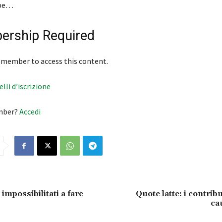
bbe…
rship Required
 member to access this content.
velli d’iscrizione
mber?
Accedi
 impossibilitati a fare
Quote latte: i contrib
ca