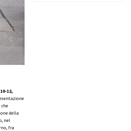
10-12,
esentazione
e che
ione della
o, nel
no, fra