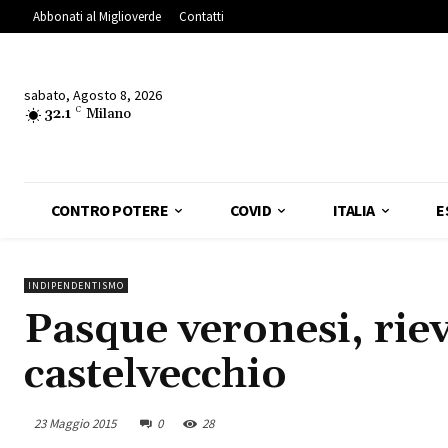
Abbonati al Miglioverde
Contatti
sabato, Agosto 8, 2026
32.1
C
Milano
CONTRO POTERE
COVID
ITALIA
E
INDIPENDENTISMO
Pasque veronesi, rie
castelvecchio
23 Maggio 2015
0
28