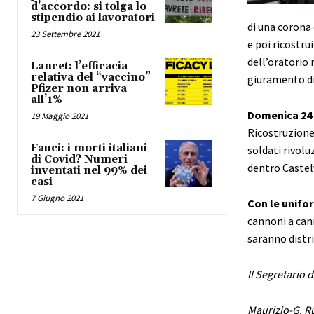
d’accordo: si tolga lo
stipendio ai lavoratori
di una corona 
23 Settembre 2021
e poi ricostru
dell’oratorio 
Lancet: l’efficacia
relativa del “vaccino”
giuramento di 
Pfizer non arriva
all’1%
Domenica 24 
19 Maggio 2021
Ricostruzione
Fauci: i morti italiani
soldati rivolu
di Covid? Numeri
dentro Castel
inventati nel 99% dei
casi
7 Giugno 2021
Con le unifo
cannoni a cann
saranno distri
Il Segretario 
Maurizio-G. R