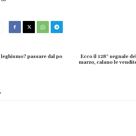
l leghismo? passare dal po
Ecco il 128° segnale de
marzo, calano le vendite
Y