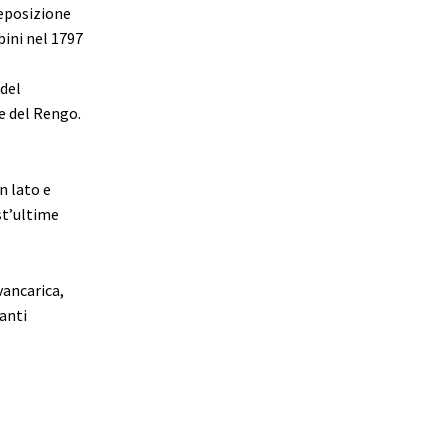
Deposizione
bini nel 1797
 del
e del Rengo.
n lato e
st’ultime
vancarica,
panti