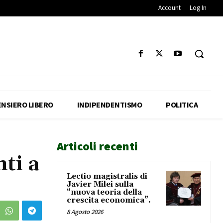
Account
Log In
ENSIERO LIBERO
INDIPENDENTISMO
POLITICA
Articoli recenti
ti a
Lectio magistralis di
Javier Milei sulla
“nuova teoria della
crescita economica”.
8 Agosto 2026