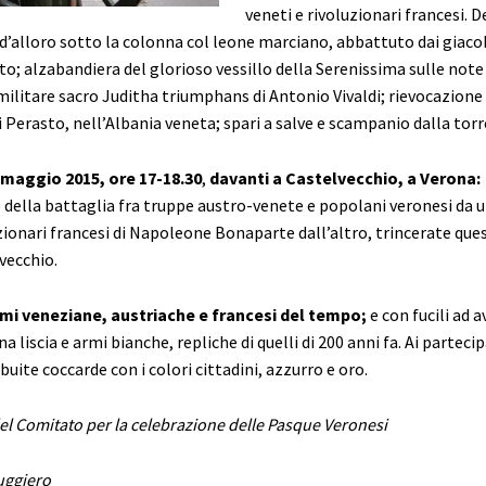
veneti e rivoluzionari francesi. 
d’alloro sotto la colonna col leone marciano, abbattuto dai giaco
ito; alzabandiera del glorioso vessillo della Serenissima sulle note
militare sacro Juditha triumphans di Antonio Vivaldi; rievocazione
Perasto, nell’Albania veneta; spari a salve e scampanio dalla torr
maggio 2015, ore 17-18.30
,
davanti a Castelvecchio, a Verona:
 della battaglia fra truppe austro-venete e popolani veronesi da u
zionari francesi di Napoleone Bonaparte dall’altro, trincerate que
vecchio.
rmi veneziane, austriache e francesi del tempo;
e con fucili ad a
a liscia e armi bianche, repliche di quelli di 200 anni fa. Ai parteci
buite coccarde con i colori cittadini, azzurro e oro.
del Comitato per la celebrazione delle Pasque Veronesi
uggiero