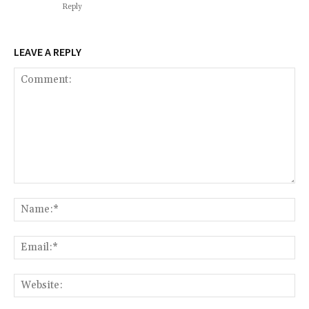
Reply
LEAVE A REPLY
Comment:
Na
Ema
Web