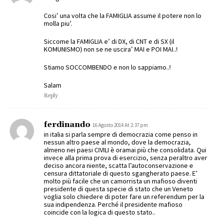
Cosi’ una volta che la FAMIGLIA assume il potere non lo
molla piu’.
Siccome la FAMIGLIA e’ di DX, di CNT e di SX (il
KOMUNISMO) non se ne uscira’ MAI e POI MAI..!
Stiamo SOCCOMBENDO e non lo sappiamo..!
Salam
Reply
ferdinando
16 Agosto 2014 At 2:37 pm
in italia si parla sempre di democrazia come penso in
nessun altro paese al mondo, dove la democrazia,
almeno nei paesi CIVILI è oramai più che consolidata. Qui
invece alla prima prova di esercizio, senza peraltro aver
deciso ancora niente, scatta l’autoconservazione e
censura dittatoriale di questo sgangherato paese. E’
molto più facile che un camorrista un mafioso diventi
presidente di questa specie di stato che un Veneto
voglia solo chiedere di poter fare un referendum per la
sua indipendenza. Perché il presidente mafioso
coincide con la logica di questo stato..