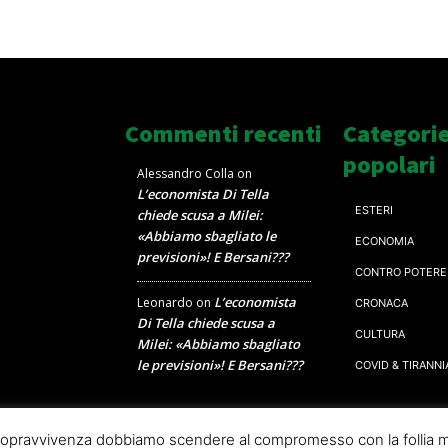
Commenti recenti
Categori
popolari
Alessandro Colla
on
L’economista Di Tella
ESTERI
chiede scusa a Milei:
«Abbiamo sbagliato le
ECONOMIA
previsioni»! E Bersani???
CONTRO POTERE
L’economista
Leonardo
on
CRONACA
Di Tella chiede scusa a
CULTURA
Milei: «Abbiamo sbagliato
le previsioni»! E Bersani???
COVID & TIRANNI
a sopravvivenza dobbiamo scendere al compromesso con la follia