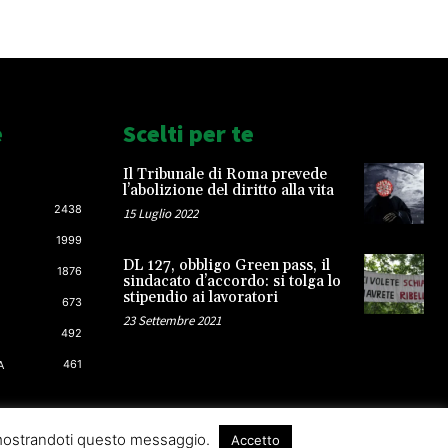
e
Scelti per te
Il Tribunale di Roma prevede
l’abolizione del diritto alla vita
2438
15 Luglio 2022
1999
DL 127, obbligo Green pass, il
1876
sindacato d’accordo: si tolga lo
stipendio ai lavoratori
673
23 Settembre 2021
492
461
A
 mostrandoti questo messaggio.
Accetto