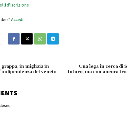
velli d’iscrizione
mber?
Accedi
grappa, in migliaia in
Una lega in cerca di i
l’indipendenza del veneto
futuro, ma con ancora tr
MENTS
losed.