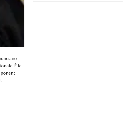
nnunciano
ionale. È la
esponenti
l