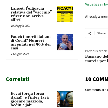
Visualizza i li
Lancet: l’efficacia
relativa del “vaccino”
Pfizer non arriva
Already a me
all’1%
19 Maggio 2021
Share
Fauci: i morti italiani
di Covid? Numeri
inventati nel 99% dei
casi
Previous article
7 Giugno 2021
Bassano del 
marcia per 
Correlati
10 COM
Comments are c
Evvai torna forza
italia!!! e l’inter farà
giocare mazzola,
bedin e jair