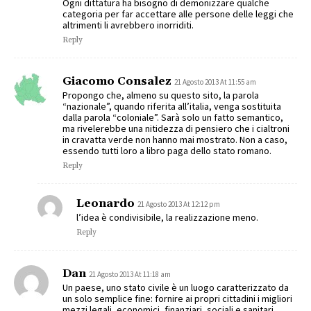
Ogni dittatura ha bisogno di demonizzare qualche
categoria per far accettare alle persone delle leggi che
altrimenti li avrebbero inorriditi.
Reply
Giacomo Consalez
21 Agosto 2013 At 11:55 am
Propongo che, almeno su questo sito, la parola
“nazionale”, quando riferita all’italia, venga sostituita
dalla parola “coloniale”. Sarà solo un fatto semantico,
ma rivelerebbe una nitidezza di pensiero che i cialtroni
in cravatta verde non hanno mai mostrato. Non a caso,
essendo tutti loro a libro paga dello stato romano.
Reply
Leonardo
21 Agosto 2013 At 12:12 pm
l’idea è condivisibile, la realizzazione meno.
Reply
Dan
21 Agosto 2013 At 11:18 am
Un paese, uno stato civile è un luogo caratterizzato da
un solo semplice fine: fornire ai propri cittadini i migliori
mezzi legali, economici, finanziari, sociali e sanitari