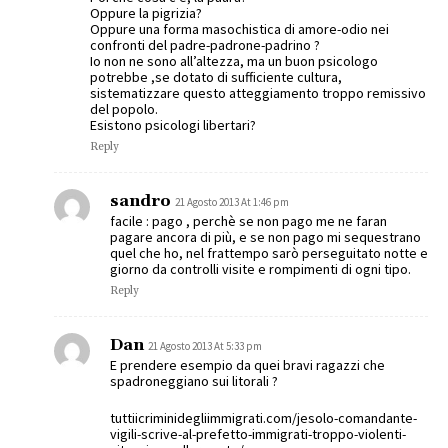
Oppure la pigrizia?
Oppure una forma masochistica di amore-odio nei
confronti del padre-padrone-padrino ?
Io non ne sono all’altezza, ma un buon psicologo
potrebbe ,se dotato di sufficiente cultura,
sistematizzare questo atteggiamento troppo remissivo
del popolo.
Esistono psicologi libertari?
Reply
sandro
21 Agosto 2013 At 1:46 pm
facile : pago , perchè se non pago me ne faran
pagare ancora di più, e se non pago mi sequestrano
quel che ho, nel frattempo sarò perseguitato notte e
giorno da controlli visite e rompimenti di ogni tipo.
Reply
Dan
21 Agosto 2013 At 5:33 pm
E prendere esempio da quei bravi ragazzi che
spadroneggiano sui litorali ?
tuttiicriminidegliimmigrati.com/jesolo-comandante-
vigili-scrive-al-prefetto-immigrati-troppo-violenti-