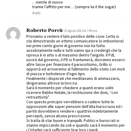
…niente di nuovo
tranne l’affitto per me… (sempre lui il the sugar)
Reply
Roberto Porcù
21 Agosto 2013 At 7:09 pm
Proviamo a vedere il lato positivo delle cose: Letta si
sta dimostrando un ottimo comunicatore (o imbonitore)
nei primi cento giorni di governo non ha fatto
assolutamente nulla e tutti siamo qui a credergli che la
ripresa è in atto o al massimo dietro l’angolo. Il PdL
uscirà dal governo, il PD si frantumerà, dovranno esserci
altre tasse per finanziare il parassitismo, Grillo si
opporrà ed arriveremo al fallimento dello stato con moti
di piazza e turbolenze d’ogni tipo.
Finalmente i disperati che meditavano di ammazzarsi,
dirigeranno altrove la loro ira.
Sarà il momento per chiedere a quanti erano soliti
ricevere Babbo Natale, la restituzione dei doni, “con
retroattività”.
Con questo principio verrebbero a cadere tutte le
opposizioni alle super pensioni dell’alta burocrazia ed i
partiti dovrebbero rendere i quattrini indebitamente
percepiti, senza alcuna prescrizione.
Si tratta di star buoni e tranquilli. Politici e burocrati si
stanno impiccando da soli e quando sarà il momento per
i Cittadini sarà sufficiente tirar loro i piedi.