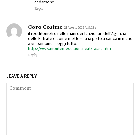
andarsene.
Reply
Coro Cosimo
21 Agosto 2013 At 9:02 am
il redditometro nelle mani dei funzionari dell’Agenzia
delle Entrate è come mettere una pistola carica in mano
a un bambino.. Leggi tutto:
http://www.montemesolaonline.it/Tassa.htm
Reply
LEAVE A REPLY
Comment: