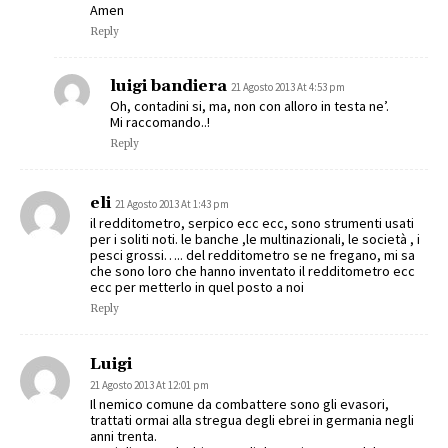
Amen
Reply
luigi bandiera
21 Agosto 2013 At 4:53 pm
Oh, contadini si, ma, non con alloro in testa ne’.
Mi raccomando..!
Reply
eli
21 Agosto 2013 At 1:43 pm
il redditometro, serpico ecc ecc, sono strumenti usati
per i soliti noti. le banche ,le multinazionali, le società , i
pesci grossi….. del redditometro se ne fregano, mi sa
che sono loro che hanno inventato il redditometro ecc
ecc per metterlo in quel posto a noi
Reply
Luigi
21 Agosto 2013 At 12:01 pm
Il nemico comune da combattere sono gli evasori,
trattati ormai alla stregua degli ebrei in germania negli
anni trenta.