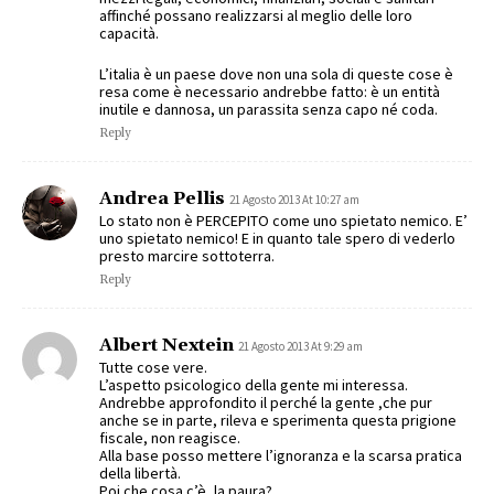
affinché possano realizzarsi al meglio delle loro
capacità.
L’italia è un paese dove non una sola di queste cose è
resa come è necessario andrebbe fatto: è un entità
inutile e dannosa, un parassita senza capo né coda.
Reply
Andrea Pellis
21 Agosto 2013 At 10:27 am
Lo stato non è PERCEPITO come uno spietato nemico. E’
uno spietato nemico! E in quanto tale spero di vederlo
presto marcire sottoterra.
Reply
Albert Nextein
21 Agosto 2013 At 9:29 am
Tutte cose vere.
L’aspetto psicologico della gente mi interessa.
Andrebbe approfondito il perché la gente ,che pur
anche se in parte, rileva e sperimenta questa prigione
fiscale, non reagisce.
Alla base posso mettere l’ignoranza e la scarsa pratica
della libertà.
Poi che cosa c’è, la paura?