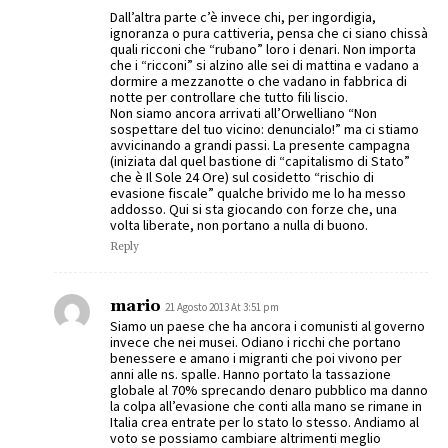
Dall’altra parte c’è invece chi, per ingordigia,
ignoranza o pura cattiveria, pensa che ci siano chissà
quali ricconi che “rubano” loro i denari. Non importa
che i “ricconi” si alzino alle sei di mattina e vadano a
dormire a mezzanotte o che vadano in fabbrica di
notte per controllare che tutto fili liscio.
Non siamo ancora arrivati all’Orwelliano “Non
sospettare del tuo vicino: denuncialo!” ma ci stiamo
avvicinando a grandi passi. La presente campagna
(iniziata dal quel bastione di “capitalismo di Stato”
che è Il Sole 24 Ore) sul cosidetto “rischio di
evasione fiscale” qualche brivido me lo ha messo
addosso. Qui si sta giocando con forze che, una
volta liberate, non portano a nulla di buono.
Reply
mario
21 Agosto 2013 At 3:51 pm
Siamo un paese che ha ancora i comunisti al governo
invece che nei musei. Odiano i ricchi che portano
benessere e amano i migranti che poi vivono per
anni alle ns. spalle. Hanno portato la tassazione
globale al 70% sprecando denaro pubblico ma danno
la colpa all’evasione che conti alla mano se rimane in
Italia crea entrate per lo stato lo stesso. Andiamo al
voto se possiamo cambiare altrimenti meglio