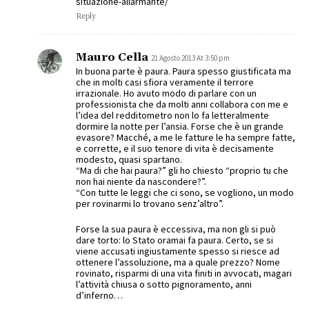
situazione-allarmante/
Reply
Mauro Cella
21 Agosto 2013 At 3:50 pm
In buona parte è paura. Paura spesso giustificata ma
che in molti casi sfiora veramente il terrore
irrazionale. Ho avuto modo di parlare con un
professionista che da molti anni collabora con me e
l’idea del redditometro non lo fa letteralmente
dormire la notte per l’ansia. Forse che è un grande
evasore? Macché, a me le fatture le ha sempre fatte,
e corrette, e il suo tenore di vita è decisamente
modesto, quasi spartano.
“Ma di che hai paura?” gli ho chiesto “proprio tu che
non hai niente da nascondere?”.
“Con tutte le leggi che ci sono, se vogliono, un modo
per rovinarmi lo trovano senz’altro”.
Forse la sua paura è eccessiva, ma non gli si può
dare torto: lo Stato oramai fa paura. Certo, se si
viene accusati ingiustamente spesso si riesce ad
ottenere l’assoluzione, ma a quale prezzo? Nome
rovinato, risparmi di una vita finiti in avvocati, magari
l’attività chiusa o sotto pignoramento, anni
d’inferno…