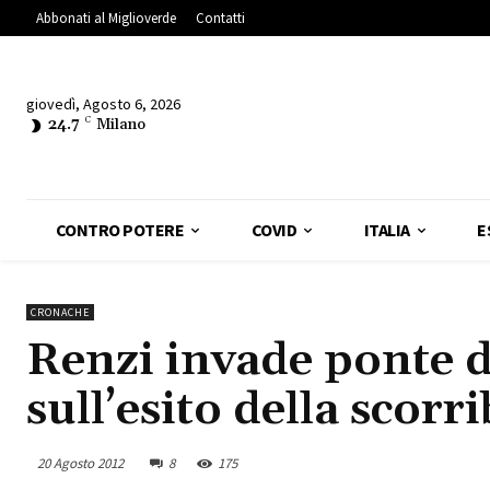
Abbonati al Miglioverde
Contatti
giovedì, Agosto 6, 2026
24.7
C
Milano
CONTRO POTERE
COVID
ITALIA
E
CRONACHE
Renzi invade ponte di
sull’esito della scor
20 Agosto 2012
8
175