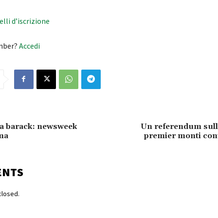
velli d’iscrizione
mber?
Accedi
sa barack: newsweek
Un referendum sull
ma
premier monti con
ENTS
losed.