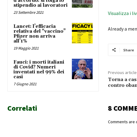
d’accordo: si tolga lo
stipendio ai lavoratori
23 Settembre 2021
Visualizza i li
Lancet: l’efficacia
Already a me
relativa del “vaccino”
Pfizer non arriva
all’1%
19 Maggio 2021
Share
Fauci: i morti italiani
di Covid? Numeri
inventati nel 99% dei
Previous article
casi
Torna a ca
7 Giugno 2021
contro oba
Correlati
8 COMM
Comments are c