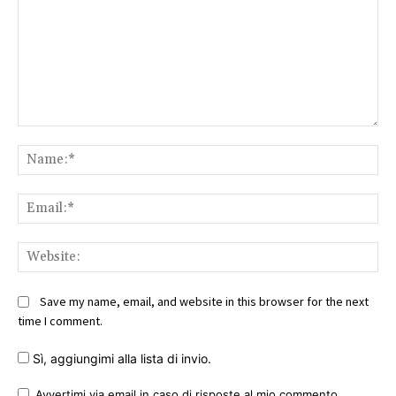
Comment:
Na
Ema
Web
Save my name, email, and website in this browser for the next
time I comment.
Sì, aggiungimi alla lista di invio.
Avvertimi via email in caso di risposte al mio commento.