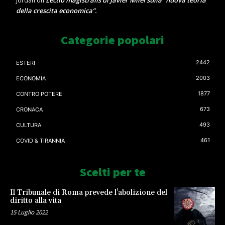
Lectio magistralis di Javier Milei sulla “nuova teoria
Jordan
on
della crescita economica”.
Categorie popolari
2442
ESTERI
2003
ECONOMIA
1877
CONTRO POTERE
673
CRONACA
493
CULTURA
461
COVID & TIRANNIA
Scelti per te
Il Tribunale di Roma prevede l’abolizione del
diritto alla vita
15 Luglio 2022