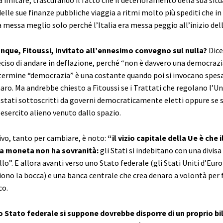
lle sue finanze pubbliche viaggia a ritmi molto più spediti che in I
messa meglio solo perché l’Italia era messa peggio all’inizio della
nque, Fitoussi, invitato all’ennesimo convegno sul nulla?
Dice
ciso di andare in deflazione, perché “non è davvero una democrazi
l termine “democrazia” è una costante quando poi si invocano spes
aro. Ma andrebbe chiesto a Fitoussi se i Trattati che regolano l’U
stati sottoscritti da governi democraticamente eletti oppure se 
esercito alieno venuto dallo spazio.
rivo, tanto per cambiare, è noto:
“il vizio capitale della Ue è che i
a moneta non ha sovranità:
gli Stati si indebitano con una divisa
o”. E allora avanti verso uno Stato federale (gli Stati Uniti d’Euro
iono la bocca) e una banca centrale che crea denaro a volontà per f
co.
o Stato federale si suppone dovrebbe disporre di un proprio bi