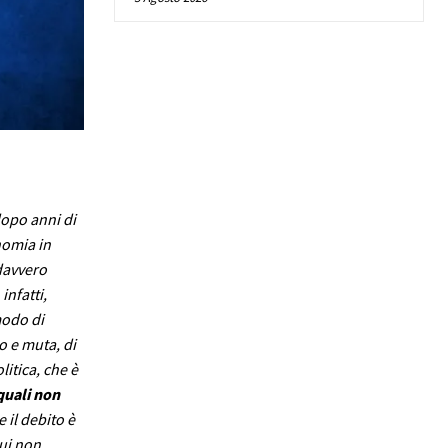
opo anni di
nomia in
 davvero
infatti,
modo di
o e muta, di
litica, che è
quali non
e il debito è
cui non