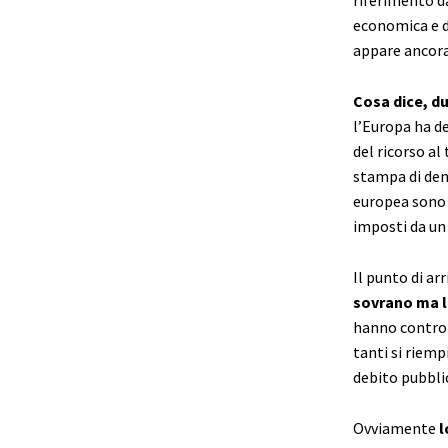
economica e de
appare ancora 
Cosa dice, du
l’Europa ha de
del ricorso a
stampa di den
europea sono 
imposti da un 
Il punto di ar
sovrano ma l
hanno controll
tanti si riemp
debito pubbli
Ovviamente
l