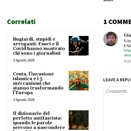
Correlati
1 COMM
Gi
Bugiardi, stupidi e
Ti h
arroganti: Fauci e il
Il f
Covid hanno mostrato
http
chi sono i giornalisti
deu
5 Agosto 2026
Repl
Ceuta, l’invasione
islamica e i 5
LEAVE A REPL
meccanismi che
stanno trasformando
l’Europa
3 Agosto 2026
Il dizionario del
perfetto antifascista:
quando le parole
servono a nascondere