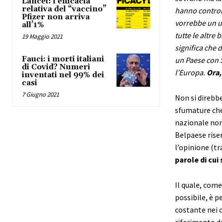
Lancet: l’efficacia
relativa del “vaccino”
hanno controll
Pfizer non arriva
vorrebbe un un
all’1%
tutte le altre
19 Maggio 2021
significa che 
Fauci: i morti italiani
un Paese con S
di Covid? Numeri
l’Europa.
Ora,
inventati nel 99% dei
casi
7 Giugno 2021
Non si direbbe
sfumature che
nazionale non 
Belpaese rise
l’opinione (tra
parole di cui
Il quale, come
possibile, è p
costante nei c
riferimento da