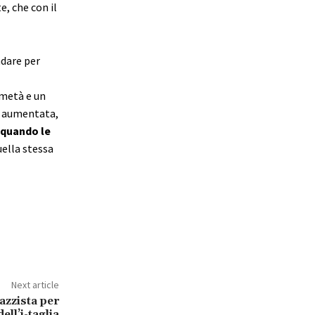
, che con il
dare per
 metà e un
no aumentata,
 quando le
ella stessa
Next article
iazzista per
ell’i-taglia