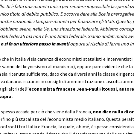
o. Si è fatta una moneta unica per rendere impossibile la speculazi
ico titolo di debito pubblico. E occorre dare alla Bce le prerogati
 banche nazionali: stampare moneta per finanziare gli Stati. Questo, 
dobbiamo avere, nella Ue, una situazione federale. Abbiamo concepit
tati federati ma non c’è uno Stato federale. Siamo andati molto av
 o si fa un ulteriore passo in avanti
oppure si rischia di farne uno in
 che in Italia vi sia carenza di economisti statalisti e interventisti
 vanno del keynesismo al marxismo), eppure pare evidente che la
sia ritenuta sufficiente, dato che da diversi anni la classe dirigent
rva danarosi scranni in consigli di amministrazione e ascolta amm
 gli altri) dell’
economista francese Jean-Paul Fitoussi, autore
 sopra.
 spesso accade per ciò che viene dalla Francia,
non dice nulla di o
erfino più statalista dell’economista medio italiano. Questa peral
onfronti tra Italia e Francia, la quale, ahimé, è spesso considerata
 imitare, trascurando il fatto che il deterioramento della sua sit