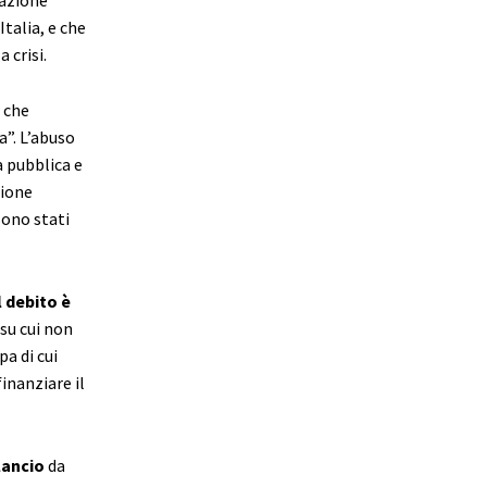
talia, e che
 crisi.
 che
a”. L’abuso
a pubblica e
nione
sono stati
l debito è
 su cui non
pa di cui
inanziare il
lancio
da