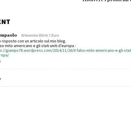
ENT
ampaolo
26 Novembre 2014 At 7:35 pm
o risposto con un articolo sul mio blog.
also mito americano e gli stati uniti d’europa :
s://giamps78.wordpress.com/2014/11/26/il-falso-mito-americano-e-gli-stati-
ropa/
y
Y