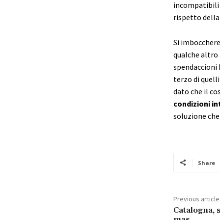
incompatibili 
rispetto della
Si imbocchere
qualche altro 
spendaccioni h
terzo di quell
dato che il co
condizioni i
soluzione che 
Share
Previous article
Catalogna, s
mas