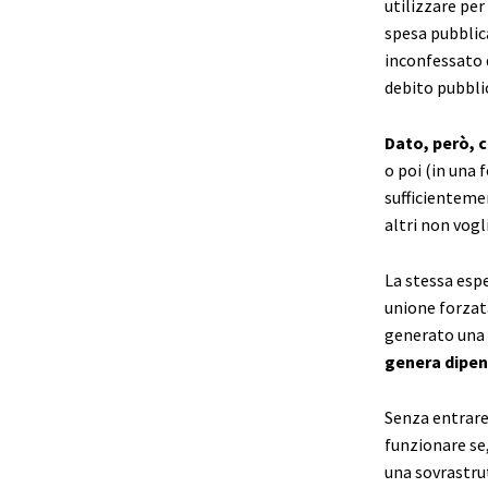
utilizzare per
spesa pubblic
inconfessato d
debito pubblic
Dato, però, c
o poi (in una 
sufficientemen
altri non vog
La stessa esp
unione forzat
generato una 
genera dipen
Senza entrare
funzionare se,
una sovrastru