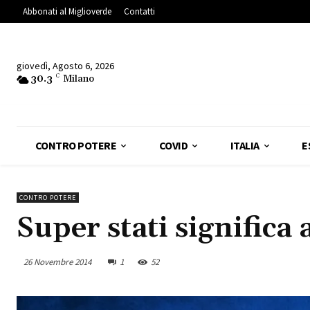
Abbonati al Miglioverde
Contatti
giovedì, Agosto 6, 2026
30.3
C
Milano
CONTRO POTERE
COVID
ITALIA
E
CONTRO POTERE
Super stati signific
26 Novembre 2014
1
52