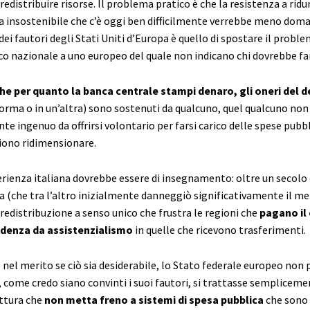
 redistribuire risorse. Il problema pratico è che la resistenza a ridu
a insostenibile che c’è oggi ben difficilmente verrebbe meno doma
ei fautori degli Stati Uniti d’Europa è quello di spostare il probl
o nazionale a uno europeo del quale non indicano chi dovrebbe far
he per quanto la banca centrale stampi denaro, gli oneri del d
forma o in un’altra) sono sostenuti da qualcuno, quel qualcuno non
te ingenuo da offrirsi volontario per farsi carico delle spese pubb
liono ridimensionare.
erienza italiana dovrebbe essere di insegnamento: oltre un secolo
a (che tra l’altro inizialmente danneggiò significativamente il me
redistribuzione a senso unico che frustra le regioni che
pagano il
denza da assistenzialismo
in quelle che ricevono trasferimenti.
 nel merito se ciò sia desiderabile, lo Stato federale europeo non
 come credo siano convinti i suoi fautori, si trattasse sempliceme
ttura che
non metta freno a sistemi di spesa pubblica
che sono 