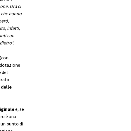
one. Ora ci
ve che hanno
però,
o, infatti,
anti con
dietro”.
 (con
 dotazione
e del
irata
 delle
riginale
e, se
tro è una
 un punto di
uazione