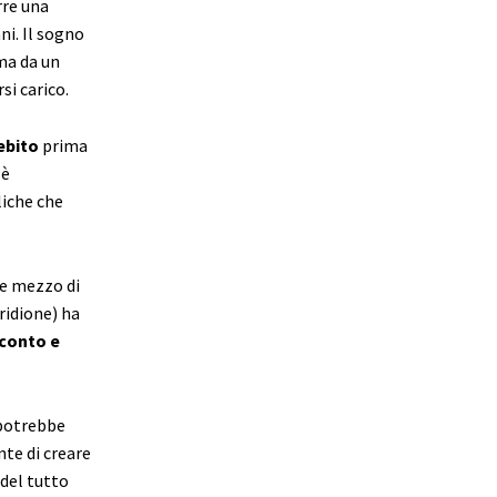
rre una
ni. Il sogno
ema da un
si carico.
ebito
prima
 è
liche che
 e mezzo di
ridione) ha
 conto e
 potrebbe
nte di creare
del tutto