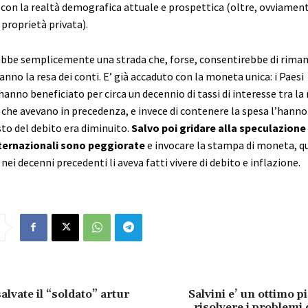
con la realtà demografica attuale e prospettica (oltre, ovviamente
 proprietà privata).
bbe semplicemente una strada che, forse, consentirebbe di riman
anno la resa dei conti. E’ già accaduto con la moneta unica: i Paesi
anno beneficiato per circa un decennio di tassi di interesse tra la
i che avevano in precedenza, e invece di contenere la spesa l’han
sto del debito era diminuito.
Salvo poi gridare alla speculazione
nternazionali sono peggiorate
e invocare la stampa di moneta, qu
nei decenni precedenti li aveva fatti vivere di debito e inflazione.
alvate il “soldato” artur
Salvini e’ un ottimo p
risolvere i problemi d