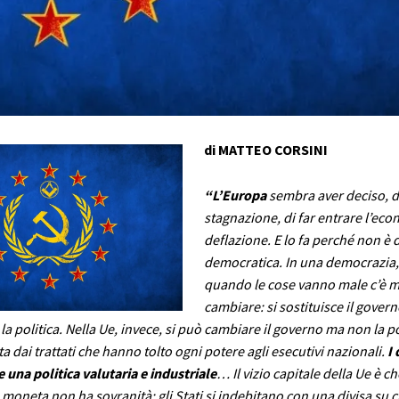
di MATTEO CORSINI
“L’Europa
sembra aver deciso, d
stagnazione, di far entrare l’eco
deflazione. E lo fa perché non è
democratica. In una democrazia, 
quando le cose vanno male c’è 
cambiare: si sostituisce il govern
a politica. Nella Ue, invece, si può cambiare il governo ma non la po
 dai trattati che hanno tolto ogni potere agli esecutivi nazionali.
I 
una politica valutaria e industriale
… Il vizio capitale della Ue è ch
moneta non ha sovranità: gli Stati si indebitano con una divisa su 