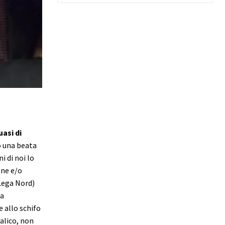
uasi di
 una beata
i di noi lo
one e/o
 Lega Nord)
la
 allo schifo
alico, non