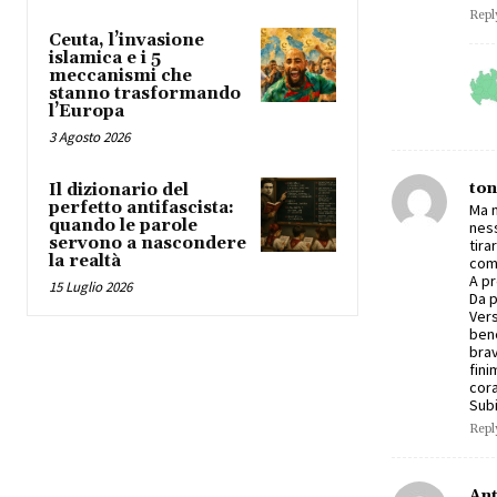
Repl
Ceuta, l’invasione
islamica e i 5
meccanismi che
stanno trasformando
l’Europa
3 Agosto 2026
ton
Il dizionario del
perfetto antifascista:
Ma n
quando le parole
ness
servono a nascondere
tira
la realtà
coma
A pr
15 Luglio 2026
Da p
Vers
bene
brav
fini
cor
Subi
Repl
Ant