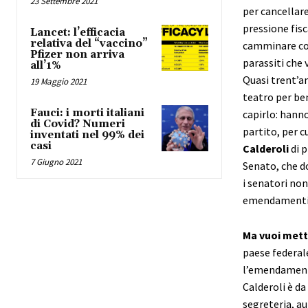
23 Settembre 2021
per cancellar
pressione fisc
Lancet: l’efficacia
relativa del “vaccino”
camminare con
Pfizer non arriva
parassiti che 
all’1%
Quasi trent’an
19 Maggio 2021
teatro per ben
Fauci: i morti italiani
capirlo: hanno
di Covid? Numeri
partito, per c
inventati nel 99% dei
casi
Calderoli
di p
7 Giugno 2021
Senato, che do
i senatori non
emendamenti, 
Ma vuoi mett
paese federal
l’emendamento 
Calderoli è da
segreteria, au