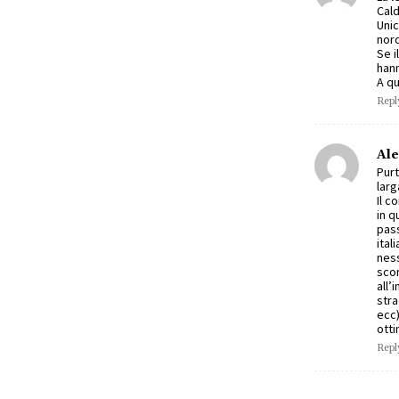
Cald
Unic
nord
Se i
hann
A qu
Repl
Al
Purt
larg
Il c
in q
pass
ital
ness
scor
all’
stra
ecc)
otti
Repl