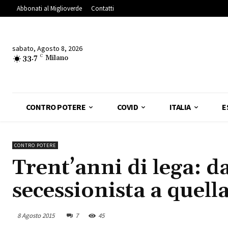
Abbonati al Miglioverde
Contatti
sabato, Agosto 8, 2026
33.7
C
Milano
CONTRO POTERE
COVID
ITALIA
E
CONTRO POTERE
Trent’anni di lega: d
secessionista a quel
8 Agosto 2015
7
45