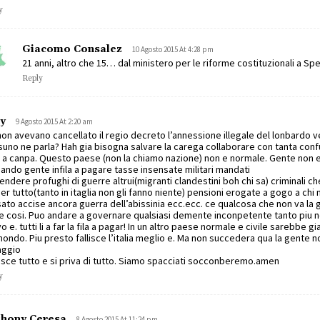
y
Giacomo Consalez
10 Agosto 2015 At 4:28 pm
21 anni, altro che 15… dal ministero per le riforme costituzionali a Spe
Reply
y
9 Agosto 2015 At 2:20 am
on avevano cancellato il regio decreto l’annessione illegale del lonbardo 
uno ne parla? Hah gia bisogna salvare la carega collaborare con tanta con
r a canpa. Questo paese (non la chiamo nazione) non e normale. Gente non e
ndo gente infila a pagare tasse insensate militari mandati
endere profughi di guerre altrui(migranti clandestini boh chi sa) criminali ch
er tutto(tanto in itaglia non gli fanno niente) pensioni erogate a gogo a chi 
ato accise ancora guerra dell’abissinia ecc.ecc. ce qualcosa che non va la g
 cosi. Puo andare a governare qualsiasi demente inconpetente tanto piu n
o e. tutti li a far la fila a pagar! In un altro paese normale e civile sarebbe g
mondo. Piu presto fallisce l’italia meglio e. Ma non succedera qua la gente n
aggio
sce tutto e si priva di tutto. Siamo spacciati socconberemo.amen
y
hony Ceresa
8 Agosto 2015 At 11:24 pm