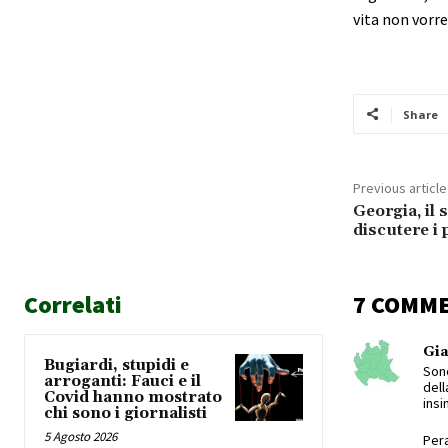
vita non vorr
Share
Previous article
Georgia, il
discutere i 
Correlati
7 COMM
Gi
Bugiardi, stupidi e
Sono
arroganti: Fauci e il
dell
Covid hanno mostrato
insi
chi sono i giornalisti
5 Agosto 2026
Pera