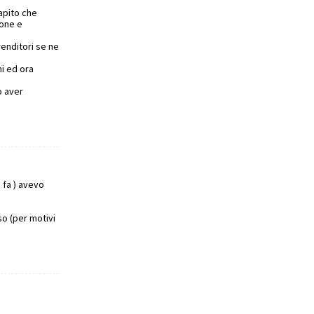
apito che
ione e
renditori se ne
ni ed ora
o aver
 fa ) avevo
o (per motivi