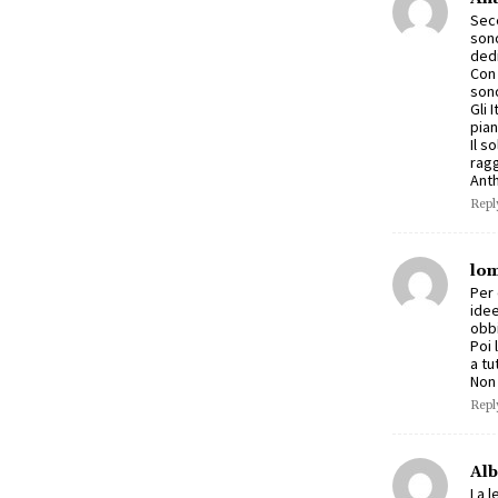
Sec
sono
dedi
Con 
sono
Gli 
pian
Il s
ragg
Ant
Repl
lom
Per 
idee
obbi
Poi 
a tu
Non 
Repl
Alb
La l