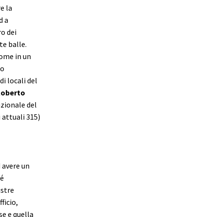
e la
d a
o dei
te balle.
come in un
no
i locali del
oberto
zionale del
 attuali 315)
 avere un
hé
ustre
ficio,
se e quella