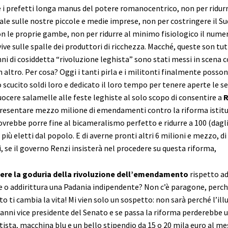
e i prefetti longa manus del potere romanocentrico, non per ridurr
ale sulle nostre piccole e medie imprese, non per costringere il Su
 le proprie gambe, non per ridurre al minimo fisiologico il numer
vive sulle spalle dei produttori di ricchezza. Macché, queste son tut
ni di cosiddetta “rivoluzione leghista” sono stati messi in scena 
 altro. Per cosa? Oggi i tanti pirla e i militonti finalmente posso
 scucito soldi loro e dedicato il loro tempo per tenere aperte le sed
uocere salamelle alle feste leghiste al solo scopo di consentire a
R
resentare mezzo milione di emendamenti contro la riforma istitu
vrebbe porre fine al bicameralismo perfetto e ridurre a 100 (dagli
 più eletti dal popolo. E di averne pronti altri 6 milioni e mezzo, di
se il governo Renzi insisterà nel procedere su questa riforma,
ere la goduria della rivoluzione dell’emendamento
rispetto ad
e o addirittura una Padania indipendente? Non c’è paragone, perc
ti cambia la vita! Mi vien solo un sospetto: non sarà perché l’ill
 anni vice presidente del Senato e se passa la riforma perderebbe uf
tista, macchina blu e un bello stipendio da 15 o 20 mila euro al me