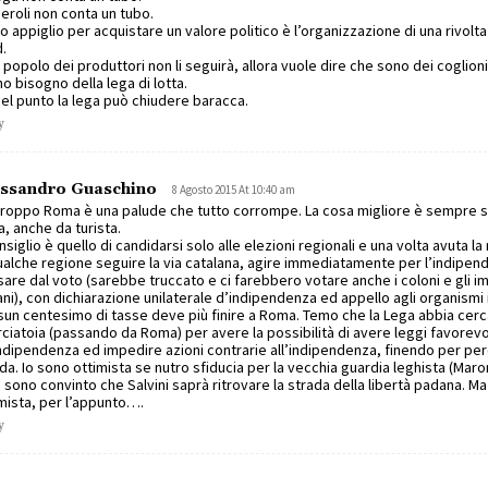
eroli non conta un tubo.
o appiglio per acquistare un valore politico è l’organizzazione di una rivolta 
.
l popolo dei produttori non li seguirà, allora vuole dire che sono dei coglion
o bisogno della lega di lotta.
el punto la lega può chiudere baracca.
y
essandro Guaschino
8 Agosto 2015 At 10:40 am
roppo Roma è una palude che tutto corrompe. La cosa migliore è sempre s
a, anche da turista.
onsiglio è quello di candidarsi solo alle elezioni regionali e una volta avuta 
ualche regione seguire la via catalana, agire immediatamente per l’indipe
are dal voto (sarebbe truccato e ci farebbero votare anche i coloni e gli i
iani), con dichiarazione unilaterale d’indipendenza ed appello agli organismi 
un centesimo di tasse deve più finire a Roma. Temo che la Lega abbia cerc
ciatoia (passando da Roma) per avere la possibilità di avere leggi favorevo
indipendenza ed impedire azioni contrarie all’indipendenza, finendo per per
da. Io sono ottimista se nutro sfiducia per la vecchia guardia leghista (Maron
 sono convinto che Salvini saprà ritrovare la strada della libertà padana. M
mista, per l’appunto….
y