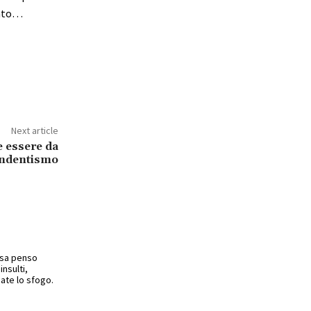
ento…
Next article
 essere da
endentismo
cosa penso
insulti,
ate lo sfogo.