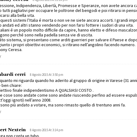
essione, Indipendenza, Libertà, Promesse e Speranze, non avete ancora c
 tutti pagliativi per occupare le poltrone del bengodi e poi ritirarsi in pens
carsi alla bella vita.
questi sistemi l’Italia é morta o non ve ne siete ancora accorti. I grandi imp
 andati ed altri stanno vendendo per non farsi fottere i sudori di una vita.
Italiani é un popolo molto difficile da capire, hanno eletto e difeso mascalzo
gono perché sono nella padella senza vie di uscita.
olito sistema, si presentano come arditi guerrieri per salvare il Paese e dop
iunto i propri obiettivi economici, si ritirano nell’angolino facendo numero.
hony Ceresa.
y
bardi cerri
8 Agosto 2015 At 3:50 pm
quanto mi riguarda quando ho aderito al gruppo di origine in Varese (31 anni
 ben chiare:
ettivo finale indipendentismo A QUALSIASI COSTO .
le cose sono andate come sono andate riuscendo perfino ad essere espuls
tt’oggi ignoti) nell’anno 2008.
sono più andato a votare, ma sono rimasto quello di trentuno anni fa.
y
ert Nextein
8 Agosto 2015 At 3:14 pm
ega non conta un tubo.