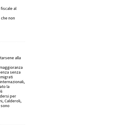
fiscale al
i che non
tarsene alla
la maggioranza
ndenza senza
mmigrati
internazionali,
ato la
li
dersi per
i, Calderoli,
a sono