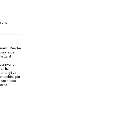
roni.
veneto. Perche
fusione per
letta al
e arrivano
non ha
ente gli va
e conbina piu
ia successo il
on ha