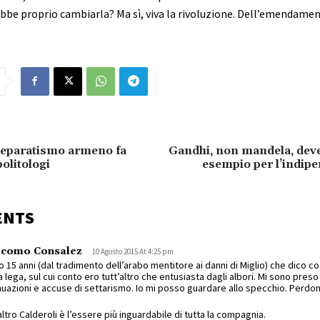
ebbe proprio cambiarla? Ma sì, viva la rivoluzione. Dell’emendam
 separatismo armeno fa
Gandhi, non mandela, deve
politologi
esempio per l’indip
ENTS
acomo Consalez
10 Agosto 2015 At 4:25 pm
 15 anni (dal tradimento dell’arabo mentitore ai danni di Miglio) che dico 
a lega, sul cui conto ero tutt’altro che entusiasta dagli albori. Mi sono preso 
nuazioni e accuse di settarismo. Io mi posso guardare allo specchio. Perdon
ltro Calderoli è l’essere più inguardabile di tutta la compagnia.