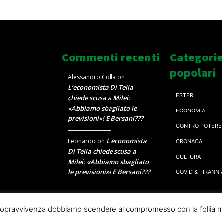
Commenti recenti
Categori
popolari
Alessandro Colla
on
L’economista Di Tella
ESTERI
chiede scusa a Milei:
«Abbiamo sbagliato le
ECONOMIA
previsioni»! E Bersani???
CONTRO POTERE
L’economista
Leonardo
on
CRONACA
Di Tella chiede scusa a
CULTURA
Milei: «Abbiamo sbagliato
le previsioni»! E Bersani???
COVID & TIRANNI
a sopravvivenza dobbiamo scendere al compromesso con la follia