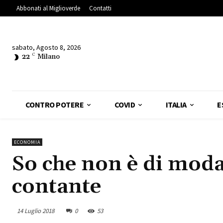
Abbonati al Miglioverde
Contatti
sabato, Agosto 8, 2026
22
C
Milano
CONTRO POTERE
COVID
ITALIA
E
ECONOMIA
So che non è di moda
contante
14 Luglio 2018
0
53