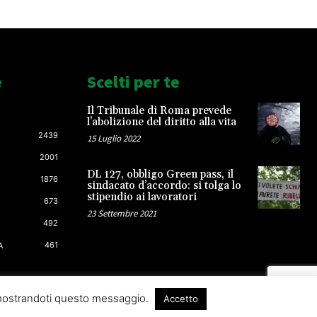
e
Scelti per te
Il Tribunale di Roma prevede
l’abolizione del diritto alla vita
2439
15 Luglio 2022
2001
DL 127, obbligo Green pass, il
1876
sindacato d’accordo: si tolga lo
stipendio ai lavoratori
673
23 Settembre 2021
492
461
A
 mostrandoti questo messaggio.
Accetto