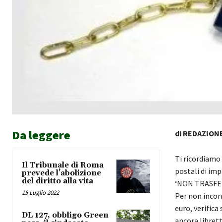
Da leggere
di REDAZION
Ti ricordiamo 
Il Tribunale di Roma
postali di imp
prevede l’abolizione
del diritto alla vita
‘NON TRASFER
15 Luglio 2022
Per non incorr
euro, verific
DL 127, obbligo Green
ancora libretti