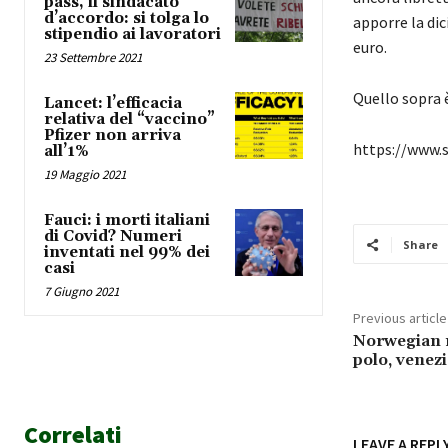
pass, il sindacato
d’accordo: si tolga lo
apporre la dic
stipendio ai lavoratori
euro.
23 Settembre 2021
Quello sopra 
Lancet: l’efficacia
relativa del “vaccino”
Pfizer non arriva
https://www.s
all’1%
19 Maggio 2021
Fauci: i morti italiani
di Covid? Numeri
Share
inventati nel 99% dei
casi
7 Giugno 2021
Previous article
Norwegian 
polo, venez
Correlati
LEAVE A REPL