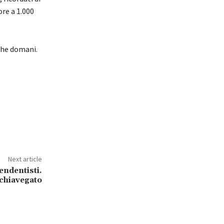
re a 1.000
che domani.
Next article
pendentisti.
 chiavegato