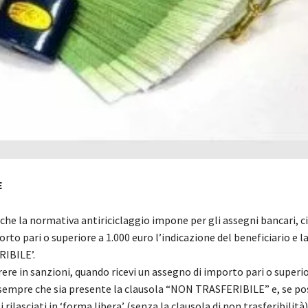
E
che la normativa antiriciclaggio impone per gli assegni bancari, ci
orto pari o superiore a 1.000 euro l’indicazione del beneficiario e l
IBILE’.
ere in sanzioni, quando ricevi un assegno di importo pari o superio
a sempre che sia presente la clausola “NON TRASFERIBILE” e, se po
 rilasciati in ‘forma libera’ (senza la clausola di non trasferibilità),