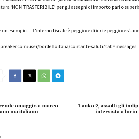
itura ‘NON TRASFERIBILE’ per gli assegni di importo pari o superio
è un esempio… L’inferno fiscale è peggiore di ieri e peggiorerà an
preaker.com/user/bordelloitalia/contanti-saluti?tab=messages
rende omaggio a marco
Tanko 2, assolti gli indi
iano ma italiano
intervista a lucio
Y