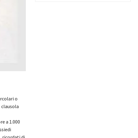
rcolari o
a clausola
re a 1.000
ssiedi
 ricordati di