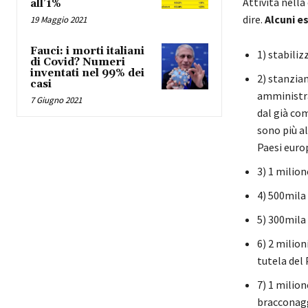
Attività nella
all’1%
dire.
Alcuni e
19 Maggio 2021
Fauci: i morti italiani
1) stabiliz
di Covid? Numeri
inventati nel 99% dei
2) stanziam
casi
amministra
7 Giugno 2021
dal già com
sono più al
Paesi euro
3) 1 milion
4) 500mila 
5) 300mila 
6) 2 milion
tutela del 
7) 1 milion
bracconagg