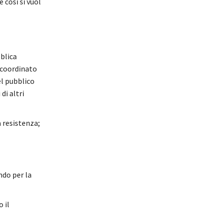
 così si vuol
bblica
 coordinato
el pubblico
di altri
a resistenza;
ndo per la
 il