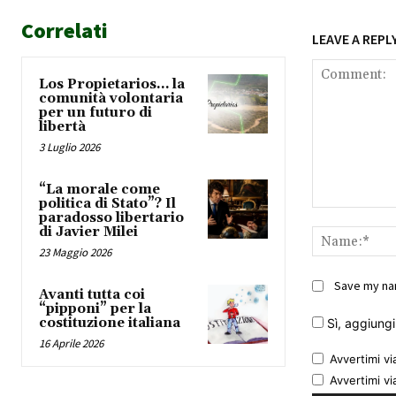
Correlati
LEAVE A REPL
Los Propietarios… la
comunità volontaria
per un futuro di
libertà
3 Luglio 2026
“La morale come
politica di Stato”? Il
Comment:
paradosso libertario
di Javier Milei
23 Maggio 2026
Save my nam
Avanti tutta coi
“pipponi” per la
costituzione italiana
Sì, aggiungim
16 Aprile 2026
Avvertimi vi
Avvertimi vi