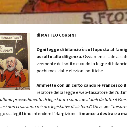
di MATTEO CORSINI
Ogni legge di bilancio è sottoposta al fami
assalto alla diligenza.
Ovviamente tale assalt
veemente del solito quando la legge di bilancio 
pochi mesi dalle elezioni politiche.
Ammette con un certo candore Francesco B
relatore della legge e web-tassatore dell’ultim
’ultimo provvedimento di legislatura sono inevitabili da tutto il Pae
esi non ci saranno misure legislative di sistema
”. Dove per “
misure 
ngo sia legittimo intendere l’elargizione di
mance a destra e a m