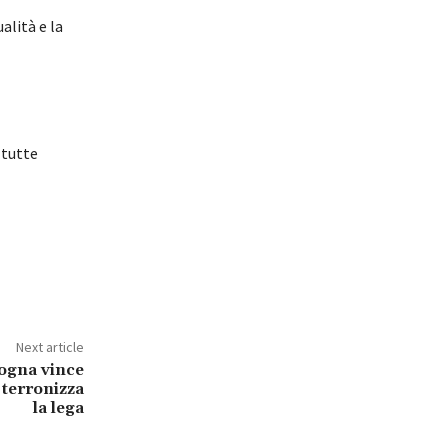
alità e la
 tutte
Next article
logna vince
 terronizza
la lega