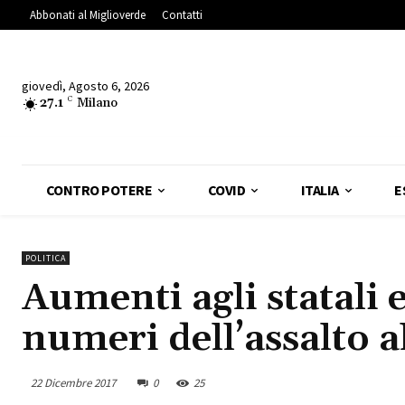
Abbonati al Miglioverde
Contatti
giovedì, Agosto 6, 2026
27.1
C
Milano
CONTRO POTERE
COVID
ITALIA
E
POLITICA
Aumenti agli statali e
numeri dell’assalto a
22 Dicembre 2017
0
25