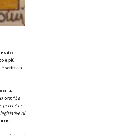
gerato
o è più
è scritta a
occia,
a ora: “
Le
se perché nei
legislative di
anca.