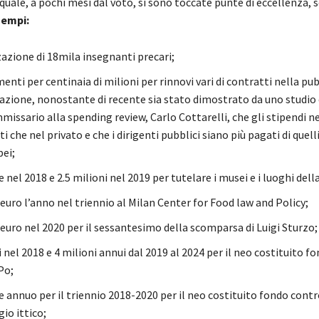
 quale, a pochi mesi dal voto, si sono toccate punte di eccellenza, se
sempi:
zazione di 18mila insegnanti precari;
enti per centinaia di milioni per rinnovi vari di contratti nella pu
zione, nonostante di recente sia stato dimostrato da uno studio
missario alla spending review, Carlo Cottarelli, che gli stipendi n
ti che nel privato e che i dirigenti pubblici siano più pagati di quelli 
pei;
e nel 2018 e 2.5 milioni nel 2019 per tutelare i musei e i luoghi dell
euro l’anno nel triennio al Milan Center for Food law and Policy;
euro nel 2020 per il sessantesimo della scomparsa di Luigi Sturzo;
i nel 2018 e 4 milioni annui dal 2019 al 2024 per il neo costituito fo
Po;
e annuo per il triennio 2018-2020 per il neo costituito fondo contro
io ittico;