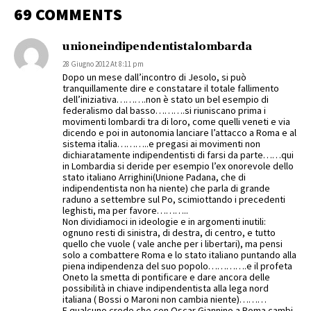
69 COMMENTS
unioneindipendentistalombarda
28 Giugno 2012 At 8:11 pm
Dopo un mese dall’incontro di Jesolo, si può
tranquillamente dire e constatare il totale fallimento
dell’iniziativa……….non è stato un bel esempio di
federalismo dal basso……….si riuniscano prima i
movimenti lombardi tra di loro, come quelli veneti e via
dicendo e poi in autonomia lanciare l’attacco a Roma e al
sistema italia………..e pregasi ai movimenti non
dichiaratamente indipendentisti di farsi da parte……qui
in Lombardia si deride per esempio l’ex onorevole dello
stato italiano Arrighini(Unione Padana, che di
indipendentista non ha niente) che parla di grande
raduno a settembre sul Po, scimiottando i precedenti
leghisti, ma per favore………..
Non dividiamoci in ideologie e in argomenti inutili:
ognuno resti di sinistra, di destra, di centro, e tutto
quello che vuole ( vale anche per i libertari), ma pensi
solo a combattere Roma e lo stato italiano puntando alla
piena indipendenza del suo popolo………….e il profeta
Oneto la smetta di pontificare e dare ancora delle
possibilità in chiave indipendentista alla lega nord
italiana ( Bossi o Maroni non cambia niente)………
E qualcuno crede che con Oscar Giannino a Roma cambi