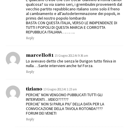
qualcosa? su via siamo seri, i grembiulini provenienti dal
vecchio partito repubblicano italiano sono solo il freno
al cambiamento e all’autodeterminazione dei popoli, in
primis del nostro popolo lombardo
BASTA CON QUESTA ITALIA, VERSO LE INDIPENDENZE DI
TUTTI I POPOLI DI QUESTA MARCIA E CORROTTA
REPUBBLICA ITALIANA………..
Reply
marcello81
15 Giugno 2012 At 9:36 am
Lo avevavo detto che senza le Durigon tutto finiva in
nulla….Sante intervieni anche tu! Forza.
Reply
tiziano
13 Giugno 2012 At 1:23 am
PERCHE’ NON VENGONO PUBBLICATI TUTTI GLI
INTERVENTI…VIDEO??????
PERCHE’ NON SI PARLA PIU’ DELLA DATA PER LA
CONVOCAZIONE DELLA TAVOLA ROTONDA????
FORUM DEI VENETI
Reply