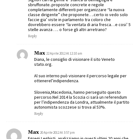
sbruffonate..proposte concrete e regole
completamente differenti per organizzare “la nuova
classe dirigente” che proponete….certo io vedo solo
faccie gia’ viste in parlamento tra coloro che
dovrebbero essere “la ventata di aria fresca…e cosi’ 5
stelle avanza …. o forse gli altri arretrano?
Reply
Max
22 Aprile 2012 At 12:10 am
Diana, le consiglio di visionare il sito Veneto
stato.org.
Al suo interno può visionare il percorso legale per
ottenerel’indipendenza.
Slovenia,Macedonia, hanno perseguito questo
percorso.Nel 2014 la Scozia ci sarà un referendum
per l’indipendenza da Londra, attualmente il partito
autonomista scozzese si trova al 53%.
Reply
Max
20 Aprile 2012 At 3:57 pm
Egregi Leghisti, analizziamo in questi ultimi 20 anni che