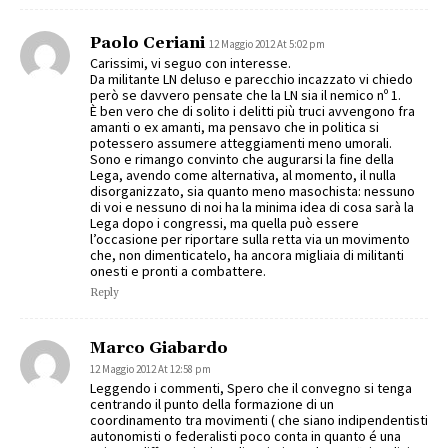
Paolo Ceriani
12 Maggio 2012 At 5:02 pm
Carissimi, vi seguo con interesse.
Da militante LN deluso e parecchio incazzato vi chiedo
però se davvero pensate che la LN sia il nemico nº 1.
È ben vero che di solito i delitti più truci avvengono fra
amanti o ex amanti, ma pensavo che in politica si
potessero assumere atteggiamenti meno umorali.
Sono e rimango convinto che augurarsi la fine della
Lega, avendo come alternativa, al momento, il nulla
disorganizzato, sia quanto meno masochista: nessuno
di voi e nessuno di noi ha la minima idea di cosa sarà la
Lega dopo i congressi, ma quella può essere
l’occasione per riportare sulla retta via un movimento
che, non dimenticatelo, ha ancora migliaia di militanti
onesti e pronti a combattere.
Reply
Marco Giabardo
12 Maggio 2012 At 12:58 pm
Leggendo i commenti, Spero che il convegno si tenga
centrando il punto della formazione di un
coordinamento tra movimenti ( che siano indipendentisti
autonomisti o federalisti poco conta in quanto é una