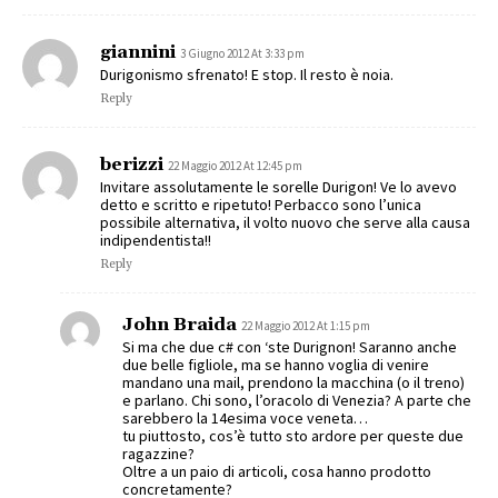
giannini
3 Giugno 2012 At 3:33 pm
Durigonismo sfrenato! E stop. Il resto è noia.
Reply
berizzi
22 Maggio 2012 At 12:45 pm
Invitare assolutamente le sorelle Durigon! Ve lo avevo
detto e scritto e ripetuto! Perbacco sono l’unica
possibile alternativa, il volto nuovo che serve alla causa
indipendentista!!
Reply
John Braida
22 Maggio 2012 At 1:15 pm
Si ma che due c# con ‘ste Durignon! Saranno anche
due belle figliole, ma se hanno voglia di venire
mandano una mail, prendono la macchina (o il treno)
e parlano. Chi sono, l’oracolo di Venezia? A parte che
sarebbero la 14esima voce veneta…
tu piuttosto, cos’è tutto sto ardore per queste due
ragazzine?
Oltre a un paio di articoli, cosa hanno prodotto
concretamente?