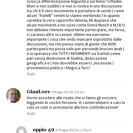
sciocca differenziazione linguistica sul tema “cittadini
liberi e non sudditi ) e non si risolva in una discussione
tra chi è il vero movimento e portatore di verità ( come
alcuni “fratelli” veneti la stanno mettendo ) in quanto
sarebbe la vera caporetto Veneta, Mi dispiace che
alcuni movimenti a noi vicini come Domà Nunch e M.I.R.O.
non abbiano ritenuto importante partecipare, ma forse,
ci saranno altre occasioni. Ultimo ma non meno
importante ( cosa che vedo mancare sopratutto dalle
discussioni, ma che penso siano di gente che NON
parteciperà ma posta solo per personali bruciori anali )
e la speranza che TUTTI I MOVIMENTI sia trattati come
pari senza distinzione di finalità, dislocazione
geografica e ( non dovrebbe esserci ,ma esiste )
provenienza politica ! Alegru a Tucc!
Reply
GianLore
9 Maggio 2012 At 2:16 pm
Vorrei assistere alle risate che si fanno gli svizzeri,
leggendo le vostre fesserie. Vi conterrebbero a calci in
culo se solo vi avvicinaste alla loro confederazione!
Reply
oppio 49
10 Maggio 2012 At 11:59 pm