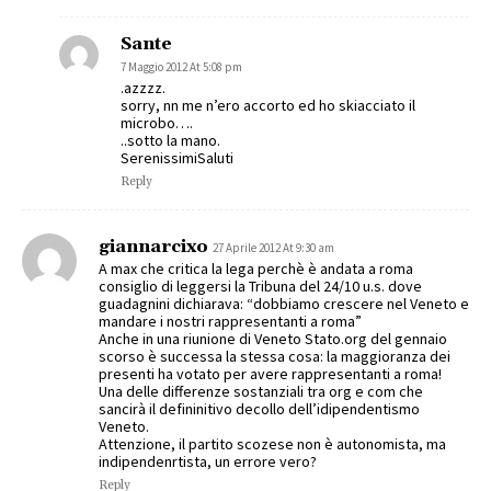
Sante
7 Maggio 2012 At 5:08 pm
.azzzz.
sorry, nn me n’ero accorto ed ho skiacciato il
microbo….
..sotto la mano.
SerenissimiSaluti
Reply
giannarcixo
27 Aprile 2012 At 9:30 am
A max che critica la lega perchè è andata a roma
consiglio di leggersi la Tribuna del 24/10 u.s. dove
guadagnini dichiarava: “dobbiamo crescere nel Veneto e
mandare i nostri rappresentanti a roma”
Anche in una riunione di Veneto Stato.org del gennaio
scorso è successa la stessa cosa: la maggioranza dei
presenti ha votato per avere rappresentanti a roma!
Una delle differenze sostanziali tra org e com che
sancirà il defininitivo decollo dell’idipendentismo
Veneto.
Attenzione, il partito scozese non è autonomista, ma
indipendenrtista, un errore vero?
Reply