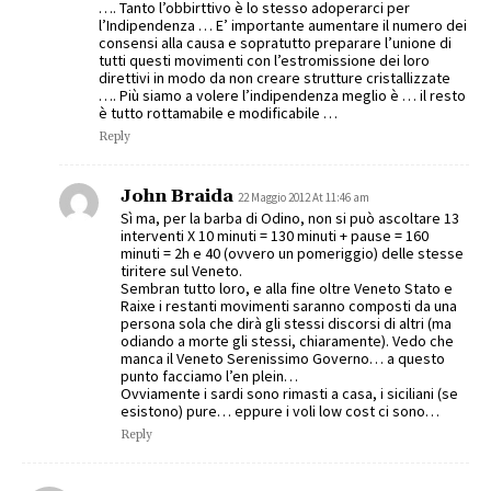
…. Tanto l’obbirttivo è lo stesso adoperarci per
l’Indipendenza … E’ importante aumentare il numero dei
consensi alla causa e sopratutto preparare l’unione di
tutti questi movimenti con l’estromissione dei loro
direttivi in modo da non creare strutture cristallizzate
…. Più siamo a volere l’indipendenza meglio è … il resto
è tutto rottamabile e modificabile …
Reply
John Braida
22 Maggio 2012 At 11:46 am
Sì ma, per la barba di Odino, non si può ascoltare 13
interventi X 10 minuti = 130 minuti + pause = 160
minuti = 2h e 40 (ovvero un pomeriggio) delle stesse
tiritere sul Veneto.
Sembran tutto loro, e alla fine oltre Veneto Stato e
Raixe i restanti movimenti saranno composti da una
persona sola che dirà gli stessi discorsi di altri (ma
odiando a morte gli stessi, chiaramente). Vedo che
manca il Veneto Serenissimo Governo… a questo
punto facciamo l’en plein…
Ovviamente i sardi sono rimasti a casa, i siciliani (se
esistono) pure… eppure i voli low cost ci sono…
Reply