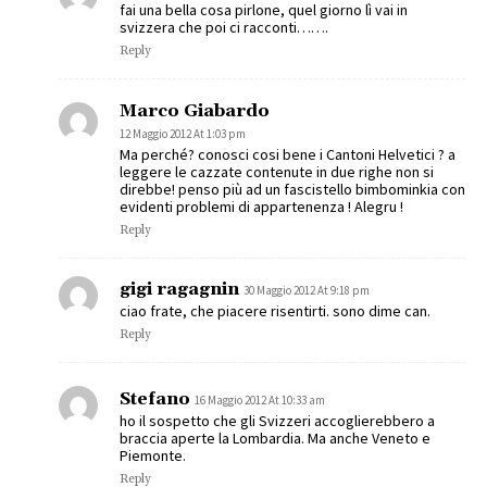
fai una bella cosa pirlone, quel giorno lì vai in
svizzera che poi ci racconti…….
Reply
Marco Giabardo
12 Maggio 2012 At 1:03 pm
Ma perché? conosci cosi bene i Cantoni Helvetici ? a
leggere le cazzate contenute in due righe non si
direbbe! penso più ad un fascistello bimbominkia con
evidenti problemi di appartenenza ! Alegru !
Reply
gigi ragagnin
30 Maggio 2012 At 9:18 pm
ciao frate, che piacere risentirti. sono dime can.
Reply
Stefano
16 Maggio 2012 At 10:33 am
ho il sospetto che gli Svizzeri accoglierebbero a
braccia aperte la Lombardia. Ma anche Veneto e
Piemonte.
Reply