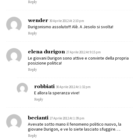
Reply
wender
30 Aprile 2012 At 2:10 pm
Durigonismo assoluto!!! Alè. A Jesolo si svolta!
Reply
elena durigon
27 Aprile 2012 At 9:15 pm
Le giovani Durigon sono attive e convinte della propria
posizione politica!
Reply
robbiati
30 Aprile 2012 At 1:32 pm
E allora la speranza vive!
Reply
becianti
27 Aprile 2012 At 1:39 pm
Avevate sotto mano il fenomeno politico nuovo, la
giovane Durigon, e ve lo siete lasciato sfuggire….
Reply