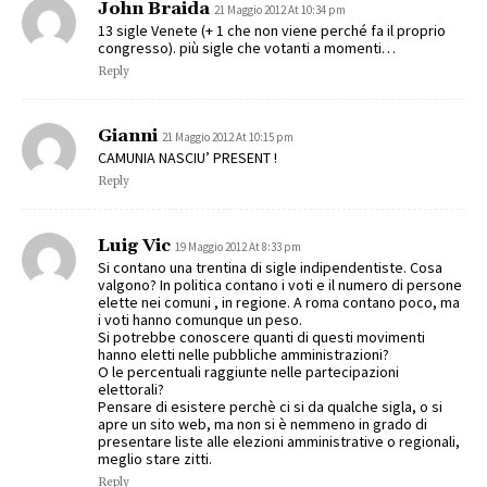
John Braida
21 Maggio 2012 At 10:34 pm
13 sigle Venete (+ 1 che non viene perché fa il proprio
congresso). più sigle che votanti a momenti…
Reply
Gianni
21 Maggio 2012 At 10:15 pm
CAMUNIA NASCIU’ PRESENT !
Reply
Luig Vic
19 Maggio 2012 At 8:33 pm
Si contano una trentina di sigle indipendentiste. Cosa
valgono? In politica contano i voti e il numero di persone
elette nei comuni , in regione. A roma contano poco, ma
i voti hanno comunque un peso.
Si potrebbe conoscere quanti di questi movimenti
hanno eletti nelle pubbliche amministrazioni?
O le percentuali raggiunte nelle partecipazioni
elettorali?
Pensare di esistere perchè ci si da qualche sigla, o si
apre un sito web, ma non si è nemmeno in grado di
presentare liste alle elezioni amministrative o regionali,
meglio stare zitti.
Reply