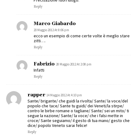
Precisazione fuori luogo.
Reply
Marco Giabardo
20 Maggio 2012 At 8:06 pm
ecco un esempio di come certe volte è meglio stare
zitti….
Reply
Fabrizio
28 Maggio 2012 At 2:08 pm
Infatti
Reply
rapper
14 Maggio 2012 At 4:10 pm
Sante/ brigante/ che guidi la rivolta/ Sante/ la voce/del
popolo che tace/ Sante tu guidi/ dei Veneti/la stirpe/
contro le birbe romane o tagliane/ Sante/ sei un mito/ ti
segue la nazione/ Sante/ la voce/ che i falsi mette in
croce/ Sante seguiamo/ il gesto di tua mano/ gesto che
dice/ popolo Veneto sarai felice!
Reply