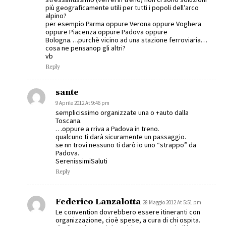
più geograficamente utili per tutti i popoli dell’arco
alpino?
per esempio Parma oppure Verona oppure Voghera
oppure Piacenza oppure Padova oppure
Bologna….purchè vicino ad una stazione ferroviaria…
cosa ne pensanop gli altri?
vb
Reply
sante
9 Aprile 2012 At 9:46 pm
semplicissimo organizzate una o +auto dalla
Toscana.
…oppure a rriva a Padova in treno.
qualcuno ti darà sicuramente un passaggio.
se nn trovi nessuno ti darò io uno “strappo” da
Padova.
SerenissimiSaluti
Reply
Federico Lanzalotta
28 Maggio 2012 At 5:51 pm
Le convention dovrebbero essere itineranti con
organizzazione, cioè spese, a cura di chi ospita.