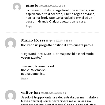
pinulo
19 Aprile 2012 At 1:28 pm
lucidissimo. Infatti la Lega Nord non si divide, i suoi
capi vanno tutti d’accordo, il bene regna sovrano,
non ha mai lottizzato…e la Padani è ormai ad un
passo….Grande Olaf, prosegui con le cure…
Reply
Mario Rossi
15 Aprile 2012 At 8:46 am
Non vedo un progetto politico dietro queste parole
“LegaNord DEVE MORIRE prima possibile e nel modo
+agonizzante.”
..ma semplicemente odio.
Non e’ tollerabile.
Buona Domenica.
Reply
valter bay
9 Aprile 2012 At 8:50 pm
Jesolo è troppo lontana e decentrata per me…(abito a
Massa Carrara) vorrei partecipare ma è un viaggio
stressantissimo (verrei in treno) non ci sono soluzioni