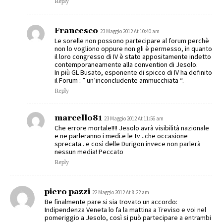
Reply
Francesco
23 Maggio 2012 At 10:40 am
Le sorelle non possono partecipare al forum perchè
non lo vogliono oppure non gli è permesso, in quanto
il loro congresso di IV è stato appositamente indetto
contemporaneamente alla convention di Jesolo.
In più GL Busato, esponente di spicco di IV ha definito
il Forum : ” un’inconcludente ammucchiata “.
Reply
marcello81
23 Maggio 2012 At 11:56 am
Che errore mortale!!!! Jesolo avrà visibilità nazionale
e ne parleranno i medi.e le tv ..che occasione
sprecata.. e così delle Durigon invece non parlerà
nessun media! Peccato
Reply
piero pazzi
22 Maggio 2012 At 8:22 am
Be finalmente pare si sia trovato un accordo:
Indipendenza Veneta lo fa la mattina a Treviso e voi nel
pomeriggio a Jesolo, così si può partecipare a entrambi