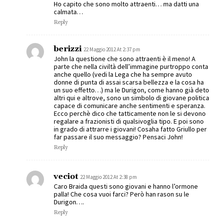
Ho capito che sono molto attraenti… ma datti una
calmata…
Reply
berizzi
22 Maggio 2012 At 2:37 pm
John la questione che sono attraenti è il meno! A
parte che nella civiltà dell’immagine purtroppo conta
anche quello (vedi la Lega che ha sempre avuto
donne di punta di assai scarsa bellezza e la cosa ha
un suo effetto…) ma le Durigon, come hanno già deto
altri qui e altrove, sono un simbolo di giovane politica
capace di comunicare anche sentimenti e speranza.
Ecco perchè dico che tatticamente non le si devono
regalare a frazionisti di qualsivoglia tipo. E poi sono
in grado di attrarre i giovani! Cosaha fatto Griullo per
far passare il suo messaggio? Pensaci John!
Reply
veciot
22 Maggio 2012 At 2:38 pm
Caro Braida questi sono giovani e hanno l’ormone
palla! Che cosa vuoi farci? Però han rason su le
Durigon….
Reply