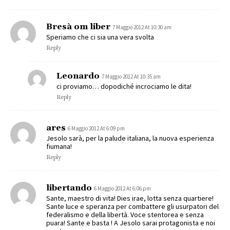
Bresà om liber
7 Maggio 2012 At 10:30 am
Speriamo che ci sia una vera svolta
Reply
Leonardo
7 Maggio 2012 At 10:35 am
ci proviamo… dopodiché incrociamo le dita!
Reply
ares
6 Maggio 2012 At 6:09 pm
Jesolo sarà, per la palude italiana, la nuova esperienza
fiumana!
Reply
libertando
6 Maggio 2012 At 6:06 pm
Sante, maestro di vita! Dies irae, lotta senza quartiere!
Sante luce e speranza per combattere gli usurpatori del
federalismo e della libertà. Voce stentorea e senza
puara! Sante e basta ! A Jesolo sarai protagonista e noi