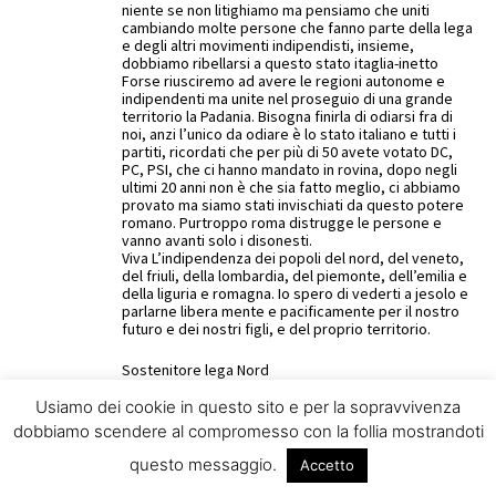
niente se non litighiamo ma pensiamo che uniti
cambiando molte persone che fanno parte della lega
e degli altri movimenti indipendisti, insieme,
dobbiamo ribellarsi a questo stato itaglia-inetto
Forse riusciremo ad avere le regioni autonome e
indipendenti ma unite nel proseguio di una grande
territorio la Padania. Bisogna finirla di odiarsi fra di
noi, anzi l’unico da odiare è lo stato italiano e tutti i
partiti, ricordati che per più di 50 avete votato DC,
PC, PSI, che ci hanno mandato in rovina, dopo negli
ultimi 20 anni non è che sia fatto meglio, ci abbiamo
provato ma siamo stati invischiati da questo potere
romano. Purtroppo roma distrugge le persone e
vanno avanti solo i disonesti.
Viva L’indipendenza dei popoli del nord, del veneto,
del friuli, della lombardia, del piemonte, dell’emilia e
della liguria e romagna. Io spero di vederti a jesolo e
parlarne libera mente e pacificamente per il nostro
futuro e dei nostri figli, e del proprio territorio.
Sostenitore lega Nord
Rinaldo Cometti
Usiamo dei cookie in questo sito e per la sopravvivenza
Reply
dobbiamo scendere al compromesso con la follia mostrandoti
questo messaggio.
Accetto
GR
29 Aprile 2012 At 11:09 pm
D’accordo con chi dice che bisogna dire basta alle