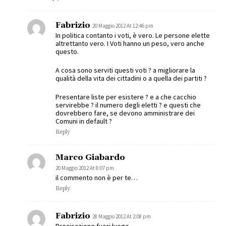
Fabrizio
20 Maggio 2012 At 12:46 pm
In politica contanto i voti, è vero. Le persone elette
altrettanto vero. I Voti hanno un peso, vero anche
questo.
A cosa sono serviti questi voti ? a migliorare la
qualità della vita dei cittadini o a quella dei partiti ?
Presentare liste per esistere ? e a che cacchio
servirebbe ? il numero degli eletti ? e questi che
dovrebbero fare, se devono amministrare dei
Comuni in default ?
Reply
Marco Giabardo
20 Maggio 2012 At 8:07 pm
il commento non è per te…
Reply
Fabrizio
28 Maggio 2012 At 2:08 pm