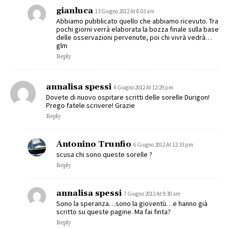
gianluca
13 Giugno 2012 At 8:03 am
Abbiamo pubblicato quello che abbiamo ricevuto. Tra
pochi giorni verrà elaborata la bozza finale sulla base
delle osservazioni pervenute, poi chi vivrà vedrà…
glm
Reply
annalisa spessi
4 Giugno 2012 At 12:29 pm
Dovete di nuovo ospitare scritti delle sorelle Durigon!
Prego fatele scrivere! Grazie
Reply
Antonino Trunfio
6 Giugno 2012 At 12:33 pm
scusa chi sono queste sorelle ?
Reply
annalisa spessi
7 Giugno 2012 At 9:30 am
Sono la speranza…sono la gioventù…e hanno già
scritto su queste pagine. Ma fai finta?
Reply