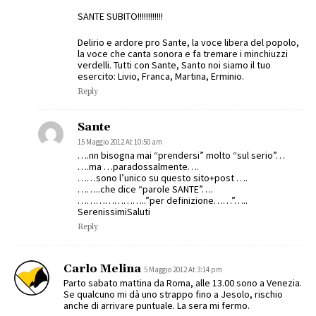
SANTE SUBITO!!!!!!!!!!!!
Delirio e ardore pro Sante, la voce libera del popolo,
la voce che canta sonora e fa tremare i minchiuzzi
verdelli. Tutti con Sante, Santo noi siamo il tuo
esercito: Livio, Franca, Martina, Erminio.
Reply
Sante
15 Maggio 2012 At 10:50 am
….nn bisogna mai “prendersi” molto “sul serio”…
….ma …paradossalmente….
……sono l’unico su questo sito+post ….
……..che dice “parole SANTE”….
…………………..”per definizione……”…..
SerenissimiSaluti
Reply
Carlo Melina
5 Maggio 2012 At 3:14 pm
Parto sabato mattina da Roma, alle 13.00 sono a Venezia.
Se qualcuno mi dà uno strappo fino a Jesolo, rischio
anche di arrivare puntuale. La sera mi fermo.