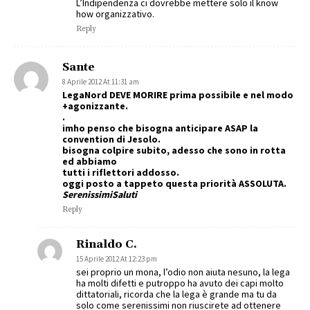
L’Indipendenza ci dovrebbe mettere solo il know
how organizzativo.
Reply
Sante
8 Aprile 2012 At 11:31 am
LegaNord DEVE MORIRE prima possibile e nel modo
+agonizzante.
.
imho penso che bisogna anticipare ASAP la
convention di Jesolo.
bisogna colpire subito, adesso che sono in rotta
ed abbiamo
tutti i riflettori addosso.
oggi posto a tappeto questa priorità ASSOLUTA.
SerenissimiSaluti
Reply
Rinaldo C.
15 Aprile 2012 At 12:23 pm
sei proprio un mona, l’odio non aiuta nesuno, la lega
ha molti difetti e putroppo ha avuto dei capi molto
dittatoriali, ricorda che la lega è grande ma tu da
solo come serenissimi non riuscirete ad ottenere