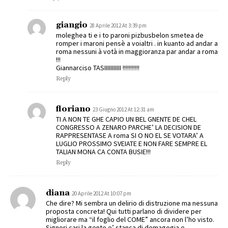
giangio
28 Aprile 2012 At 3:39 pm
moleghea ti e i to paroni pizbusbelon smetea de
romper i maroni pensè a voialtri . in kuanto ad andar a
roma nessuni à votà in maggioranza par andar a roma
!!!
Giannarciso TASIIIIIIIIIII !!!!!!!!!!!
Reply
floriano
23 Giugno 2012 At 12:31 am
TI A NON TE GHE CAPIO UN BEL GNENTE DE CHEL
CONGRESSO A ZENARO PARCHE’ LA DECISION DE
RAPPRESENTASE A roma SI O NO EL SE VOTARA’ A
LUGLIO PROSSIMO SVEIATE E NON FARE SEMPRE EL
TALIAN MONA CA CONTA BUSIE!!!
Reply
diana
20 Aprile 2012 At 10:07 pm
Che dire? Mi sembra un delirio di distruzione ma nessuna
proposta concreta! Qui tutti parlano di dividere per
migliorare ma “il foglio del COME” ancora non l’ho visto.
Signori cari la gente e’ stanca di demagogia e