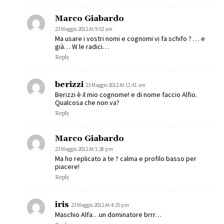
Marco Giabardo
23 Maggio 2012 At 9:52 am
Ma usare i vostri nomi e cognomi vi fa schifo ? … e
già… W le radici…
Reply
berizzi
23 Maggio 2012 At 11:41 am
Berizzi è il mio cognome! e di nome faccio Alfio.
Qualcosa che non va?
Reply
Marco Giabardo
23 Maggio 2012 At 1:28 pm
Ma ho replicato a te ? calma e profilo basso per
piacere!
Reply
iris
23 Maggio 2012 At 4:25 pm
Maschio Alfa…un dominatore brrr…