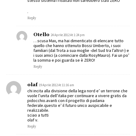
stesso sistema i risultati non sarebbero stati ZERO
.
Reply
Otello
24 Aprile 2012 At 1:24 pm
…scusa Max, ma hai dimenticato di elencare tutto
quello che hanno ottenuto Bossi Umberto, i suoi
familiari (dal Trota a sua moglie -del Sud tra l’altro!-) e
i suoi amici (a cominciare dalla RosyMauro). Fai un po’
la somma e poi guarda se è ZERO!
Reply
olaf
19 Aprile 2012 At 11:16 am
chi incita alla divisione della lega nord e’ un terrone che
vuole l’unita dell’italia per continuare a vivere gratis da
pidocchio.avanti con il progetto di padania
federale.questo e’ il futuro unico auspicabile e
realizzabile.
sciao a tutti
olaf v.
Reply