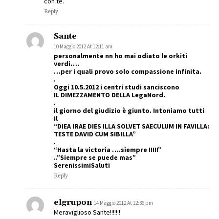
con te.
Reply
Sante
10 Maggio 2012 At 12:11 am
personalmente nn ho mai odiato le orkiti
verdi….
…per i quali provo solo compassione infinita.
.
Oggi 10.5.2012 i centri studi sanciscono
IL DIMEZZAMENTO DELLA LegaNord.
.
il giorno del giudizio è giunto. Intoniamo tutti
il
“DIEA IRAE DIES ILLA SOLVET SAECULUM IN FAVILLA:
TESTE DAVID CUM SIBILLA”
.
“Hasta la victoria ….siempre !!!!!”
..”Siempre se puede mas”
SerenissimiSaluti
Reply
elgrupon
14 Maggio 2012 At 12:36 pm
Meraviglioso Sante!!!!!!!