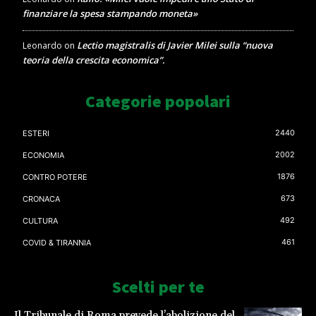
finanziare la spesa stampando moneta»
Lectio magistralis di Javier Milei sulla “nuova
Leonardo
on
teoria della crescita economica”.
Categorie popolari
2440
ESTERI
2002
ECONOMIA
1876
CONTRO POTERE
673
CRONACA
492
CULTURA
461
COVID & TIRANNIA
Scelti per te
Il Tribunale di Roma prevede l’abolizione del