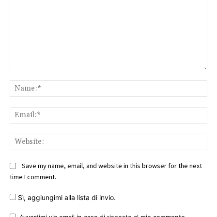
Comment:
Na
Ema
Web
Save my name, email, and website in this browser for the next
time I comment.
Sì, aggiungimi alla lista di invio.
Avvertimi via email in caso di risposte al mio commento.