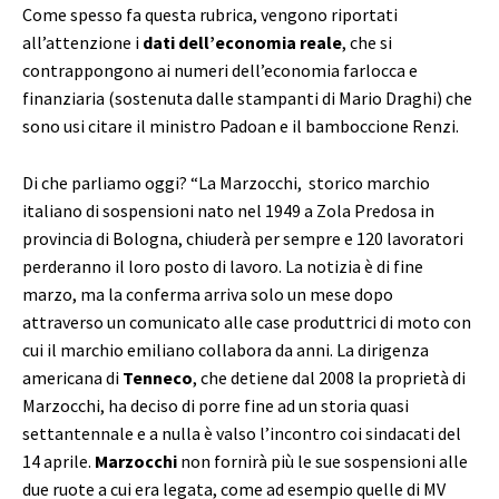
Come spesso fa questa rubrica, vengono riportati
all’attenzione i
dati dell’economia reale
, che si
contrappongono ai numeri dell’economia farlocca e
finanziaria (sostenuta dalle stampanti di Mario Draghi) che
sono usi citare il ministro Padoan e il bamboccione Renzi.
Di che parliamo oggi? “La Marzocchi, storico marchio
italiano di sospensioni nato nel 1949 a Zola Predosa in
provincia di Bologna, chiuderà per sempre e 120 lavoratori
perderanno il loro posto di lavoro. La notizia è di fine
marzo, ma la conferma arriva solo un mese dopo
attraverso un comunicato alle case produttrici di moto con
cui il marchio emiliano collabora da anni.
La dirigenza
americana di
Tenneco
, che detiene dal 2008 la proprietà di
Marzocchi, ha deciso di porre fine ad un storia quasi
settantennale e a nulla è valso l’incontro coi sindacati del
14 aprile.
Marzocchi
non fornirà più le sue sospensioni alle
due ruote a cui era legata, come ad esempio quelle di MV