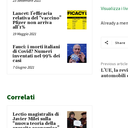
23 Settembre 2021
Visualizza i li
Lancet: l’efficacia
relativa del “vaccino”
Pfizer non arriva
Already a me
all’1%
19 Maggio 2021
Share
Fauci: i morti italiani
di Covid? Numeri
inventati nel 99% dei
casi
Previous article
7 Giugno 2021
L’UE, la rev
automobili 
Correlati
Lectio magistralis di
Javier Milei sulla
“nuova teoria della