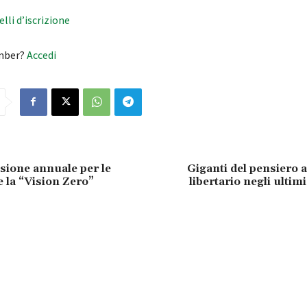
velli d’iscrizione
mber?
Accedi
isione annuale per le
Giganti del pensiero 
e la “Vision Zero”
libertario negli ultim