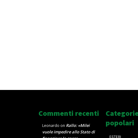
Commenti recenti
Categori
popolari
Rallo: «Milei
Leonardo
on
vuole impedire allo Stato di
ESTERI