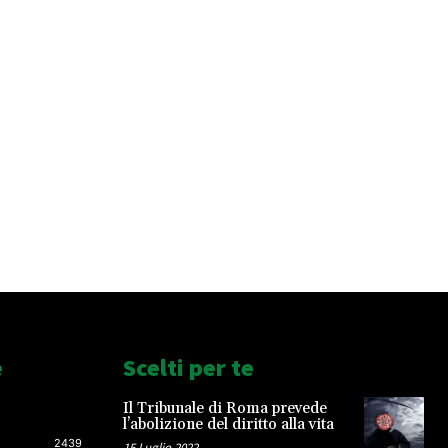
e
Scelti per te
Il Tribunale di Roma prevede
l’abolizione del diritto alla vita
2439
15 Luglio 2022