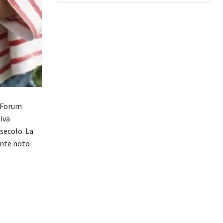
 Forum
tiva
secolo. La
ente noto