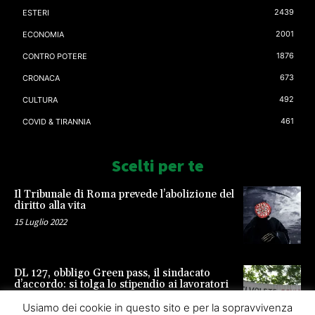
2439
ESTERI
2001
ECONOMIA
1876
CONTRO POTERE
673
CRONACA
492
CULTURA
461
COVID & TIRANNIA
Scelti per te
Il Tribunale di Roma prevede l’abolizione del
diritto alla vita
15 Luglio 2022
DL 127, obbligo Green pass, il sindacato
d’accordo: si tolga lo stipendio ai lavoratori
23 Settembre 2021
Usiamo dei cookie in questo sito e per la sopravvivenza