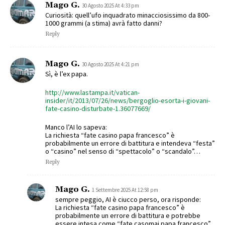
Mago G.
30 Agosto 2025 At 4:33 pm
Curiosità: quell’ufo inquadrato minacciosissimo da 800-
1000 grammi (a stima) avrà fatto danni?
Reply
Mago G.
30 Agosto 2025 At 4:21 pm
Sì, è l’ex papa.
http://www.lastampa.it/vatican-
insider/it/2013/07/26/news/bergoglio-esorta-i-giovani-
fate-casino-disturbate-1.36077669/
Manco l’AI lo sapeva:
La richiesta “fate casino papa francesco” è
probabilmente un errore di battitura e intendeva “festa”
o “casino” nel senso di “spettacolo” o “scandalo”…
Reply
Mago G.
1 Settembre 2025 At 12:58 pm
sempre peggio, AI è ciucco perso, ora risponde:
La richiesta “fate casino papa francesco” è
probabilmente un errore di battitura e potrebbe
essere intesa come “fate casomai papa francesco”