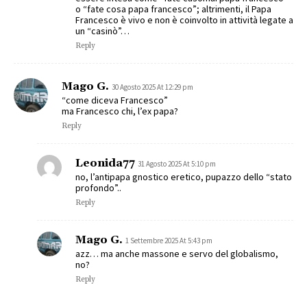
o “fate cosa papa francesco”; altrimenti, il Papa
Francesco è vivo e non è coinvolto in attività legate a
un “casinò”…
Reply
Mago G.
30 Agosto 2025 At 12:29 pm
“come diceva Francesco”
ma Francesco chi, l’ex papa?
Reply
Leonida77
31 Agosto 2025 At 5:10 pm
no, l’antipapa gnostico eretico, pupazzo dello “stato
profondo”..
Reply
Mago G.
1 Settembre 2025 At 5:43 pm
azz… ma anche massone e servo del globalismo,
no?
Reply