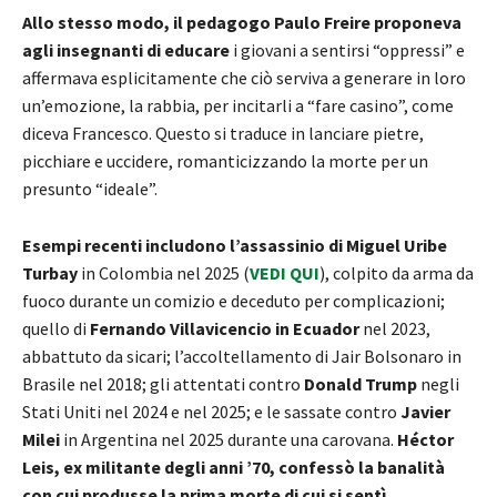
Allo stesso modo, il pedagogo Paulo Freire proponeva
agli insegnanti di educare
i giovani a sentirsi “oppressi” e
affermava esplicitamente che ciò serviva a generare in loro
un’emozione, la rabbia, per incitarli a “fare casino”, come
diceva Francesco. Questo si traduce in lanciare pietre,
picchiare e uccidere, romanticizzando la morte per un
presunto “ideale”.
Esempi recenti includono l’assassinio di Miguel Uribe
Turbay
in Colombia nel 2025 (
VEDI QUI
), colpito da arma da
fuoco durante un comizio e deceduto per complicazioni;
quello di
Fernando Villavicencio in Ecuador
nel 2023,
abbattuto da sicari; l’accoltellamento di Jair Bolsonaro in
Brasile nel 2018; gli attentati contro
Donald Trump
negli
Stati Uniti nel 2024 e nel 2025; e le sassate contro
Javier
Milei
in Argentina nel 2025 durante una carovana.
Héctor
Leis, ex militante degli anni ’70, confessò la banalità
con cui produsse la prima morte di cui si sentì