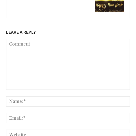
LEAVE A REPLY
Comment:
Na
Ema
Web