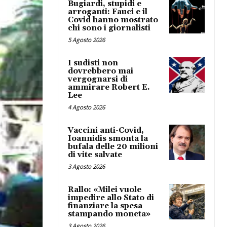
Bugiardi, stupidi e
arroganti: Fauci e il
Covid hanno mostrato
chi sono i giornalisti
5 Agosto 2026
I sudisti non
dovrebbero mai
vergognarsi di
ammirare Robert E.
Lee
4 Agosto 2026
Vaccini anti-Covid,
Ioannidis smonta la
bufala delle 20 milioni
di vite salvate
3 Agosto 2026
Rallo: «Milei vuole
impedire allo Stato di
finanziare la spesa
stampando moneta»
3 Agosto 2026