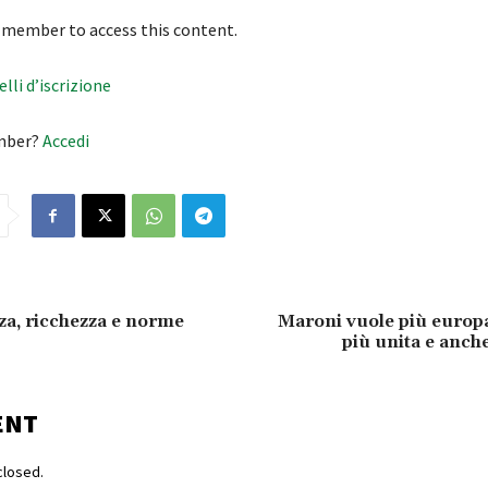
 member to access this content.
velli d’iscrizione
mber?
Accedi
a, ricchezza e norme
Maroni vuole più europa
più unita e anche
ENT
losed.