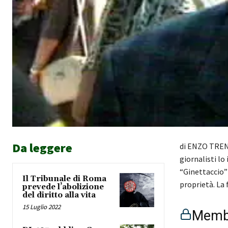
Da leggere
di ENZO TRENT
giornalisti lo
“Ginettaccio” 
Il Tribunale di Roma
proprietà. La
prevede l’abolizione
del diritto alla vita
15 Luglio 2022
Membe