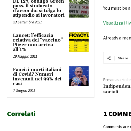
DL 127, obbligo Green
pass, il sindacato
You must be a
d’accordo: si tolga lo
stipendio ai lavoratori
23 Settembre 2021
Visualizza i li
Lancet: l’efficacia
Already a me
relativa del “vaccino”
Pfizer non arriva
all’1%
19 Maggio 2021
Share
Fauci: i morti italiani
di Covid? Numeri
inventati nel 99% dei
Previous article
casi
Indipendenz
7 Giugno 2021
sociali
Correlati
1 COMM
Comments are c