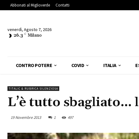
Abbonati al Miglioverde
Contatti
venerdì, Agosto 7, 2026
26.3
C
Milano
CONTRO POTERE
COVID
ITALIA
E
TITALIC & RUBRICA SILENZIOSA
L’è tutto sbagliato… l
19 Novembre 2013
1
497