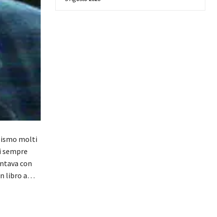
lismo molti
si sempre
entava con
un libro a…