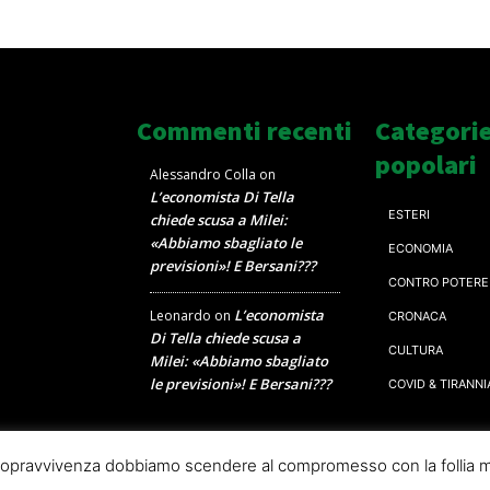
Commenti recenti
Categori
popolari
Alessandro Colla
on
L’economista Di Tella
ESTERI
chiede scusa a Milei:
«Abbiamo sbagliato le
ECONOMIA
previsioni»! E Bersani???
CONTRO POTERE
L’economista
Leonardo
on
CRONACA
Di Tella chiede scusa a
CULTURA
Milei: «Abbiamo sbagliato
le previsioni»! E Bersani???
COVID & TIRANNI
a sopravvivenza dobbiamo scendere al compromesso con la follia