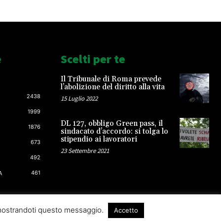
e
Scelti per te
Il Tribunale di Roma prevede
l’abolizione del diritto alla vita
2438
15 Luglio 2022
1999
DL 127, obbligo Green pass, il
1876
sindacato d’accordo: si tolga lo
stipendio ai lavoratori
673
23 Settembre 2021
492
461
A
 mostrandoti questo messaggio.
Accetto