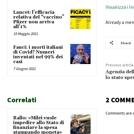
Visualizza i li
Lancet: l’efficacia
relativa del “vaccino”
Pfizer non arriva
Already a me
all’1%
19 Maggio 2021
Share
Fauci: i morti italiani
di Covid? Numeri
inventati nel 99% dei
casi
Previous article
7 Giugno 2021
Agenzia del
lo stato spe
Correlati
2 COMM
Comments are c
Rallo: «Milei vuole
impedire allo Stato di
finanziare la spesa
stampando moneta»