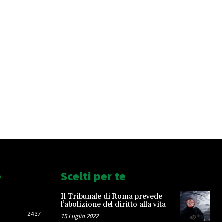
e
Scelti per te
Il Tribunale di Roma prevede
l’abolizione del diritto alla vita
2437
15 Luglio 2022