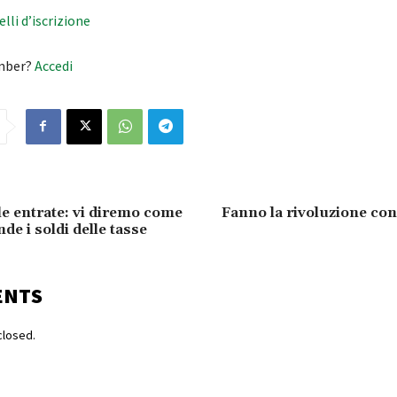
velli d’iscrizione
mber?
Accedi
le entrate: vi diremo come
Fanno la rivoluzione con
nde i soldi delle tasse
ENTS
losed.