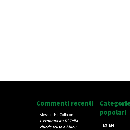
Commenti recenti
Categori
popolari
Alessandro Colla
on
L’economista Di Tella
ESTERI
chiede scusa a Milei: