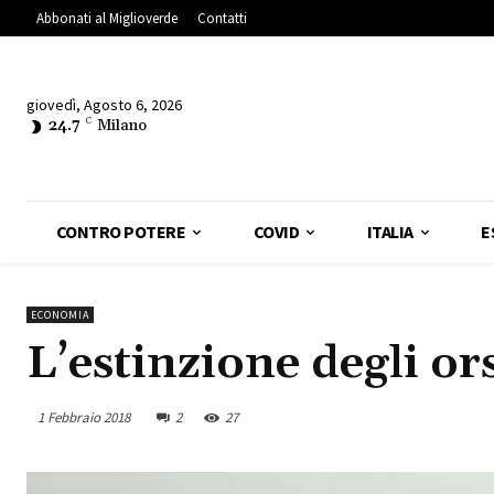
Abbonati al Miglioverde
Contatti
giovedì, Agosto 6, 2026
24.7
C
Milano
CONTRO POTERE
COVID
ITALIA
E
ECONOMIA
L’estinzione degli ors
1 Febbraio 2018
2
27