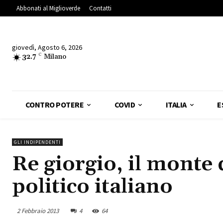
Abbonati al Miglioverde
Contatti
giovedì, Agosto 6, 2026
32.7
C
Milano
CONTRO POTERE
COVID
ITALIA
E
GLI INDIPENDENTI
Re giorgio, il monte 
politico italiano
2 Febbraio 2013
4
64