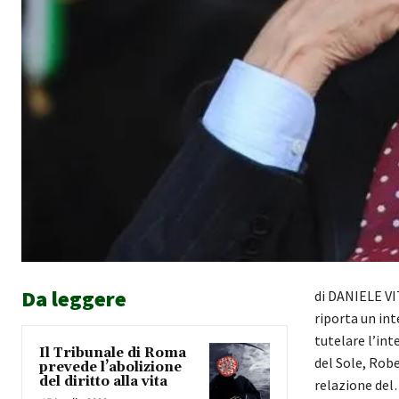
Da leggere
di DANIELE VI
riporta un int
tutelare l’int
Il Tribunale di Roma
del Sole, Rob
prevede l’abolizione
del diritto alla vita
relazione de