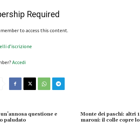
rship Required
 member to access this content.
velli d’iscrizione
mber?
Accedi
, un’annosa questione e
Monte dei paschi: altri 1
o paludato
maroni: il colle copre l