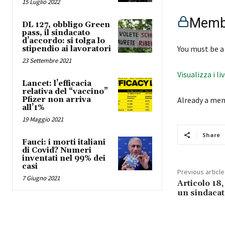
15 Luglio 2022
Membe
DL 127, obbligo Green
pass, il sindacato
d’accordo: si tolga lo
You must be a
stipendio ai lavoratori
23 Settembre 2021
Visualizza i li
Lancet: l’efficacia
relativa del “vaccino”
Pfizer non arriva
Already a me
all’1%
19 Maggio 2021
Share
Fauci: i morti italiani
di Covid? Numeri
inventati nel 99% dei
casi
Previous article
7 Giugno 2021
Articolo 18
un sindacat