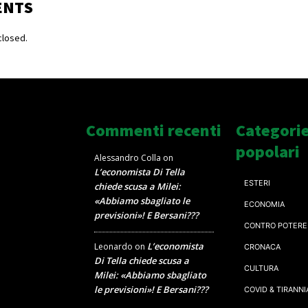
ENTS
losed.
Commenti recenti
Categori
popolari
Alessandro Colla
on
L’economista Di Tella
ESTERI
chiede scusa a Milei:
«Abbiamo sbagliato le
ECONOMIA
previsioni»! E Bersani???
CONTRO POTERE
L’economista
Leonardo
on
CRONACA
Di Tella chiede scusa a
CULTURA
Milei: «Abbiamo sbagliato
le previsioni»! E Bersani???
COVID & TIRANNI