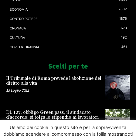
ESTERI
2002
ECONOMIA
1876
CONTRO POTERE
673
CRONACA
492
CULTURA
461
COVID & TIRANNIA
Scelti per te
Il Tribunale di Roma prevede l’abolizione del
diritto alla vita
15 Luglio 2022
DL 127, obbligo Green pass, il sindacato
d’accordo: si tolga lo stipendio ai lavoratori
23 Settembre 2021
Usiamo dei cookie in questo sito e per la sopravvivenza
dobbiamo scendere al compromesso con la follia mostrandoti