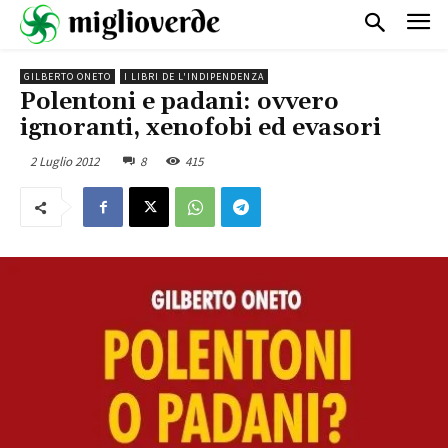
GILBERTO ONETO
I LIBRI DE L'INDIPENDENZA
Polentoni e padani: ovvero
ignoranti, xenofobi ed evasori
2 Luglio 2012
8
415