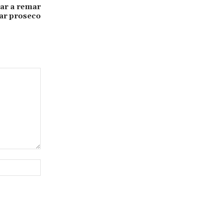
uar a remar
tar proseco
Website: