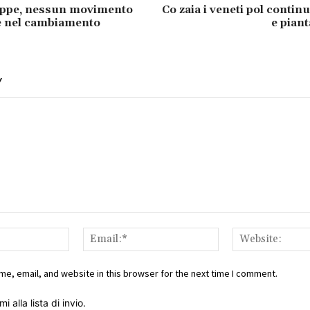
ruppe, nessun movimento
Co zaia i veneti pol contin
e nel cambiamento
e pian
Y
Name:*
Email:*
e, email, and website in this browser for the next time I comment.
i alla lista di invio.