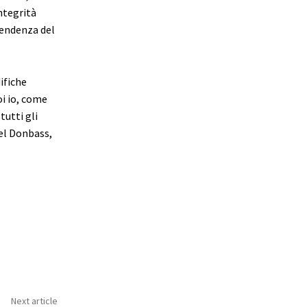
ntegrità
pendenza del
ifiche
oi io, come
tutti gli
del Donbass,
Next article