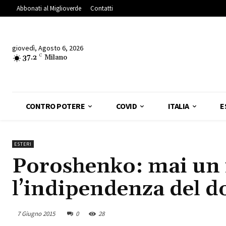
Abbonati al Miglioverde
Contatti
giovedì, Agosto 6, 2026
37.2
C
Milano
CONTRO POTERE
COVID
ITALIA
E
ESTERI
Poroshenko: mai un
l’indipendenza del d
7 Giugno 2015
0
28