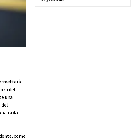
ermetterà
enza del
te una
 del
vna rada
idente, come