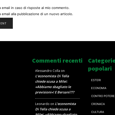
a email in caso di risposte al mio commento.
a email alla pubblicazione di un nuovo articolo.
Commenti recenti
Categori
popolari
Alessandro Colla
on
L’economista Di Tella
ESTERI
chiede scusa a Milei:
«Abbiamo sbagliato le
ECONOMIA
previsioni»! E Bersani???
CONTRO POTERE
L’economista
Leonardo
on
CRONACA
Di Tella chiede scusa a
CULTURA
Milei: «Abbiamo sbagliato