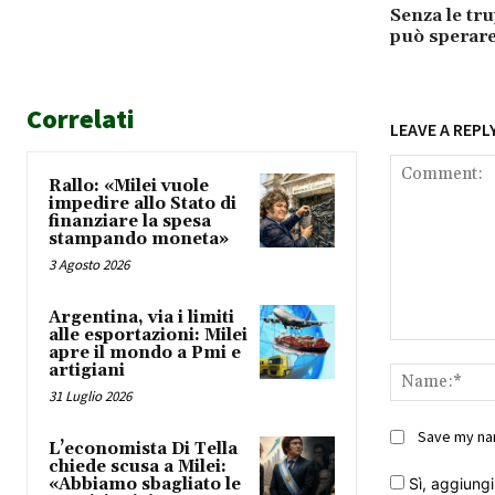
Senza le t
può sperar
Correlati
LEAVE A REPL
Rallo: «Milei vuole
impedire allo Stato di
finanziare la spesa
stampando moneta»
3 Agosto 2026
Argentina, via i limiti
alle esportazioni: Milei
Comment:
apre il mondo a Pmi e
artigiani
31 Luglio 2026
Save my nam
L’economista Di Tella
chiede scusa a Milei:
«Abbiamo sbagliato le
Sì, aggiungim