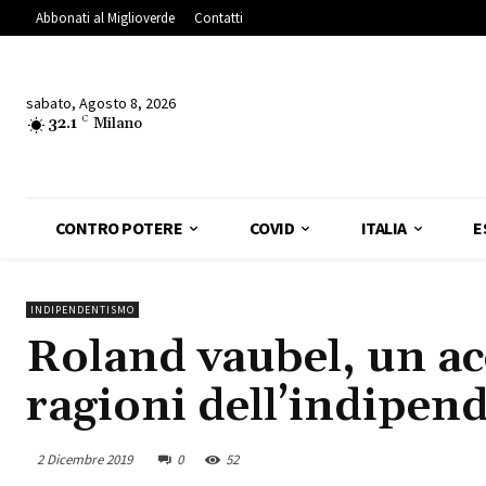
Abbonati al Miglioverde
Contatti
sabato, Agosto 8, 2026
32.1
C
Milano
CONTRO POTERE
COVID
ITALIA
E
INDIPENDENTISMO
Roland vaubel, un ac
ragioni dell’indipen
2 Dicembre 2019
0
52