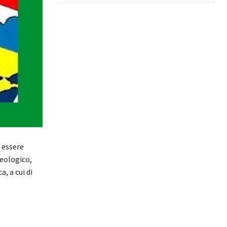
 essere
deologico,
, a cui di