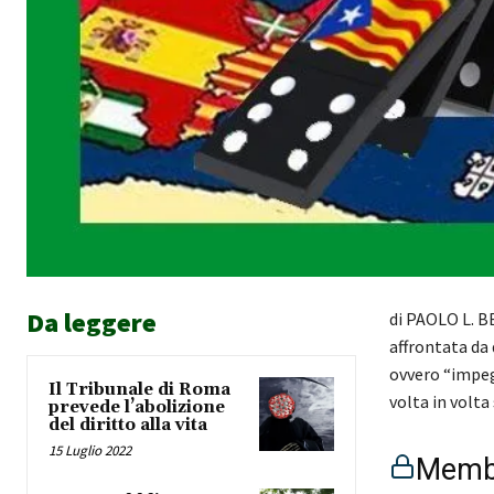
Da leggere
di PAOLO L. B
affrontata da 
ovvero “impegn
Il Tribunale di Roma
volta in volta
prevede l’abolizione
del diritto alla vita
15 Luglio 2022
Membe