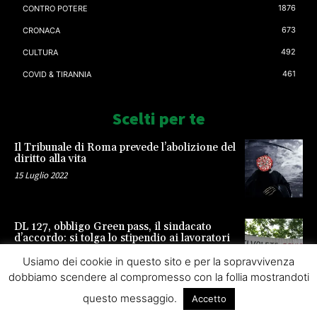
1876
CONTRO POTERE
673
CRONACA
492
CULTURA
461
COVID & TIRANNIA
Scelti per te
Il Tribunale di Roma prevede l’abolizione del
diritto alla vita
15 Luglio 2022
DL 127, obbligo Green pass, il sindacato
d’accordo: si tolga lo stipendio ai lavoratori
23 Settembre 2021
Usiamo dei cookie in questo sito e per la sopravvivenza
dobbiamo scendere al compromesso con la follia mostrandoti
questo messaggio.
Accetto