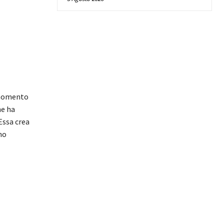
 momento
ne ha
Essa crea
no