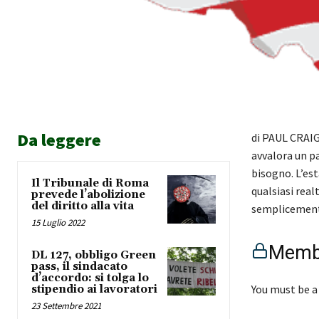
Da leggere
di PAUL CRAIG
avvalora un p
bisogno. L’es
Il Tribunale di Roma
qualsiasi real
prevede l’abolizione
del diritto alla vita
semplicemente
15 Luglio 2022
Membe
DL 127, obbligo Green
pass, il sindacato
d’accordo: si tolga lo
You must be a
stipendio ai lavoratori
23 Settembre 2021