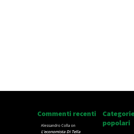
Commenti recenti
Categori
popolari
Alessandro Colla
on
L’economista Di Tella