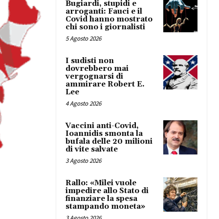
Bugiardi, stupidi e
arroganti: Fauci e il
Covid hanno mostrato
chi sono i giornalisti
5 Agosto 2026
I sudisti non
dovrebbero mai
vergognarsi di
ammirare Robert E.
Lee
4 Agosto 2026
Vaccini anti-Covid,
Ioannidis smonta la
bufala delle 20 milioni
di vite salvate
3 Agosto 2026
Rallo: «Milei vuole
impedire allo Stato di
finanziare la spesa
stampando moneta»
3 Agosto 2026