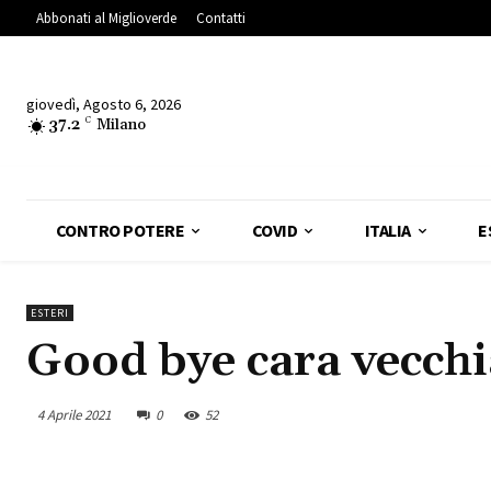
Abbonati al Miglioverde
Contatti
giovedì, Agosto 6, 2026
37.2
C
Milano
CONTRO POTERE
COVID
ITALIA
E
ESTERI
Good bye cara vecchi
4 Aprile 2021
0
52