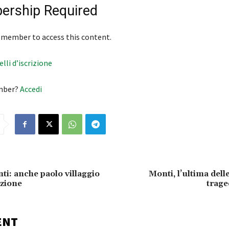
rship Required
 member to access this content.
velli d’iscrizione
mber?
Accedi
i: anche paolo villaggio
Monti, l’ultima dell
zione
trage
ENT