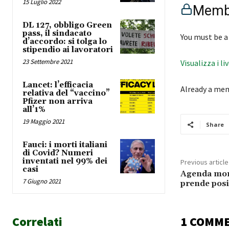
15 Luglio 2022
Membe
DL 127, obbligo Green
pass, il sindacato
You must be a
d’accordo: si tolga lo
stipendio ai lavoratori
23 Settembre 2021
Visualizza i li
Lancet: l’efficacia
Already a me
relativa del “vaccino”
Pfizer non arriva
all’1%
19 Maggio 2021
Share
Fauci: i morti italiani
di Covid? Numeri
inventati nel 99% dei
Previous article
casi
Agenda mont
7 Giugno 2021
prende posi
Correlati
1 COMM