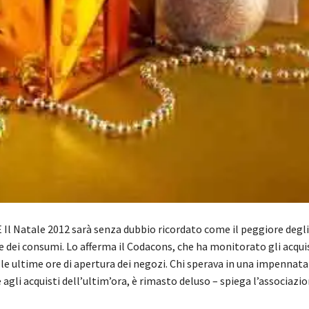
Il Natale 2012 sarà senza dubbio ricordato come il peggiore degli
e dei consumi. Lo afferma il Codacons, che ha monitorato gli acquis
alle ultime ore di apertura dei negozi. Chi sperava in una impennata
 agli acquisti dell’ultim’ora, è rimasto deluso – spiega l’associaz