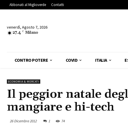
Abbonati al Miglioverde
Contatti
venerdì, Agosto 7, 2026
27.4
C
Milano
CONTRO POTERE
COVID
ITALIA
E
ECONOMIA & MERCATI
Il peggior natale deg
mangiare e hi-tech
26 Dicembre 2012
1
74