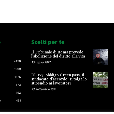
e
Scelti per te
Il Tribunale di Roma prevede
l’abolizione del diritto alla vita
2438
15 Luglio 2022
1999
DL 127, obbligo Green pass, il
1876
sindacato d’accordo: si tolga lo
stipendio ai lavoratori
673
23 Settembre 2021
492
461
A