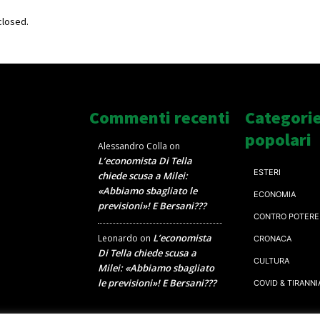
losed.
Commenti recenti
Categori
popolari
Alessandro Colla
on
L’economista Di Tella
ESTERI
chiede scusa a Milei:
«Abbiamo sbagliato le
ECONOMIA
previsioni»! E Bersani???
CONTRO POTERE
L’economista
Leonardo
on
CRONACA
Di Tella chiede scusa a
CULTURA
Milei: «Abbiamo sbagliato
le previsioni»! E Bersani???
COVID & TIRANNI