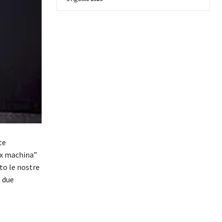
te
ex machina”
to le nostre
 due