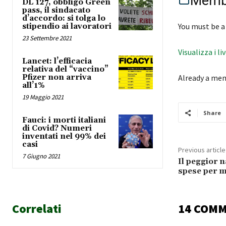
Membe
DL 127, obbligo Green
pass, il sindacato
d’accordo: si tolga lo
You must be a
stipendio ai lavoratori
23 Settembre 2021
Visualizza i li
Lancet: l’efficacia
relativa del “vaccino”
Pfizer non arriva
Already a me
all’1%
19 Maggio 2021
Share
Fauci: i morti italiani
di Covid? Numeri
inventati nel 99% dei
casi
Previous article
7 Giugno 2021
Il peggior n
spese per m
Correlati
14 COM