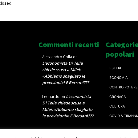
losed.
Commenti recenti
Categori
popolari
Alessandro Colla
on
L’economista Di Tella
ESTERI
chiede scusa a Milei:
«Abbiamo sbagliato le
ECONOMIA
previsioni»! E Bersani???
CONTRO POTERE
L’economista
Leonardo
on
CRONACA
Di Tella chiede scusa a
CULTURA
Milei: «Abbiamo sbagliato
le previsioni»! E Bersani???
COVID & TIRANNI