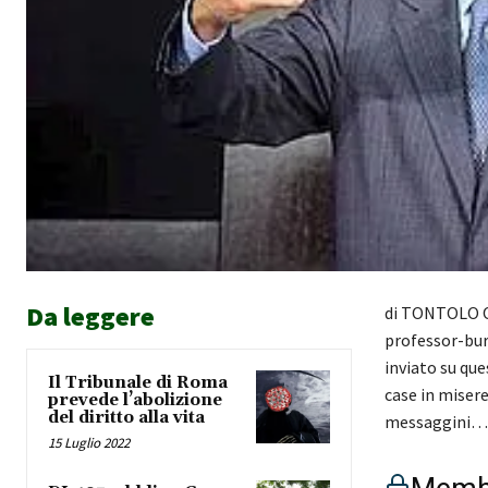
Da leggere
di TONTOLO Or
professor-buro
inviato su que
Il Tribunale di Roma
case in miser
prevede l’abolizione
del diritto alla vita
messaggini…
15 Luglio 2022