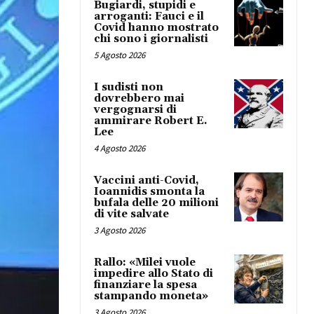
Bugiardi, stupidi e
arroganti: Fauci e il
Covid hanno mostrato
chi sono i giornalisti
5 Agosto 2026
I sudisti non
dovrebbero mai
vergognarsi di
ammirare Robert E.
Lee
4 Agosto 2026
Vaccini anti-Covid,
Ioannidis smonta la
bufala delle 20 milioni
di vite salvate
3 Agosto 2026
Rallo: «Milei vuole
impedire allo Stato di
finanziare la spesa
stampando moneta»
3 Agosto 2026