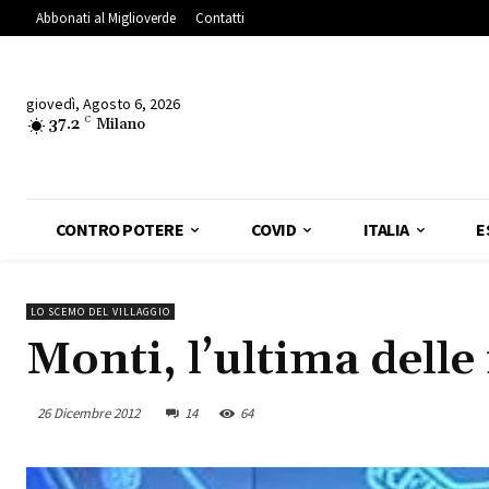
Abbonati al Miglioverde
Contatti
giovedì, Agosto 6, 2026
37.2
C
Milano
CONTRO POTERE
COVID
ITALIA
E
LO SCEMO DEL VILLAGGIO
Monti, l’ultima delle 
26 Dicembre 2012
14
64