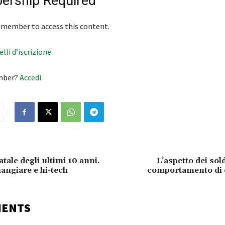
rship Required
 member to access this content.
velli d’iscrizione
mber?
Accedi
atale degli ultimi 10 anni.
L’aspetto dei sol
angiare e hi-tech
comportamento di 
MENTS