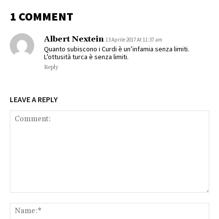
1 COMMENT
Albert Nextein
13 Aprile 2017 At 11:37 am
Quanto subiscono i Curdi è un’infamia senza limiti.
L’ottusità turca è senza limiti.
Reply
LEAVE A REPLY
Comment:
Na