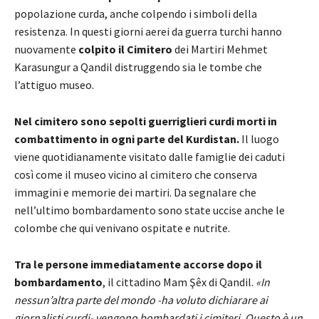
popolazione curda, anche colpendo i simboli della
resistenza. In questi giorni aerei da guerra turchi hanno
nuovamente
colpito il Cimitero
dei Martiri Mehmet
Karasungur a Qandil distruggendo sia le tombe che
l’attiguo museo.
Nel cimitero sono sepolti guerriglieri curdi morti in
combattimento in ogni parte del Kurdistan.
Il luogo
viene quotidianamente visitato dalle famiglie dei caduti
così come il museo vicino al cimitero che conserva
immagini e memorie dei martiri. Da segnalare che
nell’ultimo bombardamento sono state uccise anche le
colombe che qui venivano ospitate e nutrite.
Tra le persone immediatamente accorse dopo il
bombardamento
, il cittadino Mam Şêx di Qandil.
«In
nessun’altra parte del mondo -ha voluto dichiarare ai
giornalisti curdi- vengono bombardati i cimiteri. Questo è un